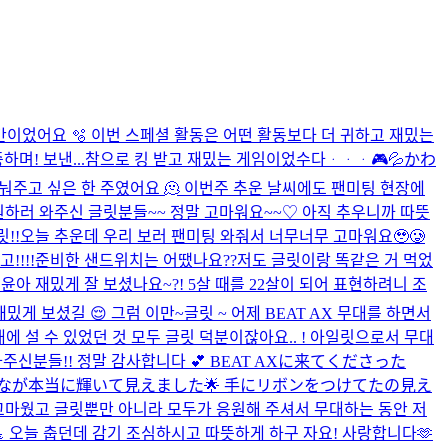
 시간이었어요 🫧 이번 스페셜 활동은 어떤 활동보다 더 귀하고 재밌는
며! 보낸...
참으로 킹 받고 재밌는 게임이었수다ᆞᆞᆞ🎮​💦​
かわ
눠주고 싶은 한 주였어요 🫠 이번주 추운 날씨에도 팬미팅 현장에
원하러 와주신 글릿분들~~ 정말 고마워요~~♡ 아직 추우니까 따뜻
릿!!오늘 추운데 우리 보러 팬미팅 와줘서 너무너무 고마워요🥹🥲
먹고!!!!준비한 샌드위치는 어땠나요??저도 글릿이랑 똑같은 거 먹었
살 윤아 재밌게 잘 보셨나요~?! 5살 때를 22살이 되어 표현하려니 조
밌게 보셨길 😌 그럼 이만~
글릿 ~ 어제 BEAT AX 무대를 하면서
에 설 수 있었던 것 모두 글릿 덕분이잖아요.. ! 아일릿으로서 무대
와주신분들!! 정말 감사합니다 💕 BEAT AXに来てくださった
んなが本当に輝いて見えました🌟 手にリボンをつけてたの見え
서 고마웠고 글릿뿐만 아니라 모두가 응원해 주셔서 무대하는 동안 저
 오늘 춥던데 감기 조심하시고 따뜻하게 하구 자요! 사랑합니다🫶