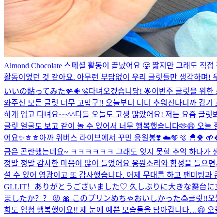
Almond Chocolate 스페셜 활동이 끝났어요 🥲 짧지만 그
활동이었던 것 같아요. 아무런 부담없이 우리 글릿들만 생각하며! 우
いいの貼ってみた🪸🐠🫧
다녀오겠습니당! 🌟
이번주 글릿을 위한 
와주신 모든 글릿 너무 고맙구!! 오늘부터 더더 추워진다니까 감기 조
하게 입고 다녀요~~^^
다들 오늘도 고생 많았어요! 저는 요즘 글릿봐
글릿 얼굴도 보고 같이 놀 수 있어서 너무 행복했습니다🫶😆 오늘
어요✨ㅎㅎ
아까 위버스 라이브에서 꾸민 응원봉❣️ ☁️🩵🫧 🐣🐥 
금은 곤란했는데요~ ㅋㅋㅋㅋㅋㅋ 그래도 잊지 못할 추억 하나가 생긴
정말 정말 감사한 마음이 많이 들었어요 응원소리와 함성을 들으면서 
설 수 있어 영광이고 또 감사했습니다. 어제 무대를 하고 팬미팅과 콘
GLLIT！ありがとうございました♡ 久しぶりに大きな舞台
ましたか？？ 😝 🎀 このプリンめちゃおいしかった🍮
글릿!!오
희도 엄청 행복했어요!! 제 눈에 예쁜 모습들을 담아갑니다…😆 오