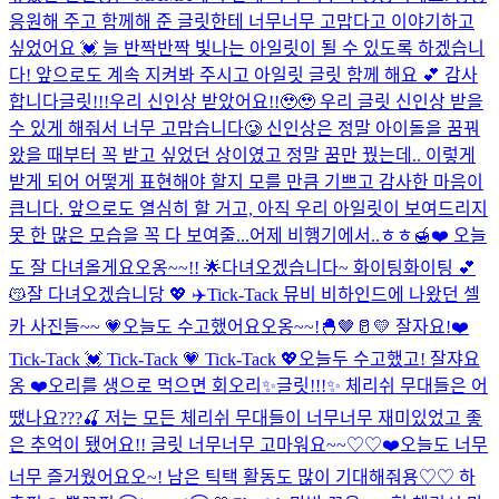
응원해 주고 함께해 준 글릿한테 너무너무 고맙다고 이야기하고
싶었어요 💓 늘 반짝반짝 빛나는 아일릿이 될 수 있도록 하겠습니
다! 앞으로도 계속 지켜봐 주시고 아일릿 글릿 함께 해요 💕 감사
합니다
글릿!!!우리 신인상 받았어요!!🥹🥹 우리 글릿 신인상 받을
수 있게 해줘서 너무 고맙습니다🥲 신인상은 정말 아이돌을 꿈꿔
왔을 때부터 꼭 받고 싶었던 상이였고 정말 꿈만 꿨는데.. 이렇게
받게 되어 어떻게 표현해야 할지 모를 만큼 기쁘고 감사한 마음이
큽니다. 앞으로도 열심히 할 거고, 아직 우리 아일릿이 보여드리지
못 한 많은 모습을 꼭 다 보여줄...
어제 비행기에서..ㅎㅎ🍯❤️ 오늘
도 잘 다녀올게요오옹~~!! 🌟
다녀오겠습니다~ 화이팅화이팅 💕
😽
잘 다녀오겠습니당 💖 ✈️
Tick-Tack 뮤비 비하인드에 나왔던 셀
카 사진들~~ 💗
오늘도 수고했어요오옹~~!🐣🤎🥛💛 잘자요!❤️
Tick-Tack 💓 Tick-Tack 💗 Tick-Tack 💖
오늘두 수고했고! 잘쟈요
옹 ❤️
오리를 생으로 먹으면 회오리
✨글릿!!!✨ 체리쉬 무대들은 어
땠나요???🍒 저는 모든 체리쉬 무대들이 너무너무 재미있었고 좋
은 추억이 됐어요!! 글릿 너무너무 고마워요~~♡♡❤️
오늘도 너무
너무 즐거웠어요오~! 남은 틱택 활동도 많이 기대해줘용♡♡ 하