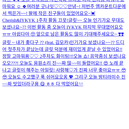
마워요 ☺️ 🍀
여러분 굿나잇♡♡♡
안녕~! 저번주 엠카운트다운에
서 찍은거~~! 팔에 작은 친구들이 있었어요오~💓
Cherish&IYKYK 1주차 활동 끄읏!
글릿~~ 오늘 인기가요 무대도
보셨나요~?? 이번 활동 중 오늘이 IYKYK 마지막 무대였어요오
ㅠㅠ 아쉽다아 🥺 앞으로 남은 활동도 많이 기대해주세요오~ ❣️❣️
글릿 ~ 내가 좋다구 ?? (feat. 김모카)
인기가요 보셨나요~~?? 드디
어 첫주차가 끝났는데 글릿 덕분에 재미있게 끝날 수 있었어요!!
정말 고마워용♡♡ 2주차도 화이팅!!!
오늘 쇼! 음악중심 보셨나요
오오???! 오늘도 응원소리 진~~짜 많~~이 들렸어요!! 😍 노래 끝
나고 글릿이 해주는 아일릿! 사랑해♡가 진짜 너무 좋아요ㅠㅠ 🥹
🥹 오늘도 수고했구 푹 쉬어요오옹 💖 그리구 오늘 밤티라미수 진
~~짜 맛있더라구용 😋 ㅎㅎ 다 먹었어요^^