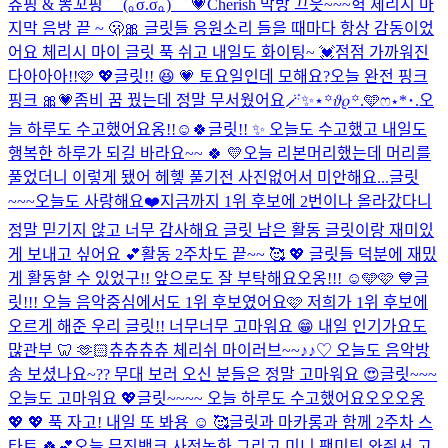
츄핑 & 뽕꼬핑 ⌒(｡σ.σ｡)⌒ 💗
Cherish 막방 끄읏~~~
헉 체리시 마
지막 음방 끝 ~ 🫢🎀 글릿들 응원소리 들을 때마다 항상 감동이었
어요 체리시 마이 글릿 푹 쉬고 내일도 화이팅~ 💓
점점 가까워진
다아아아!!🩷 💖
글릿!! 😆 💗 토요일인데 모해요?
오늘 완전 핑크
핑크 🎀💗
좀비 꿈 꿨는데 정말 무서웠어요
🪄︎︎✨⋆꙳𝜗𝜚꙳.‬️🩵ෆ‪⋆*･.
오
늘 하루도 수고했어요옹!!☺️🍀
글릿!! ✨ 오늘도 수고했고 내일도
행복한 하루가 되길 바라요~~ 🍀 💛
오늘 리본머리했는데 머리를
풀었더니 이렇게 됐어 헤헿 풀기전 사진없어서 미안해요...
글릿
~~~오늘도 사랑해요❤️
지금까지 1위 후보에 2번이나 올라갔다니
정말 믿기지 않고 너무 감사해요 글릿 남은 활동 글릿이랑 재미있
게 보내고 싶어요 💕
활동 2주차도 끝~~ 🥰 💖 글릿들 덕분에 재밌
게 활동할 수 있었구!! 앞으로도 잘 부탁해요오옹!!! ☺️🩵🩷 💙
글
릿!!! 오늘 음악중심에서도 1위 후보였어요🩷 저희가 1위 후보에
오르게 해준 우리 글릿!! 너무너무 고마워요 😁 내일 인기가요도
많관부 🦷 🫶🏻
츄츄츄츄 체리쉬 마이러브~~♪♪♡ 오늘도 음악방
송 보셨나요~?? 무대 보러 오신 분들은 정말 고마워요 😍
글릿~~~
오늘도 고마워요 💖
글릿~~~~ 오늘 하루도 수고했어요오오오옹
💖 💖 푹 자고! 내일 또 봐용 ☺️ 🥰
글릿과 마카롱과 함께 2주차 스
타트 🍀💕
오늘 뮤직뱅크 사전녹화 그리고 미니 팬미팅 와줘서 고