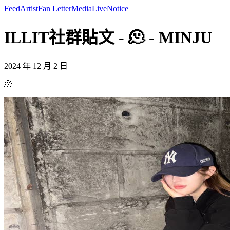
Feed
Artist
Fan Letter
Media
Live
Notice
ILLIT社群貼文 - 🫠 - MINJU
2024 年 12 月 2 日
🫠