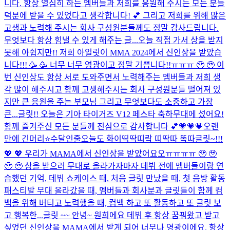
니다. 항상 열심히 하는 멤버들과 저희를 응원해 주시는 모든 분들
덕분에 받을 수 있었다고 생각합니다! 💕 그리고 저희를 위해 많은
고생과 노력해 주시는 회사 구성원분들께도 정말 감사드립니다.
무엇보다 항상 힘낼 수 있게 해주는 글...
오늘 직접 가서 상을 받지
못해 아쉽지만!! 저희 아일릿이 MMA 2024에서 신인상을 받았습
니다!!! 🥳 🥳 너무 너무 영광이고 정말 기쁩니다!!ㅠㅠㅠ 🥹 🥹 이
번 신인상도 항상 서로 도와주면서 노력해주는 멤버들과 저희 생
각 많이 해주시고 함께 고생해주시는 회사 구성원분들 떨어져 있
지만 큰 응원을 주는 부모님 그리고 무엇보다도 소중하고 가장
큰...
글릿!! 오늘은 기아 타이거즈 V12 페스타 축하무대에 섰어요!
함께 즐겨주신 모든 분들께 진심으로 감사합니다 💕
💗💗💗
오랜
만에 긴머리⭐
수달인줄
오늘도 화이띡딱띠락 띠딱따 똑따
글릿~!!!
💖 💖 우리가 MAMA에서 신인상을 받았어요오ㅠㅠㅠㅠ 🥹 🥹
🥹 🥹 상을 받으러 무대로 올라가자마자 데뷔 전에 멤버들이랑 연
습했던 기억, 데뷔 쇼케이스 때, 처음 글릿 만났을 때, 첫 음방 활동
패스티발 무대 올라갔을 때, 멤버들과 회사분과 글릿들이 함께 컴
백을 위해 버티고 노력했을 때, 컴백 하고 또 활동하고 또 글릿 보
고 행복한...
글릿 ~~ 안녕~ 원희에요 데뷔 후 항상 꿈꿔왔고 받고
싶었던 신인상을 MAMA에서 받게 되어 너무나 영광이에요. 항상