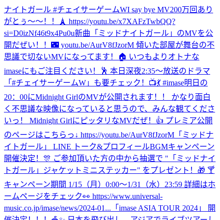
ナイトガール #チェイサーゲームW
I say bye MV200万回あり
がとぅ〜〜！！🗼 https://youtu.be/x7XAFzTwbQQ?
si=D0izNf46t9x4Pu0u
新曲「ミッドナイトガール」のMVを公
開だぜい！！🌃 youtu.be/AurV8fJzorM 傾いた部屋が舞台の不
思議で切ないMVになってます！🏠 いつもよりオトナな
imaseにもご注目ください！🕺 本日深夜2:35〜放送のドラマ
「#チェイサーゲームW」も要チェック！📺💃 #imase
明日の
20：00にMidnight GirlのMVが公開されます！！ かなり面白
く不思議な映像になっていると思うので、みんな観てくださ
いっ！ Midnight GirlにピッタリなMVだぜ！👍 プレミア公開
のページはこちらっ↓ https://youtu.be/AurV8fJzorM
「ミッドナ
イトガール」 LINE トーク&プロフィールBGMキャンペーン
開催決定！🎊 ご参加頂いた方の中から抽選で "「ミッドナイ
トガール」ジャケットミニステッカー" をプレゼント！🎁 🍸
キャンペーン期間 1/15（月）0:00〜1/31（水）23:59 詳細はホ
ームページをチェック👀 https://www.universal-
music.co.jp/imase/news/2024-01...
「imase ASIA TOUR 2024」 開
催決定！！！🎪✨ 日本を飛び出し、アジアでライブツアーし