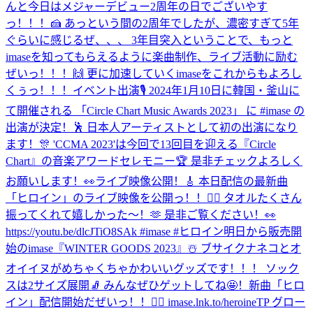
んと今日はメジャーデビュー2周年の日でございやす
っ！！！🍰 あっという間の2周年でしたが、濃密すぎて5年
ぐらいに感じるぜ、、、 3年目突入ということで、もっと
imaseを知ってもらえるように楽曲制作、ライブ活動に励む
ぜいっ！！！🙌 更に加速していくimaseをこれからもよろし
くぅっ！！！
イベント出演🎙 2024年1月10日に韓国・釜山に
て開催される 「Circle Chart Music Awards 2023」 に #imase の
出演が決定！🕺 日本人アーティストとして初の出演になり
ます！🎊 'CCMA 2023'は今回で13回目を迎える『Circle
Chart』の音楽アワードセレモニー🏆 是非チェックよろしく
お願いします！👀
ライブ映像公開！🎸 本日配信の最新曲
「ヒロイン」のライブ映像を公開っ！！🦸‍♀️ タオルたくさん
振ってくれて嬉しかった〜！🫶 是非ご覧ください！👀
https://youtu.be/dlcJTiO8SAk #imase #ヒロイン
明日から販売開
始のimase『WINTER GOODS 2023』☃️ ブサイクナネコとオ
オイイヌがめちゃくちゃかわいいグッズです！！！ ソック
スは2サイズ展開🧦 みんなぜひゲットしてね🤩！
新曲「ヒロ
イン」配信開始だぜいっ！！🦸‍♀️ imase.lnk.to/heroineTP グロー