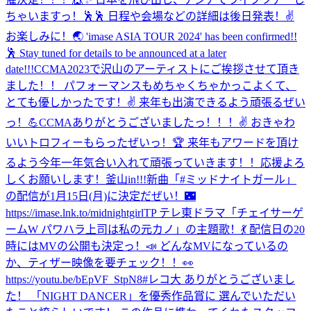
ちゃいますっ！🕺🕺 日程や会場などの詳細は後日発表！✌️
お楽しみに！🌏 'imase ASIA TOUR 2024' has been confirmed!!
🕺 Stay tuned for details to be announced at a later
date!!!
CCMA2023で沢山のアーティストにご挨拶させて頂き
ました！！ パフォーマンスもめちゃくちゃかっこよくて、
とても優しかったです！✌️ 来年も出演できるよう頑張るぜい
っ！💪
CCMAありがとうございましたっ！！！✌️ おきゃわ
いいトロフィーもらったぜいっ！🏆 来年もアワードを頂け
るよう今年一年気合い入れて頑張っていきます！！応援よろ
しくお願いします！
釜山in!!!
新曲「#ミッドナイトガール」
の配信が1月15日(月)に決定だぜい！🌃
https://imase.lnk.to/midnightgirlTP テレ東ドラマ「チェイサーゲ
ームW パワハラ上司は私の元カノ」の主題歌！💃 配信日の20
時にはMVの公開も決定っ！📣 どんなMVになっているの
か、ティザー映像を要チェック！！👀
https://youtu.be/bEpVF_StpN8
#レコ大 ありがとうございまし
た！ 「NIGHT DANCER」を優秀作品賞に 選んでいただい