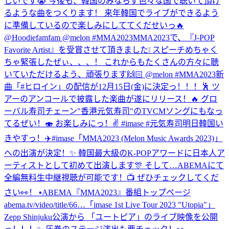
しいです😭 今後も、韓国のみならず色々な国で聴いて頂け
るような曲をつくります！ 来年韓国でライブができるよう
に準備しているので楽しみにしててくだせいっ🔥
@Hoodiefamfam @melon #MMA2023
MMA2023で、『J-POP
Favorite Artist』を受賞させて頂きました❕ スピーチめちゃく
ちゃ緊張したぜぃ、、、！ これからもたくさんの方々に聴
いていただけるよう、頑張ります🙌🏻 @melon #MMA2023
新
曲「#ヒロイン」の配信が12月15日(金)に決定っ！！！🕺 ツ
アーのアンコールで披露した楽曲が遂にリリース！🔥 グロ
ーバル寿司チェーン"香港元気寿司"のTVCMソングにもなっ
てるぜい！🍣 お楽しみにっ！✌️ #imase #元気寿司
明日韓国い
きやすっ！✈️
#imase「MMA2023 (Melon Music Awards 2023)」
への出演が決定！✨ 韓国最大級のK-POPアワードに日本人ア
ーティストとして初めて出演します🎊 そして…ABEMAにて
全編無料生中継視聴が可能です！📺 ぜひチェックしてくだ
さい👀！ ▪︎ABEMA『MMA2023』番組トップページ
abema.tv/video/title/66…
「imase 1st Live Tour 2023 "Utopia"」
Zepp Shinjuku公演から 「ユートピア」のライブ映像を公開