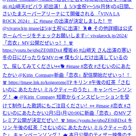
46 #山﨑天
#ビバラ 初出演！🎸 5/3(金祝)〜5/6(月休)の4日間、
さいたまスーパーアリーナにて開催される 「VIVA LA
ROCK 2024」 に #imase の出演が決定しました！🎊
@vivarockjp imaseは5/4(土祝)に出演！🕺🪩 その他詳細は公式
ホームページをチェックお願いします✅ vivalarock.jp/2024/
「恋衣」MV公開だぜいっ！！🧣
https://youtu.be/qbqZE0iBDx4 櫻坂46 #山﨑天 さん出演の寒い
冬の日にぴったりなMV⛄️🎺 僕も少しだけ出演しているの
で、探してみてください👀🐕 #imase #恋衣 #さむいのにあた
たかい @Kirin_Company
新曲「恋衣」配信開始だぜいっ！！
🧣 https://imase.lnk.to/koigoromoTP キリン #午後の紅茶「さむ
いのに あたたかい ミルクティーのうた」 キャンペーンソン
グ ！🫖 @Kirin_Company 短歌からインスピレーションを受
けて制作した歌詞にもご注目ください！👀 #imase #恋衣 #さ
むいのにあたたかい
2月5日(月)20:00に新曲「恋衣」のMVプ
レミア公開が決定だぜい！🧣 https://youtu.be/qbqZE0iBDx4 キ
リン 午後の紅茶「さむいのに あたたかい ミルクティーのう
た」 キャンペーンソング ！🫖 本日公開のティザー映像のチ