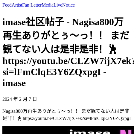
Feed
Artist
Fan Letter
Media
Live
Notice
imase社区帖子 - Nagisa800万
再生ありがとぅ〜っ！！ まだ
観てない人は是非是非！🕺
https://youtu.be/CLZW7ijX7ek
si=lFmClqE3Y6ZQxpgI -
imase
2024 年 2 月 7 日
Nagisa800万再生ありがとぅ〜っ！！ まだ観てない人は是非
是非！🕺 https://youtu.be/CLZW7ijX7ek?si=lFmClqE3Y6ZQxpgI