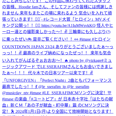
たこと誇らしいです！ この作品に携わってくれたスタッフ
の皆様、Hoodie famさん、そしてファンの皆様には感謝しき
れません 来年もまたこの場に来れるよう 気合いを入れて頑
張っていきます！✊🏻 ̖́- #レコード大賞
「ヒロイン」MVメイ
キング公開っ！！🦸‍♀️ https://youtu.be/A1IuMWsvkKQ 怪人やヒ
ーロー達との撮影楽しかった〜！✌️ 三輪車にも久しぶり(?)
に乗ったぜい🚲 是非ご覧ください！！👀 #imase #ヒロイン
COUNTDOWN JAPAN 23/24 ありがとうございましたぁ〜っ
っっ！！✌️ 最高のライブ納めになったぜっ！！ 来年も気合
い入れてがんばるぞぉおおお〜！🔥 photo by @vizkage
#ミュ
ージックアワード でLE SSERAFIMさんともお会いできまし
たぁ〜！！！ 代々木での日本ツアー以来です！✌️
「UNFORGIVEN」「Perfect Night」2曲ともパフォーマンス
最高でしたっ！！💃 @le_sserafim_jp @le_sserafim
@musicday_ntv #imase #LE_SSERAFIM
CMソングに決定！🎊
#imase の楽曲「#ユートピア」が 日本赤十字社「はたちの献
血」新ＣＭ「あの子が献血・町中華」篇 のCMソングに決
定！🕺 2024年1月1日(月)より全国にて放映開始となります！