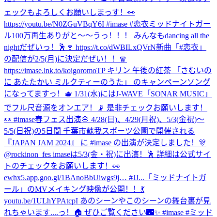
ェックもよろしくお願いしまっす！👀
https://youtu.be/N0ZGuVBqY6I #imase #恋衣
ミッドナイトガー
ル100万再生ありがと〜〜うっ！！！ みんなもdancing all the
nightだぜいっ！🕺🍷 https://t.co/dWBILxQVrN
新曲「#恋衣」
の配信が2/5(月)に決定だぜい！！🧣
https://imase.lnk.to/koigoromoTP キリン 午後の紅茶 「さむいの
に あたたかい ミルクティーのうた」 のキャンペーンソング
になってますっ！🫖 1/31(水)にはJ-WAVE「SONAR MUSIC」
でフル尺音源をオンエア！📡 是非チェックお願いします！
👀 #imase
春フェス出演🌸 4/28(日)、4/29(月祝)、5/3(金祝)〜
5/5(日祝)の5日間 千葉市蘇我スポーツ公園で開催される
『JAPAN JAM 2024』 に #imase の出演が決定しました！🎊
@rockinon_fes imaseは5/3(金・祝)に出演！🕺 詳細は公式サイ
トのチェックをお願いします！👀
ewhx5.app.goo.gl/1BAnoBbUiwgs9j… #JJ...
「ミッドナイトガ
ール」のMVメイキング映像が公開！！💃
youtu.be/1ULhYPAtcpI あのシーンやこのシーンの舞台裏が見
れちゃいます....っ！🏠 ぜひご覧ください🌃✨ #imase #ミッド