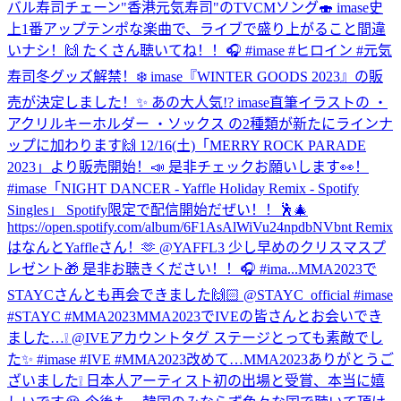
バル寿司チェーン"香港元気寿司"のTVCMソング🍣 imase史
上1番アップテンポな楽曲で、ライブで盛り上がること間違
いナシ！🙌 たくさん聴いてね！！🎧 #imase #ヒロイン #元気
寿司
冬グッズ解禁！❄️ imase『WINTER GOODS 2023』の販
売が決定しました！✨ あの大人気!? imase直筆イラストの ・
アクリルキーホルダー ・ソックス の2種類が新たにラインナ
ップに加わります🙌 12/16(土)「MERRY ROCK PARADE
2023」より販売開始！📣 是非チェックお願いします👀！
#imase
「NIGHT DANCER - Yaffle Holiday Remix - Spotify
Singles」 Spotify限定で配信開始だぜい！！🕺🎄
https://open.spotify.com/album/6F1AsAlWiVu24npdbNVbnt Remix
はなんとYaffleさん！🫶 @YAFFL3 少し早めのクリスマスプ
レゼント🎁 是非お聴きください！！🎧 #ima...
MMA2023で
STAYCさんとも再会できました🙌🏻 @STAYC_official #imase
#STAYC #MMA2023
MMA2023でIVEの皆さんとお会いでき
ました…❕ @IVEアカウントタグ ステージとっても素敵でし
た✨ #imase #IVE #MMA2023
改めて…MMA2023ありがとうご
ざいました❕ 日本人アーティスト初の出場と受賞、本当に嬉