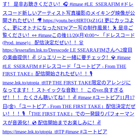
す！ 是非お聴きください！🎧 #imase #LE_SSERAFIM #ドレ
スコード
新しいアーティスト写真撮影のメイキング映像が公
開されたぜい！🎥 https://youtu.be/c8IRTQzZ1GI 更にカッコよ
く、更にオトナになったNEWアー写の制作風景！🕺 是非ご
覧ください！👀 #imase
この後11/20(月)0:00〜 「ドレスコード
(Prod. imase)」 配信決定だぜい！！👗
https://lesserafim.lnk.to/Dresscode LE SSEARAFIMさんへ2度目
の楽曲提供！✌️ ジュエリーと一緒に要チェック！💎 #imase
#LE_SSERAFIM #ドレスコード
「ユートピア - From THE
FIRST TAKE」配信開始されたぜい！！🎙
imase.lnk.to/utopia_tftTP THE FIRST TAKE限定のアレンジに
なってます！！ストイックな音数！！ このver.良すぎる
ぜ！！！ たくさん聴いてね！！✌️ #imase #ユートピア
11月17
日(金) 「ユートピア - From THE FIRST TAKE」配信決定だぜ
い！！！🎙 「THE FIRST TAKE」での一発録りパフォーマン
スが音源化！💿 配信開始までお楽しみに！✌️
https://imase.lnk.to/utopia_tftTP #imase #ユートピア