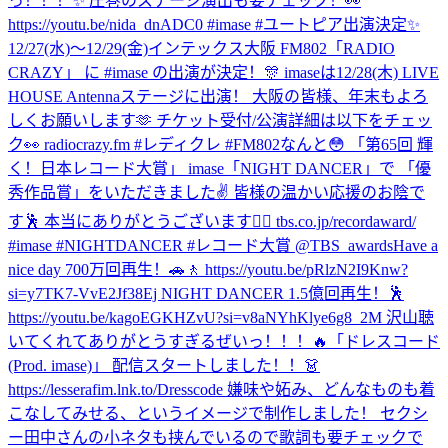
っ！！！✨ 圧巻のステージ演出も要チェック！👀
https://youtu.be/nida_dnADC0 #imase #ユートピア
出演決定✨
12/27(水)〜12/29(金)インテックス大阪 FM802「RADIO
CRAZY」 に #imase の出演が決定！🎊 imaseは12/28(木) LIVE
HOUSE Antennaステージに出演！ 大阪の皆様、年末もよろ
しくお願いします🫶 チケット受付/公演詳細は以下をチェッ
ク👀 radiocrazy.fm #レディクレ #FM802
なんと😳 「第65回 輝
く！日本レコード大賞」 imase「NIGHT DANCER」で 「優
秀作品賞」をいただきました✌️ 皆様の温かい応援のお陰で
す🕺 本当にありがとうございます❤️‍🔥 tbs.co.jp/recordaward/
#imase #NIGHTDANCER #レコード大賞 @TBS_awards
Have a
nice day 700万回再生！🚗🚶 https://youtu.be/pRlzN2I9Knw?
si=y7TK7-VvE2Jf38Ej NIGHT DANCER 1.5億回再生！🕺
https://youtu.be/kagoEGKHZvU?si=v8aNYhKlye6g8_2M 沢山聴
いてくれてありがとうすぎるぜいっ！！！🔥
「ドレスコード
(Prod. imase)」 配信スタートしました！！👗
https://lesserafim.lnk.to/Dresscode 嫌味や妬み、どんなものも着
こなしてみせる、というイメージで制作しました！ セクシ
ー田中さんの小ネタも挟んでいるので歌詞も要チェックで