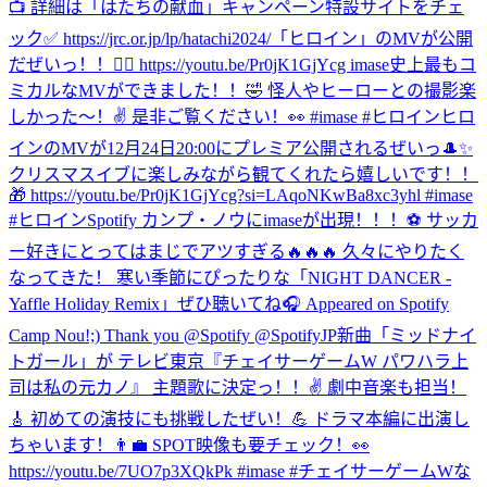
📺 詳細は「はたちの献血」キャンペーン特設サイトをチェ
ック✅ https://jrc.or.jp/lp/hatachi2024/
「ヒロイン」のMVが公開
だぜいっ！！🦸‍♀️ https://youtu.be/Pr0jK1GjYcg imase史上最もコ
ミカルなMVができました！！🤣 怪人やヒーローとの撮影楽
しかった〜！✌️ 是非ご覧ください！👀 #imase #ヒロイン
ヒロ
インのMVが12月24日20:00にプレミア公開されるぜいっ🎩✨
クリスマスイブに楽しみながら観てくれたら嬉しいです！！
🎁 https://youtu.be/Pr0jK1GjYcg?si=LAqoNKwBa8xc3yhl #imase
#ヒロイン
Spotify カンプ・ノウにimaseが出現！！！⚽️ サッカ
ー好きにとってはまじでアツすぎる🔥🔥🔥 久々にやりたく
なってきた！ 寒い季節にぴったりな「NIGHT DANCER -
Yaffle Holiday Remix」ぜひ聴いてね🎧 Appeared on Spotify
Camp Nou!;) Thank you @Spotify @SpotifyJP
新曲「ミッドナイ
トガール」が テレビ東京『チェイサーゲームW パワハラ上
司は私の元カノ』 主題歌に決定っ！！✌️ 劇中音楽も担当！
🎸 初めての演技にも挑戦したぜい！💪 ドラマ本編に出演し
ちゃいます！👨‍💼 SPOT映像も要チェック！👀
https://youtu.be/7UO7p3XQkPk #imase #チェイサーゲームW
な