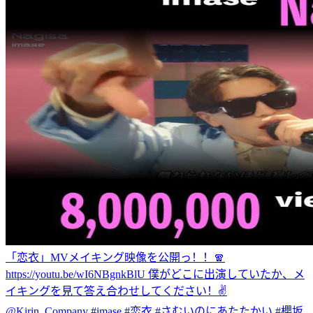
「恋衣」MVメイキング映像を公開っ！！🧣
https://youtu.be/wI6NBgnkBlU 僕がどこに出演していたか、メ
イキングを見て答え合わせしてください！✌️
@Kirin_Company #imase #恋衣 #さむいのにあたたかい #櫻坂