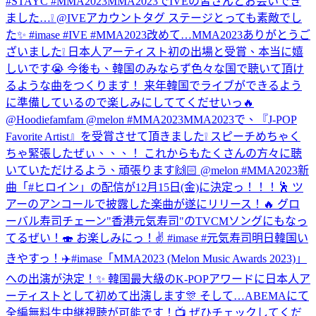
#STAYC #MMA2023
MMA2023でIVEの皆さんとお会いでき
ました…❕ @IVEアカウントタグ ステージとっても素敵でし
た✨ #imase #IVE #MMA2023
改めて…MMA2023ありがとうご
ざいました❕ 日本人アーティスト初の出場と受賞、本当に嬉
しいです😭 今後も、韓国のみならず色々な国で聴いて頂け
るような曲をつくります！ 来年韓国でライブができるよう
に準備しているので楽しみにしててくだせいっ🔥
@Hoodiefamfam @melon #MMA2023
MMA2023で、『J-POP
Favorite Artist』を受賞させて頂きました❕ スピーチめちゃく
ちゃ緊張したぜぃ、、、！ これからもたくさんの方々に聴
いていただけるよう、頑張ります🙌🏻 @melon #MMA2023
新
曲「#ヒロイン」の配信が12月15日(金)に決定っ！！！🕺 ツ
アーのアンコールで披露した楽曲が遂にリリース！🔥 グロ
ーバル寿司チェーン"香港元気寿司"のTVCMソングにもなっ
てるぜい！🍣 お楽しみにっ！✌️ #imase #元気寿司
明日韓国い
きやすっ！✈️
#imase「MMA2023 (Melon Music Awards 2023)」
への出演が決定！✨ 韓国最大級のK-POPアワードに日本人ア
ーティストとして初めて出演します🎊 そして…ABEMAにて
全編無料生中継視聴が可能です！📺 ぜひチェックしてくだ