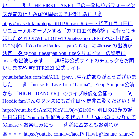
い！！！🎙 「THE FIRST TAKE」での一発録りパフォーマン
スが音源化！💿 配信開始までお楽しみに！✌️
https://imase.lnk.to/utopia_tftTP #imase #ユートピア
11月11日に
リニューアルオープンする「カサロエベ表参道」に行ってき
ました🌿 #LOEWE #LOEWEOmotesando #PR
イベント出演💃
12/13(水) 「YouTube Fanfest Japan 2023」 に #imase の出演が
決定！🎉 @YouTubeJapan YouTubeクリエイターの祭典に
imaseも出演します！！ 詳細は公式サイトのチェックをお願
いします🫶 ◼️YTFF2023 公式サイト
youtubefanfest.com/intl/ALL_jp/ev…
生配信ありがとうございま
した！！✌️ 「imase 1st Live Tour "Utopia"」Zepp Shinjuku公演
から 「NIGHT DANCER」 のライブ映像を公開っ！！！🕺
Hoodie famさんのダンスにもご注目👀 是非ご覧ください！✌️
https://youtu.be/SeAmKIjNleY
11/9(木)21:00〜 明日の23歳の誕
生日当日にYouTube生配信するぜい！！！🎂 23歳になりたて
のimase、お楽しみにっ！！✌️ 遂に22歳ともお別れか
ぁ。。。 https://youtube.com/live/tacdfVTHwLg?feature=share
キ