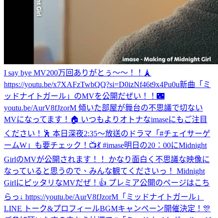
I say bye MV200万回ありがとぅ〜〜！！🗼
https://youtu.be/x7XAFzTwbQQ?si=D0izNf46t9x4Pu0u
新曲「ミ
ッドナイトガール」のMVを公開だぜい！！🌃
youtu.be/AurV8fJzorM 傾いた部屋が舞台の不思議で切ない
MVになってます！🏠 いつもよりオトナなimaseにもご注目
ください！🕺 本日深夜2:35〜放送のドラマ「#チェイサーゲ
ームW」も要チェック！📺💃 #imase
明日の20：00にMidnight
GirlのMVが公開されます！！ かなり面白く不思議な映像に
なっていると思うので、みんな観てくださいっ！ Midnight
GirlにピッタリなMVだぜ！👍 プレミア公開のページはこち
らっ↓ https://youtu.be/AurV8fJzorM
「ミッドナイトガール」
LINE トーク&プロフィールBGMキャンペーン開催決定！🎊