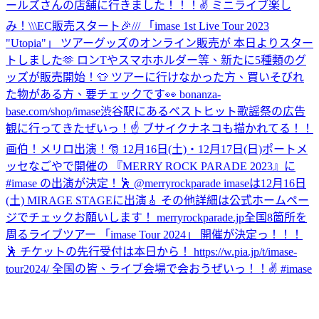
ールズさんの店舗に行きました！！！✌️ ミニライブ楽し
み！
\\\EC販売スタート🎉/// 「imase 1st Live Tour 2023
"Utopia"」 ツアーグッズのオンライン販売が 本日よりスター
トしました🫶 ロンTやスマホホルダー等、新たに5種類のグ
ッズが販売開始！👕 ツアーに行けなかった方、買いそびれ
た物がある方、要チェックです👀 bonanza-
base.com/shop/imase
渋谷駅にあるベストヒット歌謡祭の広告
観に行ってきたぜいっ！☝️ ブサイクナネコも描かれてる！！
画伯！
メリロ出演！🎅 12月16日(土)・12月17日(日)ポートメ
ッセなごやで開催の 『MERRY ROCK PARADE 2023』に
#imase の出演が決定！🕺 @merryrockparade imaseは12月16日
(土) MIRAGE STAGEに出演🎸 その他詳細は公式ホームペー
ジでチェックお願いします！ merryrockparade.jp
全国8箇所を
周るライブツアー 「imase Tour 2024」 開催が決定っ！！！
🕺 チケットの先行受付は本日から！ https://w.pia.jp/t/imase-
tour2024/ 全国の皆、ライブ会場で会おうぜいっ！！✌️ #imase