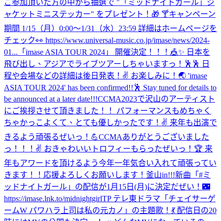
ご参加頂いた方の中から抽選で "「ミッドナイトガール」ジ
ャケットミニステッカー" をプレゼント！🎁 🍸キャンペーン
期間 1/15（月）0:00〜1/31（水）23:59 詳細はホームページを
チェック👀 https://www.universal-music.co.jp/imase/news/2024-
01...
「imase ASIA TOUR 2024」 開催決定！！！🎪✨ 日本を
飛び出し、アジアでライブツアーしちゃいますっ！🕺🕺 日
程や会場などの詳細は後日発表！✌️ お楽しみに！🌏 'imase
ASIA TOUR 2024' has been confirmed!!🕺 Stay tuned for details to
be announced at a later date!!!
CCMA2023で沢山のアーティスト
にご挨拶させて頂きました！！ パフォーマンスもめちゃく
ちゃかっこよくて、とても優しかったです！✌️ 来年も出演で
きるよう頑張るぜいっ！💪
CCMAありがとうございました
っ！！！✌️ おきゃわいいトロフィーもらったぜいっ！🏆 来
年もアワードを頂けるよう今年一年気合い入れて頑張ってい
きます！！応援よろしくお願いします！
釜山in!!!
新曲「#ミ
ッドナイトガール」の配信が1月15日(月)に決定だぜい！🌃
https://imase.lnk.to/midnightgirlTP テレ東ドラマ「チェイサーゲ
ームW パワハラ上司は私の元カノ」の主題歌！💃 配信日の20