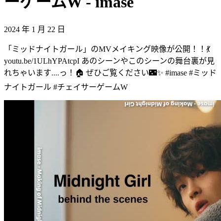
ーゲームW - imase
2024 年 1 月 22 日
「ミッドナイトガール」のMVメイキング映像が公開！！💃
youtu.be/1ULhYPAtcpI あのシーンやこのシーンの舞台裏が見
れちゃいます....っ！🏠 ぜひご覧ください🌃✨ #imase #ミッド
ナイトガール #チェイサーゲームW