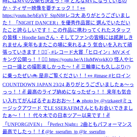
時にはMVの公開も決定っ！📣 どんなMVになっているの
か、ティザー映像を要チェック！！👀
https://youtu.be/bEpVF_StpN8
#レコ大 ありがとうございまし
た！ 「NIGHT DANCER」を優秀作品賞に 選んでいただい
たこと誇らしいです！ この作品に携わってくれたスタッフ
の皆様、Hoodie famさん、そしてファンの皆様には感謝しき
れません 来年もまたこの場に来れるよう 気合いを入れて頑
張っていきます！✊🏻 ̖́- #レコード大賞
「ヒロイン」MVメイ
キング公開っ！！🦸‍♀️ https://youtu.be/A1IuMWsvkKQ 怪人やヒ
ーロー達との撮影楽しかった〜！✌️ 三輪車にも久しぶり(?)
に乗ったぜい🚲 是非ご覧ください！！👀 #imase #ヒロイン
COUNTDOWN JAPAN 23/24 ありがとうございましたぁ〜っ
っっ！！✌️ 最高のライブ納めになったぜっ！！ 来年も気合
い入れてがんばるぞぉおおお〜！🔥 photo by @vizkage
#ミュ
ージックアワード でLE SSERAFIMさんともお会いできまし
たぁ〜！！！ 代々木での日本ツアー以来です！✌️
「UNFORGIVEN」「Perfect Night」2曲ともパフォーマンス
最高でしたっ！！💃 @le_sserafim_jp @le_sserafim