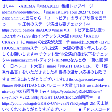
さい👀！ ▪︎ABEMA『MMA2023』番組トップページ
abema.tv/video/title/66…
「imase 1st Live Tour 2023 "Utopia"」
Zepp Shinjuku公演から 「ユートピア」のライブ映像を公開
っ！！！✨ 圧巻のステージ演出も要チェック！👀
https://youtu.be/nida_dnADC0 #imase #ユートピア
出演決定✨
12/27(水)〜12/29(金)インテックス大阪 FM802「RADIO
CRAZY」 に #imase の出演が決定！🎊 imaseは12/28(木) LIVE
HOUSE Antennaステージに出演！ 大阪の皆様、年末もよろ
しくお願いします🫶 チケット受付/公演詳細は以下をチェッ
ク👀 radiocrazy.fm #レディクレ #FM802
なんと😳 「第65回 輝
く！日本レコード大賞」 imase「NIGHT DANCER」で 「優
秀作品賞」をいただきました✌️ 皆様の温かい応援のお陰で
す🕺 本当にありがとうございます❤️‍🔥 tbs.co.jp/recordaward/
#imase #NIGHTDANCER #レコード大賞 @TBS_awards
Have a
nice day 700万回再生！🚗🚶 https://youtu.be/pRlzN2I9Knw?
si=y7TK7-VvE2Jf38Ej NIGHT DANCER 1.5億回再生！🕺
https://youtu.be/kagoEGKHZvU?si=v8aNYhKlye6g8_2M 沢山聴
いてくれてありがとうすぎるぜいっ！！！🔥
「ドレスコード