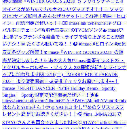
始のimase『WINTER GOODS 2023』☃️ ブサイクナネコとオ
オイイヌがめちゃくちゃかわいいグッズです！！！ ソック
スは2サイズ展開🧦 みんなぜひゲットしてね🤩！
新曲「ヒロ
イン」配信開始だぜいっ！！🦸‍♀️ imase.lnk.to/heroineTP グロー
バル寿司チェーン"香港元気寿司"のTVCMソング🍣 imase史
上1番アップテンポな楽曲で、ライブで盛り上がること間違
いナシ！🙌 たくさん聴いてね！！🎧 #imase #ヒロイン #元気
寿司
冬グッズ解禁！❄️ imase『WINTER GOODS 2023』の販
売が決定しました！✨ あの大人気!? imase直筆イラストの ・
アクリルキーホルダー ・ソックス の2種類が新たにラインナ
ップに加わります🙌 12/16(土)「MERRY ROCK PARADE
2023」より販売開始！📣 是非チェックお願いします👀！
#imase
「NIGHT DANCER - Yaffle Holiday Remix - Spotify
Singles」 Spotify限定で配信開始だぜい！！🕺🎄
https://open.spotify.com/album/6F1AsAlWiVu24npdbNVbnt Remix
はなんとYaffleさん！🫶 @YAFFL3 少し早めのクリスマスプ
レゼント🎁 是非お聴きください！！🎧 #ima...
MMA2023で
STAYCさんとも再会できました🙌🏻 @STAYC_official #imase