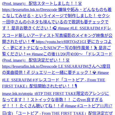
(Prod. imase)」 配信スタートしました！！👗
https://lesserafim.lnk.to/Dresscode 嫌味や妬み、どんなものも着
こなしてみせる、というイメージで制作しました！ セクシ
ー田中さんの小ネタも挟んでいるので歌詞も要チェックで
す！ 是非お聴きください！🎧 #imase #LE_SSERAFIM #ドレ
スコード
新しいアーティスト写真撮影のメイキング映像が公
開されたぜい！🎥 https://youtu.be/c8IRTQzZ1GI 更にカッコよ
く、更にオトナになったNEWアー写の制作風景！🕺 是非ご
覧ください！👀 #imase
この後11/20(月)0:00〜 「ドレスコード
(Prod. imase)」 配信決定だぜい！！👗
https://lesserafim.lnk.to/Dresscode LE SSEARAFIMさんへ2度目
の楽曲提供！✌️ ジュエリーと一緒に要チェック！💎 #imase
#LE_SSERAFIM #ドレスコード
「ユートピア - From THE
FIRST TAKE」配信開始されたぜい！！🎙
imase.lnk.to/utopia_tftTP THE FIRST TAKE限定のアレンジに
なってます！！ストイックな音数！！ このver.良すぎる
ぜ！！！ たくさん聴いてね！！✌️ #imase #ユートピア
11月17
日(金) 「ユートピア - From THE FIRST TAKE」配信決定だぜ