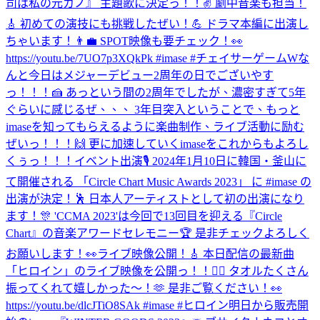
司は私の元カノ』 主題歌に決定っ！！✌️ 劇中音楽も担当！
🎸 初めての演技にも挑戦したぜい！💪 ドラマ本編に出演し
ちゃいます！👨‍💼 SPOT映像も要チェック！👀
https://youtu.be/7UO7p3XQkPk #imase #チェイサーゲームW
な
んと今日はメジャーデビュー2周年の日でございやす
っ！！！🍰 あっという間の2周年でしたが、濃密すぎて5年
ぐらいに感じるぜ、、、 3年目突入ということで、もっと
imaseを知ってもらえるように楽曲制作、ライブ活動に励む
ぜいっ！！！🙌 更に加速していくimaseをこれからもよろし
くぅっ！！！
イベント出演🎙 2024年1月10日に韓国・釜山に
て開催される 「Circle Chart Music Awards 2023」 に #imase の
出演が決定！🕺 日本人アーティストとして初の出演になり
ます！🎊 'CCMA 2023'は今回で13回目を迎える『Circle
Chart』の音楽アワードセレモニー🏆 是非チェックよろしく
お願いします！👀
ライブ映像公開！🎸 本日配信の最新曲
「ヒロイン」のライブ映像を公開っ！！🦸‍♀️ タオルたくさん
振ってくれて嬉しかった〜！🫶 是非ご覧ください！👀
https://youtu.be/dlcJTiO8SAk #imase #ヒロイン
明日から販売開