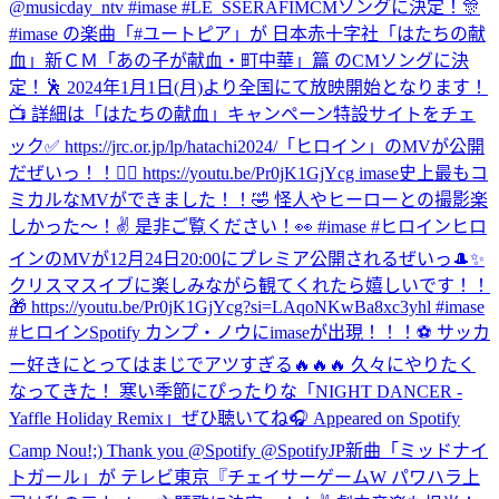
@musicday_ntv #imase #LE_SSERAFIM
CMソングに決定！🎊
#imase の楽曲「#ユートピア」が 日本赤十字社「はたちの献
血」新ＣＭ「あの子が献血・町中華」篇 のCMソングに決
定！🕺 2024年1月1日(月)より全国にて放映開始となります！
📺 詳細は「はたちの献血」キャンペーン特設サイトをチェ
ック✅ https://jrc.or.jp/lp/hatachi2024/
「ヒロイン」のMVが公開
だぜいっ！！🦸‍♀️ https://youtu.be/Pr0jK1GjYcg imase史上最もコ
ミカルなMVができました！！🤣 怪人やヒーローとの撮影楽
しかった〜！✌️ 是非ご覧ください！👀 #imase #ヒロイン
ヒロ
インのMVが12月24日20:00にプレミア公開されるぜいっ🎩✨
クリスマスイブに楽しみながら観てくれたら嬉しいです！！
🎁 https://youtu.be/Pr0jK1GjYcg?si=LAqoNKwBa8xc3yhl #imase
#ヒロイン
Spotify カンプ・ノウにimaseが出現！！！⚽️ サッカ
ー好きにとってはまじでアツすぎる🔥🔥🔥 久々にやりたく
なってきた！ 寒い季節にぴったりな「NIGHT DANCER -
Yaffle Holiday Remix」ぜひ聴いてね🎧 Appeared on Spotify
Camp Nou!;) Thank you @Spotify @SpotifyJP
新曲「ミッドナイ
トガール」が テレビ東京『チェイサーゲームW パワハラ上