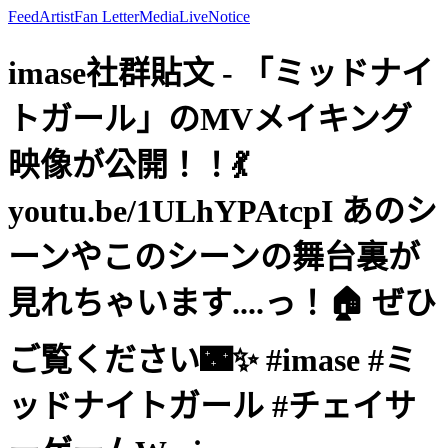
Feed
Artist
Fan Letter
Media
Live
Notice
imase社群貼文 - 「ミッドナイ
トガール」のMVメイキング
映像が公開！！💃
youtu.be/1ULhYPAtcpI あのシ
ーンやこのシーンの舞台裏が
見れちゃいます....っ！🏠 ぜひ
ご覧ください🌃✨ #imase #ミ
ッドナイトガール #チェイサ