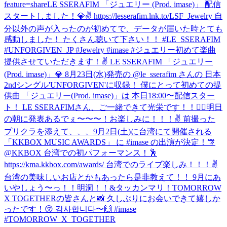
feature=share
LE SSERAFIM 「ジュエリー (Prod. imase)」 配信
スタートしました！💎✌️ https://lesserafim.lnk.to/LSF_Jewelry 自
分以外の声が入ったのが初めてで、データが届いた時とても
感動しました！ たくさん聴いて下さい！！ #LE_SSERAFIM
#UNFORGIVEN_JP #Jewelry #imase #ジュエリー
初めて楽曲
提供させていただきます！✌️ LE SSERAFIM 「ジュエリー
(Prod. imase)」💎 8月23日(水)発売の @le_sserafim さんの 日本
2ndシングル'UNFORGIVEN'に収録！ 僕にとって初めての提
供曲 「ジュエリー(Prod. imase)」は 本日18:00〜配信スター
ト！ LE SSERAFIMさん、ご一緒できて光栄です！！🙇‍♂️
明日
の朝に発表あるでぇ〜〜〜！お楽しみに！！！✌️ 前撮った
プリクラを添えて、、、
9月2日(土)に台湾にて開催される
「KKBOX MUSIC AWARDS」 に #imase の出演が決定！🎊
@KKBOX 台湾での初パフォーマンス！🕺
https://kma.kkbox.com/awards/ 台湾でのライブ楽しみ！！！✌️
台湾の美味しいお店とかもあったら是非教えて！！ 9月にあ
いやしょう〜っ！！
明洞！！&タッカンマリ！
TOMORROW
X TOGETHERの皆さんと📸 久しぶりにお会いできて嬉しか
ったです！😚 감사합니다〜🙌 #imase
#TOMORROW_X_TOGETHER