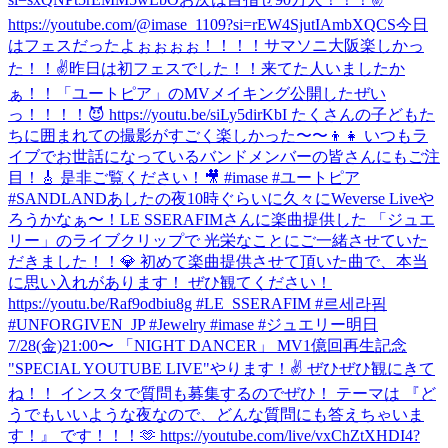
https://youtube.com/@imase_1109?si=rEW4SjutIAmbXQCS
今日
はフェスだったよぉぉぉぉ！！！！サマソニ大阪楽しかっ
た！！✌️
昨日は初フェスでした！！来てた人いましたか
ぁ！！
「ユートピア」のMVメイキング公開したぜい
っ！！！！😈 https://youtu.be/siLy5dirKbI たくさんの子どもた
ちに囲まれての撮影がすごく楽しかった〜〜👦👧 いつもラ
イブでお世話になっているバンドメンバーの皆さんにもご注
目！🎸 是非ご覧ください！🎥 #imase #ユートピア
#SANDLAND
あしたの夜10時ぐらいに久々にWeverse Liveや
ろうかなぁ〜！
LE SSERAFIMさんに楽曲提供した 「ジュエ
リー」のライブクリップで 光栄なことにご一緒させていた
だきました！！💎 初めて楽曲提供させて頂いた曲で、本当
に思い入れがあります！ ぜひ観てください！
https://youtu.be/Raf9odbiu8g #LE_SSERAFIM #르세라핌
#UNFORGIVEN_JP #Jewelry #imase #ジュエリー
明日
7/28(金)21:00〜 「NIGHT DANCER」 MV1億回再生記念
"SPECIAL YOUTUBE LIVE"やります！✌️ ぜひぜひ観にきて
ね！！ インスタで質問も募集するのでぜひ！ テーマは 『ど
うでもいいような夜なので、どんな質問にも答えちゃいま
す！』 です！！！🫶 https://youtube.com/live/vxChZtXHDI4?