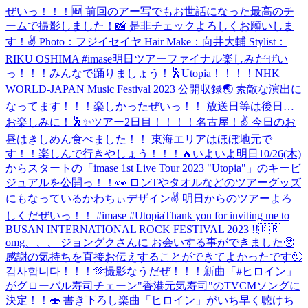
ぜいっ！！！🆕 前回のアー写でもお世話になった最高のチ
ームで撮影しました！📸 是非チェックよろしくお願いしま
す！✌️ Photo：フジイセイヤ Hair Make：向井大輔 Stylist：
RIKU OSHIMA #imase
明日ツアーファイナル楽しみだぜい
っ！！！みんなで踊りましょう！🕺Utopia！！！！
NHK
WORLD-JAPAN Music Festival 2023 公開収録🌏 素敵な演出に
なってます！！！楽しかったぜいっ！！ 放送日等は後日…
お楽しみに！🕺✨
ツアー2日目！！！！名古屋！✌️ 今日のお
昼はきしめん食べました！！ 東海エリアはほぼ地元で
す！！楽しんで行きやしょう！！！🔥
いよいよ明日10/26(木)
からスタートの「imase 1st Live Tour 2023 "Utopia"」のキービ
ジュアルを公開っ！！👀 ロンTやタオルなどのツアーグッズ
にもなっているかわちぃデザイン✌ 明日からのツアーよろ
しくだぜいっ！！ #imase #Utopia
Thank you for inviting me to
BUSAN INTERNATIONAL ROCK FESTIVAL 2023 !!🇰🇷
omg、、、 ジョングクさんに お会いする事ができました🥹
感謝の気持ちを直接お伝えすることができてよかったです🥺
감사합니다！！！🫶
撮影なうだぜ！！！
新曲「#ヒロイン」
がグローバル寿司チェーン"香港元気寿司"のTVCMソングに
決定！！🍣 書き下ろし楽曲「ヒロイン」がいち早く聴けち