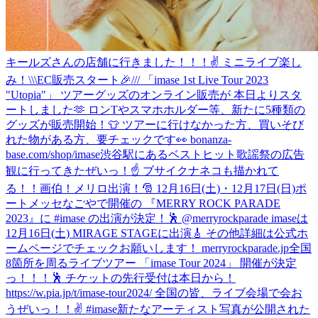
キールズさんの店舗に行きました！！！✌️ ミニライブ楽し
み！
\\\EC販売スタート🎉/// 「imase 1st Live Tour 2023
"Utopia"」 ツアーグッズのオンライン販売が 本日よりスタ
ートしました🫶 ロンTやスマホホルダー等、新たに5種類の
グッズが販売開始！👕 ツアーに行けなかった方、買いそび
れた物がある方、要チェックです👀 bonanza-
base.com/shop/imase
渋谷駅にあるベストヒット歌謡祭の広告
観に行ってきたぜいっ！☝️ ブサイクナネコも描かれて
る！！画伯！
メリロ出演！🎅 12月16日(土)・12月17日(日)ポ
ートメッセなごやで開催の 『MERRY ROCK PARADE
2023』に #imase の出演が決定！🕺 @merryrockparade imaseは
12月16日(土) MIRAGE STAGEに出演🎸 その他詳細は公式ホ
ームページでチェックお願いします！ merryrockparade.jp
全国
8箇所を周るライブツアー 「imase Tour 2024」 開催が決定
っ！！！🕺 チケットの先行受付は本日から！
https://w.pia.jp/t/imase-tour2024/ 全国の皆、ライブ会場で会お
うぜいっ！！✌️ #imase
新たなアーティスト写真が公開された