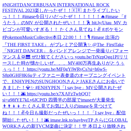
#NIGHTDANCER
BUSAN INTERNATIONAL ROCK
FESTIVAL 2023楽しかったぜ！！🇰🇷 またライブしたい
っ！！！ #imase
今日リハだったぜ！！！！！！🔥
#imase 「#
うたう」のMV が公開されたぜい！！！🕺 bit.ly/Utau_MV カ
ビゴンが可愛いすぎる！！ たくさん見てね！✌️ #ポケモン
#PokemonMusicCollective
本日 22:00！！！🎙️ #imase 出演の
『THE FIRST TAKE』 がプレミア公開🕺✨ @The_FirstTake
「NIGHT DANCER」 をバンドアレンジで一発撮りパフォー
マンス🎸🥁🎹 ぜひ観てくださいっ youtu.be/TrNzpOgq1PI
リリ
ースした時が懐かしいぜ、、、MV400万再生ありがとうぅ
ぅっ！！！ https://youtu.be/MF0gYlWRyCs?si=h6wS-
S8p0GHF8K6u
ティファニー表参道のオープニングイベント
で、ENHYPENのSUNGHOONさんとJAKEさんにお会いで
きました！💎✨ #ENHYPEN
「l say bye」MV公開されたぜ
い！！！🌆 https://youtu.be/x7XAFzTwbQQ?
si=a98fYE7kLy6JCPfD 四畳半の部屋でimaseが大量発生
👨‍👨‍👦‍👦 たくさん見てお気に入りのimaseを見つけて
ね！！！✌️
今日も撮影だったぜいっ！！！
「I say bye」配信
開始したぜい！！！🌆 imase.lnk.to/isaybyeTP さらにGLOBAL
WORKさんの新TVCM楽曲に決定！！🎊 本日より放映され