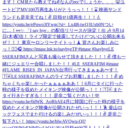
ます！ CM見たら教えてね✌️
なんのrecでしょうか。。。🤫
ユ
ートピアMV100万再生ありがとうっっ！！！⌛️ 映画サンド
ランドも是非見てね！✌️ 目指せ1億再生！！！💧
https://youtu.be/ePuwo3lYwgc?si=_Lx4l8-iwQ3Uxb0N
つい
に…！👀✨ 「I say bye」の配信リリースが決定！㊗️ 🎶 9月14
日(木)配信！ ライブ限定で披露してたけどついに公開出来る
ぜ！！！ 東京〜ロンリ〜ナイトっ！🗼 皆さんお楽しみに
っ！✌🏼🎧 https://imase.lnk.to/isaybyeTP #imase #Isaybye
LE
SSERAFIMさんと写真も撮らせて頂きました！！！✌ 僕も一
緒にジュエリー合唱しました！！ #LE_SSERAFIM #imase
#FLAME_RISES_IN_JAPAN
台湾行ってきまぁぁあ〜す！
🇹🇼
LE SSERAFIMさんのライブお邪魔しました！！！✌️ め
ちゃくちゃ楽しかったぁぁぁぁああ！！
6月にタイに行った
時の様子を収めたメイキング映像が公開っ！！！🇹🇭 また
タイ行きたすぎる！！！ 是非ご覧ください！🫶
https://youtu.be/0dWK_AoRhAE
4月に韓国に行った時の様子を
収めたメイキング映像が公開されたぜいっ！！！🕺 釜山ロ
ックフェスでまた行けるの楽しみだぜいっ！！！✌️ 是非ご
覧下さい！ https://youtu.be/blwAVQwu-QI?
si=sxQNPt5rEMM5wLbO
お次は目指せ90万人！！！✌️