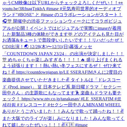
ゃうCM映像は以下URLからチェックよろしくだぜい！！👀
youtu.be/3RfnagTpkbA #imase #元気寿司
世界的オーディオブ
ランド"#BOSE" と #imase のコラボレーションがスタート！
🎧🎊 開催中の渋谷ファッションウィークにてコラボビジュ
アルが公開！イベントではビジュアルで実際にimaseが着用
した新製品3種の体験ができます🫶 どのアイテムも見た目が
お洒落&キュートで普段使いしたいです！！
リハだったぜ！
CDJ出演！🌏 12/28(木)〜12/31(日)幕張メッセ
「COUNTDOWN JAPAN 23/24」 の出演が決定しました！！
🎊 めちゃくちゃ楽しみすぎる！！！！🔥 盛り上げまくれる
よう頑張ります！！熱い熱い冬フェスにするぜ！ ぜひ来て
ね！✌️ https://countdownjapan.jp/
LE SSERAFIMさんに2度目の
楽曲提供させていただきました✌️ タイトルは「ドレスコー
ド (Prod. imase)」 👗 日本テレビ系 新日曜ドラマ「セクシー
田中さん」の主題歌にもなってます🕺 楽曲もドラマも要チ
ェック！ https://www.ntv.co.jp/tanakasan/ #LE_SSERAFIM #르
세라핌 #ドレスコード #セクシー田中さん
MINAMI WHEEL
ありがとうございました！！みんなで歌って踊ったね！！✌️
また大阪でのライブが楽しみになりました！
みんな歌ってく
れて嬉しかったぜいっ！！！✌️🇰🇷 #imase