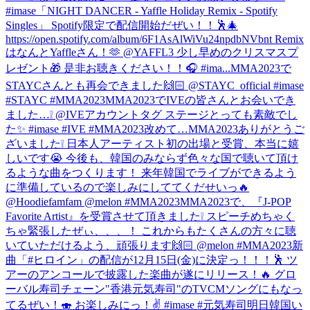
#imase
「NIGHT DANCER - Yaffle Holiday Remix - Spotify
Singles」 Spotify限定で配信開始だぜい！！🕺🎄
https://open.spotify.com/album/6F1AsAlWiVu24npdbNVbnt Remix
はなんとYaffleさん！🫶 @YAFFL3 少し早めのクリスマスプ
レゼント🎁 是非お聴きください！！🎧 #ima...
MMA2023で
STAYCさんとも再会できました🙌🏻 @STAYC_official #imase
#STAYC #MMA2023
MMA2023でIVEの皆さんとお会いでき
ました…❕ @IVEアカウントタグ ステージとっても素敵でし
た✨ #imase #IVE #MMA2023
改めて…MMA2023ありがとうご
ざいました❕ 日本人アーティスト初の出場と受賞、本当に嬉
しいです😭 今後も、韓国のみならず色々な国で聴いて頂け
るような曲をつくります！ 来年韓国でライブができるよう
に準備しているので楽しみにしててくだせいっ🔥
@Hoodiefamfam @melon #MMA2023
MMA2023で、『J-POP
Favorite Artist』を受賞させて頂きました❕ スピーチめちゃく
ちゃ緊張したぜぃ、、、！ これからもたくさんの方々に聴
いていただけるよう、頑張ります🙌🏻 @melon #MMA2023
新
曲「#ヒロイン」の配信が12月15日(金)に決定っ！！！🕺 ツ
アーのアンコールで披露した楽曲が遂にリリース！🔥 グロ
ーバル寿司チェーン"香港元気寿司"のTVCMソングにもなっ
てるぜい！🍣 お楽しみにっ！✌️ #imase #元気寿司
明日韓国い