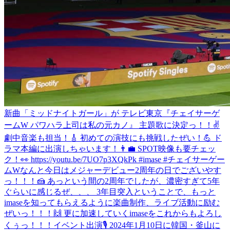
新曲「ミッドナイトガール」が テレビ東京『チェイサーゲ
ームW パワハラ上司は私の元カノ』 主題歌に決定っ！！✌️
劇中音楽も担当！🎸 初めての演技にも挑戦したぜい！💪 ド
ラマ本編に出演しちゃいます！👨‍💼 SPOT映像も要チェッ
ク！👀 https://youtu.be/7UO7p3XQkPk #imase #チェイサーゲー
ムW
なんと今日はメジャーデビュー2周年の日でございやす
っ！！！🍰 あっという間の2周年でしたが、濃密すぎて5年
ぐらいに感じるぜ、、、 3年目突入ということで、もっと
imaseを知ってもらえるように楽曲制作、ライブ活動に励む
ぜいっ！！！🙌 更に加速していくimaseをこれからもよろし
くぅっ！！！
イベント出演🎙 2024年1月10日に韓国・釜山に