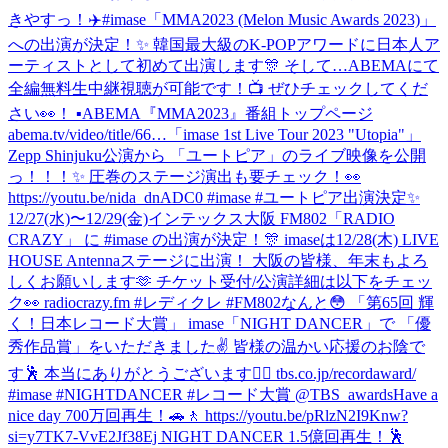
きやすっ！✈️
#imase「MMA2023 (Melon Music Awards 2023)」
への出演が決定！✨ 韓国最大級のK-POPアワードに日本人ア
ーティストとして初めて出演します🎊 そして…ABEMAにて
全編無料生中継視聴が可能です！📺 ぜひチェックしてくだ
さい👀！ ▪︎ABEMA『MMA2023』番組トップページ
abema.tv/video/title/66…
「imase 1st Live Tour 2023 "Utopia"」
Zepp Shinjuku公演から 「ユートピア」のライブ映像を公開
っ！！！✨ 圧巻のステージ演出も要チェック！👀
https://youtu.be/nida_dnADC0 #imase #ユートピア
出演決定✨
12/27(水)〜12/29(金)インテックス大阪 FM802「RADIO
CRAZY」 に #imase の出演が決定！🎊 imaseは12/28(木) LIVE
HOUSE Antennaステージに出演！ 大阪の皆様、年末もよろ
しくお願いします🫶 チケット受付/公演詳細は以下をチェッ
ク👀 radiocrazy.fm #レディクレ #FM802
なんと😳 「第65回 輝
く！日本レコード大賞」 imase「NIGHT DANCER」で 「優
秀作品賞」をいただきました✌️ 皆様の温かい応援のお陰で
す🕺 本当にありがとうございます❤️‍🔥 tbs.co.jp/recordaward/
#imase #NIGHTDANCER #レコード大賞 @TBS_awards
Have a
nice day 700万回再生！🚗🚶 https://youtu.be/pRlzN2I9Knw?
si=y7TK7-VvE2Jf38Ej NIGHT DANCER 1.5億回再生！🕺