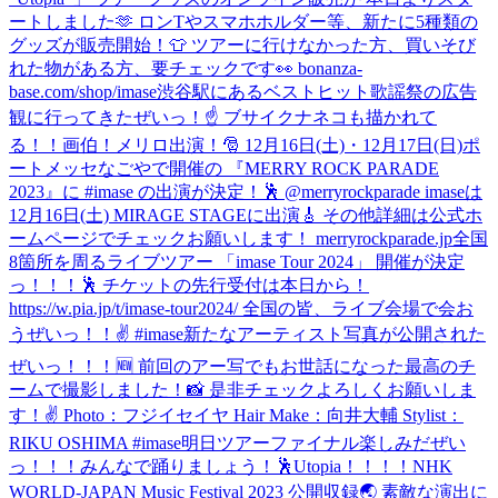
ートしました🫶 ロンTやスマホホルダー等、新たに5種類の
グッズが販売開始！👕 ツアーに行けなかった方、買いそび
れた物がある方、要チェックです👀 bonanza-
base.com/shop/imase
渋谷駅にあるベストヒット歌謡祭の広告
観に行ってきたぜいっ！☝️ ブサイクナネコも描かれて
る！！画伯！
メリロ出演！🎅 12月16日(土)・12月17日(日)ポ
ートメッセなごやで開催の 『MERRY ROCK PARADE
2023』に #imase の出演が決定！🕺 @merryrockparade imaseは
12月16日(土) MIRAGE STAGEに出演🎸 その他詳細は公式ホ
ームページでチェックお願いします！ merryrockparade.jp
全国
8箇所を周るライブツアー 「imase Tour 2024」 開催が決定
っ！！！🕺 チケットの先行受付は本日から！
https://w.pia.jp/t/imase-tour2024/ 全国の皆、ライブ会場で会お
うぜいっ！！✌️ #imase
新たなアーティスト写真が公開された
ぜいっ！！！🆕 前回のアー写でもお世話になった最高のチ
ームで撮影しました！📸 是非チェックよろしくお願いしま
す！✌️ Photo：フジイセイヤ Hair Make：向井大輔 Stylist：
RIKU OSHIMA #imase
明日ツアーファイナル楽しみだぜい
っ！！！みんなで踊りましょう！🕺Utopia！！！！
NHK
WORLD-JAPAN Music Festival 2023 公開収録🌏 素敵な演出に