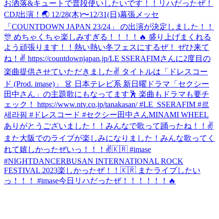
お洒落&キュートで普段使いしたいです！！
リハだったぜ！
CDJ出演！🌏 12/28(木)〜12/31(日)幕張メッセ
「COUNTDOWN JAPAN 23/24」 の出演が決定しました！！
🎊 めちゃくちゃ楽しみすぎる！！！！🔥 盛り上げまくれる
よう頑張ります！！熱い熱い冬フェスにするぜ！ ぜひ来て
ね！✌️ https://countdownjapan.jp/
LE SSERAFIMさんに2度目の
楽曲提供させていただきました✌️ タイトルは「ドレスコー
ド (Prod. imase)」 👗 日本テレビ系 新日曜ドラマ「セクシー
田中さん」の主題歌にもなってます🕺 楽曲もドラマも要チ
ェック！ https://www.ntv.co.jp/tanakasan/ #LE_SSERAFIM #르
세라핌 #ドレスコード #セクシー田中さん
MINAMI WHEEL
ありがとうございました！！みんなで歌って踊ったね！！✌️
また大阪でのライブが楽しみになりました！
みんな歌ってく
れて嬉しかったぜいっ！！！✌️🇰🇷 #imase
#NIGHTDANCER
BUSAN INTERNATIONAL ROCK
FESTIVAL 2023楽しかったぜ！！🇰🇷 またライブしたい
っ！！！ #imase
今日リハだったぜ！！！！！！🔥