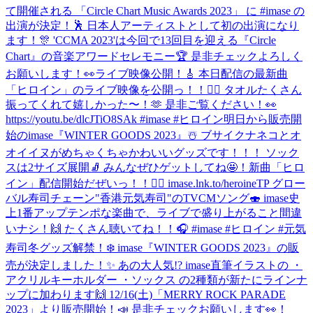
て開催される 「Circle Chart Music Awards 2023」 に #imase の
出演が決定！🕺 日本人アーティストとして初の出演になり
ます！🎊 'CCMA 2023'は今回で13回目を迎える『Circle
Chart』の音楽アワードセレモニー🏆 是非チェックよろしく
お願いします！👀
ライブ映像公開！🎸 本日配信の最新曲
「ヒロイン」のライブ映像を公開っ！！🦸‍♀️ タオルたくさん
振ってくれて嬉しかった〜！🫶 是非ご覧ください！👀
https://youtu.be/dlcJTiO8SAk #imase #ヒロイン
明日から販売開
始のimase『WINTER GOODS 2023』☃️ ブサイクナネコとオ
オイイヌがめちゃくちゃかわいいグッズです！！！ ソック
スは2サイズ展開🧦 みんなぜひゲットしてね🤩！
新曲「ヒロ
イン」配信開始だぜいっ！！🦸‍♀️ imase.lnk.to/heroineTP グロー
バル寿司チェーン"香港元気寿司"のTVCMソング🍣 imase史
上1番アップテンポな楽曲で、ライブで盛り上がること間違
いナシ！🙌 たくさん聴いてね！！🎧 #imase #ヒロイン #元気
寿司
冬グッズ解禁！❄️ imase『WINTER GOODS 2023』の販
売が決定しました！✨ あの大人気!? imase直筆イラストの ・
アクリルキーホルダー ・ソックス の2種類が新たにラインナ
ップに加わります🙌 12/16(土)「MERRY ROCK PARADE
2023」より販売開始！📣 是非チェックお願いします👀！