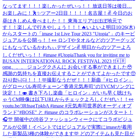
なってます！！！楽しかったぜいっ！！ 放送日等は後日…
お楽しみに！🕺✨
ツアー2日目！！！！名古屋！✌️ 今日のお
昼はきしめん食べました！！ 東海エリアはほぼ地元で
す！！楽しんで行きやしょう！！！🔥
いよいよ明日10/26(木)
からスタートの「imase 1st Live Tour 2023 "Utopia"」のキービ
ジュアルを公開っ！！👀 ロンTやタオルなどのツアーグッズ
にもなっているかわちぃデザイン✌ 明日からのツアーよろ
しくだぜいっ！！ #imase #Utopia
Thank you for inviting me to
BUSAN INTERNATIONAL ROCK FESTIVAL 2023 !!🇰🇷
omg、、、 ジョングクさんに お会いする事ができました🥹
感謝の気持ちを直接お伝えすることができてよかったです🥺
감사합니다！！！🫶
撮影なうだぜ！！！
新曲「#ヒロイン」
がグローバル寿司チェーン"香港元気寿司"のTVCMソングに
決定！！🍣 書き下ろし楽曲「ヒロイン」がいち早く聴けち
ゃうCM映像は以下URLからチェックよろしくだぜい！！👀
youtu.be/3RfnagTpkbA #imase #元気寿司
世界的オーディオブ
ランド"#BOSE" と #imase のコラボレーションがスタート！
🎧🎊 開催中の渋谷ファッションウィークにてコラボビジュ
アルが公開！イベントではビジュアルで実際にimaseが着用
した新製品3種の体験ができます🫶 どのアイテムも見た目が