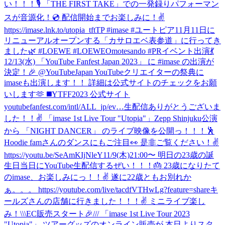
い！！！🎙 「THE FIRST TAKE」での一発録りパフォーマン
スが音源化！💿 配信開始までお楽しみに！✌️
https://imase.lnk.to/utopia_tftTP #imase #ユートピア
11月11日に
リニューアルオープンする「カサロエベ表参道」に行ってき
ました🌿 #LOEWE #LOEWEOmotesando #PR
イベント出演💃
12/13(水) 「YouTube Fanfest Japan 2023」 に #imase の出演が
決定！🎉 @YouTubeJapan YouTubeクリエイターの祭典に
imaseも出演します！！ 詳細は公式サイトのチェックをお願
いします🫶 ◼️YTFF2023 公式サイト
youtubefanfest.com/intl/ALL_jp/ev…
生配信ありがとうございま
した！！✌️ 「imase 1st Live Tour "Utopia"」Zepp Shinjuku公演
から 「NIGHT DANCER」 のライブ映像を公開っ！！！🕺
Hoodie famさんのダンスにもご注目👀 是非ご覧ください！✌️
https://youtu.be/SeAmKIjNleY
11/9(木)21:00〜 明日の23歳の誕
生日当日にYouTube生配信するぜい！！！🎂 23歳になりたて
のimase、お楽しみにっ！！✌️ 遂に22歳ともお別れか
ぁ。。。 https://youtube.com/live/tacdfVTHwLg?feature=share
キ
ールズさんの店舗に行きました！！！✌️ ミニライブ楽し
み！
\\\EC販売スタート🎉/// 「imase 1st Live Tour 2023
"Utopia"」 ツアーグッズのオンライン販売が 本日よりスタ