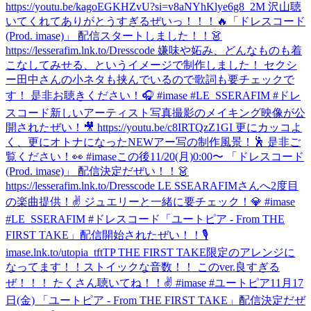
https://youtu.be/kagoEGKHZvU?si=v8aNYhKlye6g8_2M 沢山聴
いてくれてありがとうすぎるぜいっ！！！🔥
「ドレスコード
(Prod. imase)」 配信スタートしました！！👗
https://lesserafim.lnk.to/Dresscode 嫌味や妬み、どんなものも着
こなしてみせる、というイメージで制作しました！ セクシ
ー田中さんの小ネタも挟んでいるので歌詞も要チェックで
す！ 是非お聴きください！🎧 #imase #LE_SSERAFIM #ドレ
スコード
新しいアーティスト写真撮影のメイキング映像が公
開されたぜい！🎥 https://youtu.be/c8IRTQzZ1GI 更にカッコよ
く、更にオトナになったNEWアー写の制作風景！🕺 是非ご
覧ください！👀 #imase
この後11/20(月)0:00〜 「ドレスコード
(Prod. imase)」 配信決定だぜい！！👗
https://lesserafim.lnk.to/Dresscode LE SSEARAFIMさんへ2度目
の楽曲提供！✌️ ジュエリーと一緒に要チェック！💎 #imase
#LE_SSERAFIM #ドレスコード
「ユートピア - From THE
FIRST TAKE」配信開始されたぜい！！🎙
imase.lnk.to/utopia_tftTP THE FIRST TAKE限定のアレンジに
なってます！！ストイックな音数！！ このver.良すぎる
ぜ！！！ たくさん聴いてね！！✌️ #imase #ユートピア
11月17
日(金) 「ユートピア - From THE FIRST TAKE」配信決定だぜ