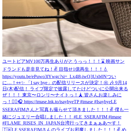
ユートピアMV100万再生ありがとうっっ！！！⌛️ 映画サン
ドランドも是非見てね！✌️ 目指せ1億再生！！！💧
https://youtu.be/ePuwo3lYwgc?si=_Lx4l8-iwQ3Uxb0N
つい
に…！👀✨ 「I say bye」の配信リリースが決定！㊗️ 🎶 9月14
日(木)配信！ ライブ限定で披露してたけどついに公開出来る
ぜ！！！ 東京〜ロンリ〜ナイトっ！🗼 皆さんお楽しみに
っ！✌🏼🎧 https://imase.lnk.to/isaybyeTP #imase #Isaybye
LE
SSERAFIMさんと写真も撮らせて頂きました！！！✌ 僕も一
緒にジュエリー合唱しました！！ #LE_SSERAFIM #imase
#FLAME_RISES_IN_JAPAN
台湾行ってきまぁぁあ〜す！
🇹🇼
LE SSERAFIMさんのライブお邪魔しました！！！✌️ め