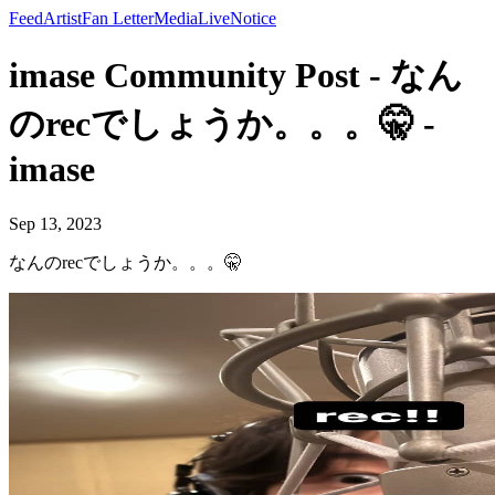
Feed
Artist
Fan Letter
Media
Live
Notice
imase Community Post - なん
のrecでしょうか。。。🤫 -
imase
Sep 13, 2023
なんのrecでしょうか。。。🤫