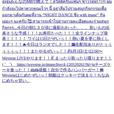
👍👍
みんなのMBTI教えて！
สวัสดีครับแฟนๆ ชาวไทย!🇹🇭 ผม
กำลังจะไปหาพวกคุณเร็วๆ นี้ อย่าลืมไปร่วมสนุกกิจกรรมเพื่อ
ออกมาเต้นกับผมที่งาน “NIGHT DANCE ซิ่ง with imase” กัน
เยอะๆ นะครับ 🥰 สามารถเข้าไปอ่านรายละเอียดและร่วมสนุก
กิจกรร...
今日の朝3.３０頃に撮影おわった。。。良いもの出
来そうな予感！！！
お寿司たべた！！！
全ラインナップ発
表！！！！！ ワイは13日だぜいっ！！熱い夏を更に熱くし
ます！！！🔥
今日はラジオでした！！📻
生配信ありがとぅぅ
ぅぅぅっ！！！またやるぜいっ！！✌️
6月3日(土)22:00〜
Weverse LIVEやります！！✌️ まったり歌ったり喋ります！！
(｀_´)ゞ https://weverse.io/imase/live/4-120529261?hl=ja
チーズケ
ーキ食った！！🧀🍰
昼飯！自分で作るハンバーガー！🍔
Weverseはじめたぜいっ！朝飯はクッキーで決まり！ちなみ
にめちゃ甘い。