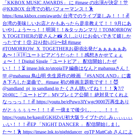
「KKBOX MUSIC AWARDS」 に #imase の出演が決定！🎊
@KKBOX 台湾での初パフォーマンス！🕺
https://kma.kkbox.com/awards/ 台湾でのライブ楽しみ！！！✌️
台湾の美味しいお店とかもあったら是非教えて！！ 9月にあ
いやしょう〜っ！！
明洞！！&タッカンマリ！
TOMORROW
X TOGETHERの皆さんと📸 久しぶりにお会いできて嬉しか
ったです！😚 감사합니다〜🙌 #imase
#TOMORROW_X_TOGETHER
お昼頃出発だぁぁぁぁぁあ
あ〜！🇰🇷
ユートピアどうだった！！感想きかせてぇぇ
ぇ〜！！
Digital Single「ユートピア」 配信開始したぜ
い！！！⏳ imase.lnk.to/utopiaTP 編曲はなんとmabanuaさん！
🫶 @mabanua 鳥山明 先生原作の映画 『#SANDLAND』に書
き下ろした楽曲で、#imase 初の映画主題歌です！！😈
@sandland_pj_jp sandland.jp たくさん聴いてね！！！🕺
7/7
20:00に「ユートピア」MVプレミア公開！ 絶対見てくれよ
なっっっ！！✌️ https://youtu.be/ePuwo3lYwgc
9000万再生あり
がとぅぅぅぅ〜！！！✌️ 一億まで後少し、、、！！！
https://youtu.be/kagoEGKHZvU
初大阪ライブたのしみぃぃぃぃ
ぃい！！！✌️
EP 「NIGHT DANCER 」 配信開始しまし
た〜！🕺 https://imase.lnk.to/nightdancer_epTP MattCab さんによ