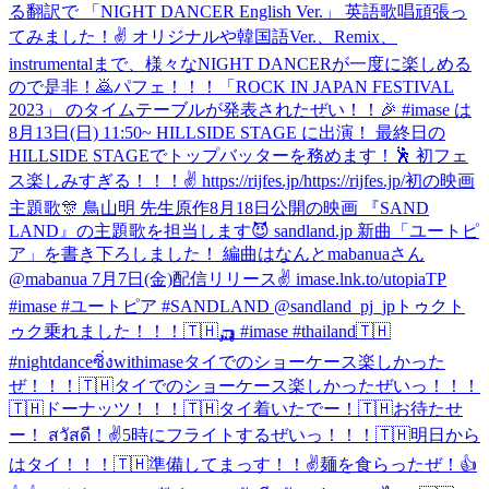
る翻訳で 「NIGHT DANCER English Ver.」 英語歌唱頑張っ
てみました！✌️ オリジナルや韓国語Ver.、Remix、
instrumentalまで、様々なNIGHT DANCERが一度に楽しめる
ので是非！🙇
パフェ！！！
「ROCK IN JAPAN FESTIVAL
2023」 のタイムテーブルが発表されたぜい！！🎉 #imase は
8月13日(日) 11:50~ HILLSIDE STAGE に出演！ 最終日の
HILLSIDE STAGEでトップバッターを務めます！🕺 初フェ
ス楽しみすぎる！！！✌️ https://rijfes.jp/https://rijfes.jp/
初の映画
主題歌🎊 鳥山明 先生原作8月18日公開の映画 『SAND
LAND』の主題歌を担当します😈 sandland.jp 新曲「ユートピ
ア」を書き下ろしました！ 編曲はなんとmabanuaさん
@mabanua 7月7日(金)配信リリース✌️ imase.lnk.to/utopiaTP
#imase #ユートピア #SANDLAND @sandland_pj_jp
トゥクト
ゥク乗れました！！！🇹🇭🛺 #imase #thailand🇹🇭
#nightdanceซิ่งwithimase
タイでのショーケース楽しかった
ぜ！！！🇹🇭
タイでのショーケース楽しかったぜいっ！！！
🇹🇭
ドーナッツ！！！🇹🇭
タイ着いたでー！🇹🇭お待たせ
ー！ สวัสดี！✌️
5時にフライトするぜいっ！！！🇹🇭
明日から
はタイ！！！🇹🇭準備してまっす！！✌️
麺を食らったぜ！
👍