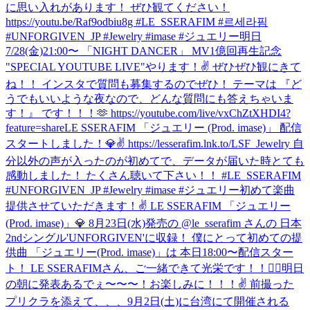
に思い入れがあります！ ぜひ観てください！
https://youtu.be/Raf9odbiu8g #LE_SSERAFIM #르세라핌
#UNFORGIVEN_JP #Jewelry #imase #ジュエリー
明日
7/28(金)21:00〜 「NIGHT DANCER」 MV1億回再生記念
"SPECIAL YOUTUBE LIVE"やります！✌️ ぜひぜひ観にきて
ね！！ インスタで質問も募集するのでぜひ！ テーマは 『ど
うでもいいような夜なので、どんな質問にも答えちゃいま
す！』 です！！！🫶 https://youtube.com/live/vxChZtXHDI4?
feature=share
LE SSERAFIM 「ジュエリー (Prod. imase)」 配信
スタートしました！💎✌️ https://lesserafim.lnk.to/LSF_Jewelry 自
分以外の声が入ったのが初めてで、データが届いた時とても
感動しました！ たくさん聴いて下さい！！ #LE_SSERAFIM
#UNFORGIVEN_JP #Jewelry #imase #ジュエリー
初めて楽曲
提供させていただきます！✌️ LE SSERAFIM 「ジュエリー
(Prod. imase)」💎 8月23日(水)発売の @le_sserafim さんの 日本
2ndシングル'UNFORGIVEN'に収録！ 僕にとって初めての提
供曲 「ジュエリー(Prod. imase)」は 本日18:00〜配信スター
ト！ LE SSERAFIMさん、ご一緒できて光栄です！！🙇‍♂️
明日
の朝に発表あるでぇ〜〜〜！お楽しみに！！！✌️ 前撮った
プリクラを添えて、、、
9月2日(土)に台湾にて開催される