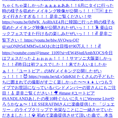
ちゃくちゃ楽しかったぁぁぁぁああ！！
6月にタイに行った
時の様子を収めたメイキング映像が公開っ！！！🇹🇭 また
タイ行きたすぎる！！！ 是非ご覧ください！🫶
https://youtu.be/0dWK_AoRhAE
4月に韓国に行った時の様子を
収めたメイキング映像が公開されたぜいっ！！！🕺 釜山ロ
ックフェスでまた行けるの楽しみだぜいっ！！！✌️ 是非ご
覧下さい！ https://youtu.be/blwAVQwu-QI?
si=sxQNPt5rEMM5wLbO
お次は目指せ90万人！！！✌️
https://youtube.com/@imase_1109?si=rEW4SjutIAmbXQCS
今日
はフェスだったよぉぉぉぉ！！！！サマソニ大阪楽しかっ
た！！✌️
昨日は初フェスでした！！来てた人いましたか
ぁ！！
「ユートピア」のMVメイキング公開したぜい
っ！！！！😈 https://youtu.be/siLy5dirKbI たくさんの子どもた
ちに囲まれての撮影がすごく楽しかった〜〜👦👧 いつもラ
イブでお世話になっているバンドメンバーの皆さんにもご注
目！🎸 是非ご覧ください！🎥 #imase #ユートピア
#SANDLAND
あしたの夜10時ぐらいに久々にWeverse Liveや
ろうかなぁ〜！
LE SSERAFIMさんに楽曲提供した 「ジュエ
リー」のライブクリップで 光栄なことにご一緒させていた
だきました！！💎 初めて楽曲提供させて頂いた曲で、本当