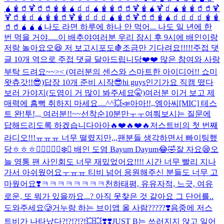
🧉🧋🥤🍹🥤🥤🧋🧋🧉🧃🧃🧉🧋🧋🥤🥤🍹🧋🧉🍹🧃🧉🧋🧋🥤🥤🍹
🍹🥤🧋🧃🧉🧋🧋🥤🍹🧋🧃🧃🧃🧉🧋🥤🍹🥤🥤🧋🧉🧃🧃🧃🧃🧋🧋
🥤🥤🧉🧉🧉
나도 라면 하루에 하나 안 먹어... 나도 일 년에 한
번 먹을 거야.....이 배추야
여러분 우리 잠시 후 9시에 배인이랑
저랑 놀아요오😆 저 보고시포도🍇조금만 기다려요!!!!!
주접 댓
글 10개 역으로 주접 댓글 달아드립니당❤️❤️ 많은 참여와 사랑
부탁 드려요~~>< (여러분의 센스와 스마트한 아이디어!! 쇼미
왓츄갓!!😎)
답장 10개 준비 시작😎
hi guys
인기가요 직캠 떴다
보러 가야지(도염이 거 많이 봐주세요🤫)
여러분 이거 보고 제
매력에 흠뻑 취하지 마세요....^^
💥📣아아!!,,엠아씨[MIC] 테스
트 완!투!,,, 여러분!!~~선착순10분만ㅜㅜ여쭤보시는 질문에
답해드리도록 하겠습니다아아🔥❤️🔥❤️🔥
저스트비의 첫 번째
라디오!!!ㅠㅠㅠ 너무 떨렸지만,,,팬분들 생각하면서 빠이팅했
당ㅎㅎㅎ❤️‍🔥❤️‍🔥
🐻‍❄️🐶 배인 도염 Bayum Dayum😂🤣
잘 자요😪
오
늘 영통 팬 사인회도 너무 재밌었어요!!!! 시간 너무 빨리 지나
가서 아쉬웠어요ㅜㅠㅠ 티비 넘어 응원해주신 분들도 너무 고
마웠어요❣️
ㅋㅋㅋㅋㅋㅋㅋㅋ
천하태평, 유유자적, 느긋, 여유
로운, 또 뭐가 있을까요...? 아직 못찾은 것 같아요 그 단어를..
도와주세요🥲
거누랑 하는 브이앱 올 사람?????❣️
음중에 저스
트비가 나타났다?!?!?!?!💥💥❣️❣️
JUST B는 쓰러지지 않고 일어