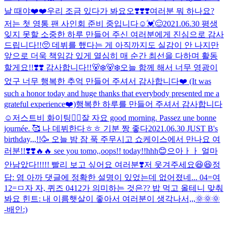
날 때야❤️❤️
우리 조금 있다가 봐요오❣️❣️❣️
여러분 뭐 하나요?
저는 첫 영통 팬 사인회 준비 중입니다
☺️
💓😌
2021.06.30 평생
잊지 못할 소중한 하루 만들어 주신 여러분에게 진심으로 감사
드립니다!!🥺 데뷔를 했다는 게 아직까지도 실감이 안 나지만
앞으로 더욱 책임감 있게 열심히 매 순간 최선을 다하며 활동
할게요!!❣️❣️️ 감사합니다!!🐻‍❄️🐻‍❄️
오늘 함께 해서 너무 영광이
었구 너무 행복한 추억 만들어 주셔서 감사합니다❤️ (It was
such a honor today and huge thanks that everybody presented me a
grateful experience❤️)
행복한 하루를 만들어 주셔서 감사합니다
☺️저스트비 화이팅❤️‍🔥
잘 자요 good morning. Passez une bonne
journée. 🥰 나 데뷔한다ㅎㅎ 기분 짱 좋다
2021.06.30 JUST B's
birthday,,,!!🥳 오늘 밤 잠 푹 주무시고 쇼케이스에서 만나요 여
러분!!❣️❣️🔥🔥 see you tomo,,oops!! today!!hhh😊
으아ㅏㅏ 얼마
안남았다!!!!! 빨리 보고 싶어요 여러분❣️
저 웃겨주세요😆😆
정
답: 염 아까 댓글에 정확한 설명이 있었는데 없어졌네... 04=여
12=ㅁ
자 자, 퀴즈 0412가 의미하는 것은?? 밥 먹고 올테니 맞춰
봐요 힌트: 내 이름
햇살이 좋아서 여러분이 생각나서,,,🌞🌞🌞
-배인:)