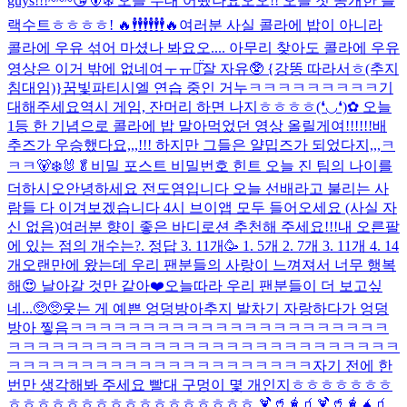
guys!!!~~~😘🐻‍❄️ 오늘 무대 어땠나요오오!! 오늘 첫 공개한 블
랙수트ㅎㅎㅎㅎ! 🔥🕴🕴🕴🕴🕴🕴🔥
여러분 사실 콜라에 밥이 아니라
콜라에 우유 섞어 마셨나 봐요오.... 아무리 찾아도 콜라에 우유
영상은 이거 밖에 없네여ㅜㅠㅠ̑̈
잘 자유🥸 {강똥 따라서ㅎ(추지
침대임)}
꿈빛파티시엘 연습 중인 거누ㅋㅋㅋㅋㅋㅋㅋㅋㅋ기
대해주세요
역시 게임, 잔머리 하면 나지ㅎㅎㅎㅎ(❛◡❛)✿ 오늘
1등 한 기념으로 콜라에 밥 말아먹었던 영상 올릴게여!!!!!!
배
추즈가 우승했다요,,,!!! 하지만 그들은 얄밉즈가 되었다지,,,ㅋ
ㅋㅋ🐻‍❄️🐰🥬
비밀 포스트 비밀번호 힌트 오늘 진 팀의 나이를
더하시오
안녕하세요 전도염입니다 오늘 선배라고 불리는 사
람들 다 이겨보겠습니다 4시 브이앱 모두 들어오세요 (사실 자
신 없음)
여러분 향이 좋은 바디로션 추천해 주세요!!!
내 오른팔
에 있는 점의 개수는?. 정답 3. 11개🥳 1. 5개 2. 7개 3. 11개 4. 14
개
오랜만에 왔는데 우리 팬분들의 사랑이 느껴져서 너무 행복
해😍 날아갈 것만 같아❤️
오늘따라 우리 팬분들이 더 보고싶
네...🥺🥺
웃는 게 예쁜 엉덩방아
추지 발차기 자랑하다가 엉덩
방아 찧음ㅋㅋㅋㅋㅋㅋㅋㅋㅋㅋㅋㅋㅋㅋㅋㅋㅋㅋㅋㅋㅋㅋ
ㅋㅋㅋㅋㅋㅋㅋㅋㅋㅋㅋㅋㅋㅋㅋㅋㅋㅋㅋㅋㅋㅋㅋㅋㅋㅋㅋ
ㅋㅋㅋㅋㅋㅋㅋㅋㅋㅋㅋㅋㅋㅋㅋㅋㅋㅋㅋㅋㅋ
자기 전에 한
번만 생각해봐 주세요 빨대 구멍이 몇 개인지ㅎㅎㅎㅎㅎㅎㅎ
ㅎㅎㅎㅎㅎㅎㅎㅎㅎㅎㅎㅎㅎㅎㅎㅎㅎ 🍹🥤🧋🧃🍹🥤🧋🧉🧃