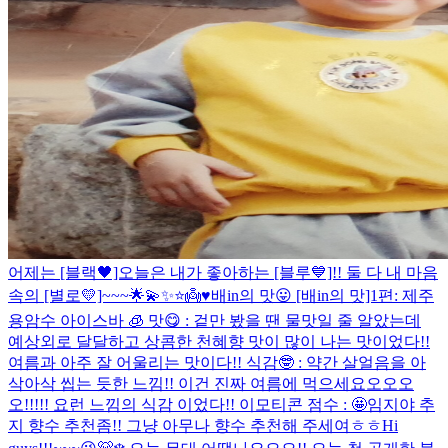
어제는 [블랙🖤]오늘은 내가 좋아하는 [블루💙]!! 둘 다 내 마음
속의 [별로💛]~~~🌟💫✨⭐️👼♥️
배in의 맛😛 [배in의 맛]1편: 제주
용암수 아이스바 🧊 맛😋 : 겉만 봤을 땐 물맛일 줄 알았는데
예상외로 달달하고 상콤한 천혜향 맛이 많이 나는 맛이었다!!
여름과 아주 잘 어울리는 맛이다!! 식감🤓 : 약간 살얼음을 아
삭아삭 씹는 듯한 느낌!! 이건 진짜 여름에 먹으세요오오오
오!!!!! 요런 느낌의 식감 이었다!! 이모티콘 점수 : 🤩
임지야 추
지 향수 추천좀!! 그냥 아무나 향수 추천해 주세여ㅎㅎ
Hi