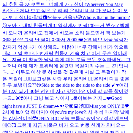
의 추천 곡 :어쿠루브 - 너에게 가고싶어 (Wherever You May
Be)
온:온제나 보고 싶은 우 리:리 온리비 비:비가 오나 눈이 오
나 보고 싶다아
찰칵📷오늘도 거울샷😜Who is that in the mirror?
🪞
오아ㅏ 대박 천둥번개!!! 영상에서 번쩍! 하는거 봤죠!? 밖에
비 오니까 온리비도 집에서 비오는 소리 들으면서 책 보는게
어때요??? 그럼 난 팔이 아파서 20000❤️
온리비!!! 서울 날씨가
갑자기 엄청나게 이상해요... 바람이 너무 강해서 비가 옆으로
내리고 몇 초마다 번개랑 천둥이 계속 치고 이게 무슨 일이래
요... 지금 이 황당한 날씨 속에 계신 분들 모두 조심하세요... 그
나저나 어제 제가 트위터에 올렸던 목걸이의 수는..... 2개입니
다.....! 아무도 예상 못 하셨을 것 같은데 사실 그 목걸이가 작
은 목걸이...
❤️‍🔥보고싶은 사람 우리 온리비❤️‍🔥
온리비 다들 좋은
하루 보냈어요??😊
Side to the side to the side to the side 🧨♥️
여러
분 12시 되기 30분 전인데 자고 있었나요 이제 막 잠들 참이었
나요...🥱❣️아니 그냥 보고 싶어서 ..물어보는 거지...❤️Good
night have a JUST B dream🛌💤
💜💟👾😈🙆‍♀️
Miss you ONLY B🖤
2시에 브이앱 해야지이이
you’re my love
역시 추석 마지막 날에
는 감자전이쥐😎
ONLY B!!! 오늘 보름달 봤어요? 정말 예쁘던
데🌕🥰 그런데 지금 서울은 비가 오고 번둥 천개가 치네요ㅜ
(창문 닫아요!!!) 가을이 진짜 오려나 봐요! 원래 이맘때쯤 비