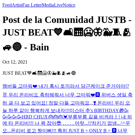
Feed
Artist
Fan Letter
Media
Live
Notice
Post de la Comunidad JUSTB -
JUST BEAT💙🛋🛗🥶🦋🐳🧵🫂
🚙🔵 - Bain
Oct 12, 2021
JUST BEAT💙🛋🛗🥶🦋🐳🧵🫂🚙🔵
멤버들 고마워❤️ 내가 혹시 토끼라서 당근케이크 준거야아!?
🐰 우리 온리비도 축하해줘서 너무 고마워❤️🅱️ 위버스 생일 축
하 글 다 보고 있어요! 정말 다들 고마워요,,,❣️ 온리비! 우리 오
늘 하루 같이 행복하게 보내자!!!
미스터 추's BIRTHDAY🎁
🥳
🥳🥳🥳🥳
HBD CHUJI 🎂🎂🎂💓
부릉부릉 길을 비켜라ㅏ! 내 뒤
에 타 온리비!!! 나 꽉 잡아😎 . . . . . 어랏...!?차키가 없넹...^^
우
오...온리비 로고 짱이뻐!!! 특히 JUST B + ONLY B = 🅱️ 너무