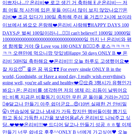
이쁘자나...!? 온리비❤️ 로고 생긴 거 축하해ㅐ🎉
온리비~~ 저
희 어릴 적 사진에 입은 옷들 어디서 많이 보지 않았나요??
온
리비❤️ 조금 있다가 100일 축하해 주러 올 거죠!? 2시에 브이라
이브에서 봐요오 온랑해❤️
온리비 사랑해❣️
HAPPY DAYS 100
DAYS🎉 벌써 100일이라니...❤️‍🔥I can't believe!! 1000일 10000일
1000000000000000000000000000000000일 까지 난 온리비와 평
생 함께할 거야 😘 Love you 100 ONLY B❤️‍🔥💯
추 로스ㅋㅋㅋㅋ
ㅋㅋ 오랜만에 먹으니깡 맛있넹
Happy 50 days ONLY B ❤️ 온
리비 50￼일 축하해요 ❤️
온리비!!! 오늘 하루도 고생했어요❤️
잘 자요😴 좋은 꿈 꿔요❣️❣️ For every single ONLY B in the
world, Goodnight, or Have a good day, I really wish everything's
going well, you're all safe and healthy❤️🙂
요즘 3행시가 유행인가
봐요:) 온: 온리비를 생각하면 저의 생체 리: 리듬이 날뛰어요
비: 비록 지금은 비활동기 이지만 우린 곧 돌아올 거라는거❤️‍🔥
🐻‍❄️
달고나 만들기 아주 쉽더군요...😍(10번 실패한 건 안비밀
🤫) 연습실에 달고나 냄새가 가득 찼지만 멤버들이랑 뽑기도
하고 동심 가득한 시간을 보냈어용👶🎶 온리비도 나눠주고 싶
당..❤️❤️❤️
온리비!!!❤️ 드디어 달고나 만들기 성공 ㅎㅎ헿 이제
만들기 너무 쉽네요 후훗^^
ONLY B 너에게 가고싶어🖤 오늘