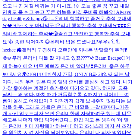
오고 나면 계절 바뀌는 거 아시죠..!☺️ 오늘 좋은 꿈 꾸고 내일
연휴도 푹 쉬고 높고 푸른 하늘을 반길 준비를 해봐요! Always
stay healthy & happy😘 I...
온리비 행복하고 즐거운 추석 보내세
요❤️ 맛난 것도 마니먹구!
온리비 행복한 추석 보내세요❣️❣️❣️
온
리비와 함께하는 추석❤️😘즐겁고 안전하고 행복한 추석 보내
요!👍 송편 먹어야지😋
온리비 밥은 드셨나요?
우우z 🦾🦾
heehee 👻
갤러리 구경하다 오랜만에 꺼내본 밤탈출의 추억❣️
🐻‍❄️ 우리 온리비 다들 잘 지내고 있쬬????🐻 Baam Escape🌕
어
제 하늘이에요 너무 예쁘죠 온리비 알라뷰❣️
온리비 좋은 하루
보내세요🌍
210914 데뷔한지 77일, ONLY B와 28일째 되는 날
이다. 나와 우리 팀은 다음 앨범 준비를 열심히 하고 있다. 내가
가장 좋아하는 계절인 초가을이 다가오고 있다. 하지만 요즘
날씨는 꽤 덥다. 마치 해가 거듭할수록 강해지고 길어지는 여
름이 올해도 어김없이 마지막까지 쉽게 보내주지 않겠다는 발
악을 하듯. 그래도 가을은 온다. 곧 바깥을 나갈 때마다...
미공
개 사진 업로드
피자 오면 온리비한테 자랑하려구 했는데 너무
배고픈 나머지 한입 먹어버렸다... 한입 먹고 든 생각이 '아 맞
다 온리비 한테 자랑해야 하는데!' 하고 조심스레 피자 한 조각
을 원위치 시켜 사진을 찍어보았다... 온리비 나 피자 먹었다요