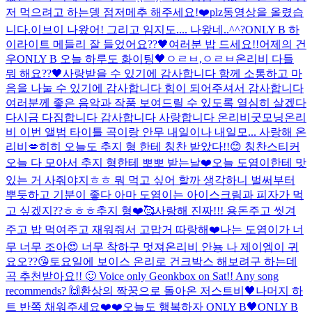
저 먹으려고 하는뎅 점저메추 해주세요!❤️plz
동영상을 올렸습
니다.
이브이 나왔어! 그리고 임지도.... 나왔네..^^?
ONLY B 하
이라이트 메들리 잘 들었어요??🖤
여러분 밥 드세요!!
어제의 건
우
ONLY B 오늘 하루도 화이팅🖤
ㅇㄹㅂ,ㅇㄹㅂ
온리비 다들
뭐 해요??🖤
사랑받을 수 있기에 감사합니다 함께 소통하고 마
음을 나눌 수 있기에 감사합니다 힘이 되어주셔서 감사합니다
여러분께 좋은 음악과 작품 보여드릴 수 있도록 열심히 살겠다
다시금 다짐합니다 감사합니다 사랑합니다 온리비
굿모닝
온리
비 이번 앨범 타이틀 곡이랑 안무 내일이나 내일모... 사랑해 온
리비💋
히히 오늘도 추지 형 한테 칭찬 받았다!!😊 칭찬스티커
오늘 다 모아서 추지 형한테 뽀뽀 받는날❤️
오늘 도염이한테 맛
있는 거 사줘야지ㅎㅎ 뭐 먹고 싶어 할까 생각하니 벌써부터
뿌듯하고 기분이 좋다 아마 도염이는 아이스크림과 피자가 먹
고 싶겠지??ㅎㅎㅎ
추지 형❤️🥰사랑해 진짜!!! 용돈주고 씻겨
주고 밥 먹여주고 재워줘서 고맙거 따랑해❤️
나는 도염이가 너
무 너무 조아😍 너무 착하구 멋져
온리비 안뇽 나 제이엠이 귀
요오??😘
토요일에 보이스 온리로 건크박스 해보려구 하는데
곡 추천받아요!! 🙂 Voice only Geonkbox on Sat!! Any song
recommends? 🙌
환상의 짝꿍으로 돌아온 저스트비🖤
나머지 하
트 반쪽 채워주세요❤️❤️
오늘도 행복하자 ONLY B🖤
ONLY B