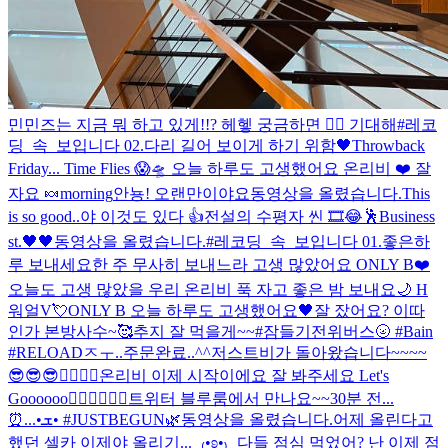
민민즈는 지금 뭐 하고 있게!!? 헤헿 궁금하면 ✌🏻 기대해
#레코
딩_속_보입니다 02.
다리 길어 보이게 하기 위함🖤
Throwback
Friday... Time Flies 😱🛸 오늘 하루도 고생했어요 온리비 ❤️ 잘
자요 🍬
morning
안뇽! 오랜만이야요
동영상을 올렸습니다.
This
is so good..
야 이것도 있다 👍
전설의 수평자 씬 🎞😂
🕺
Business
st.
🖤🖤
동영상을 올렸습니다.
#레코딩_속_보입니다 01.
좋은하
루 보내세요
한 주 무사히 보내느라 고생 많았어요 ONLY B❤️
오늘도 고생 많았을 우리 온리비 푹 자고 좋은 밤 보내요🌙 H
워얼V💘
ONLY B 오늘 하루도 고생했어요🖤
잘 잤어요? 이따
인가 본방사수~🥰
추지 잘 먹을게~~
#잠들기전위버스🌝 #Bain
#RELOAD
ㅈㅜ..주문완료..^^
저스트비가 돌아왔습니다~~~~
😎😎😎❤️‍🔥❤️‍🔥
온리비 이제 시작이에요 잘 봐주세요 Let's
Goooooo❤️‍🔥❤️‍🔥❤️‍🔥
트위터 블루룸에서 만나요~~
30분 전...
⏰...•ܫ• #JUSTBEGUN🌿
동영상을 올렸습니다.
어제 올린다고
했던 셀카 이제야 올리기... ˎ₍•ʚ•₎ˏ 다들 점심 먹었어? 난 이제 점