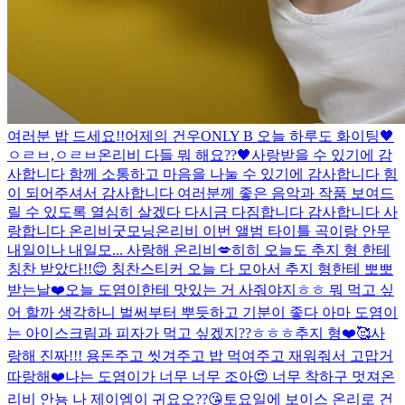
여러분 밥 드세요!!
어제의 건우
ONLY B 오늘 하루도 화이팅🖤
ㅇㄹㅂ,ㅇㄹㅂ
온리비 다들 뭐 해요??🖤
사랑받을 수 있기에 감
사합니다 함께 소통하고 마음을 나눌 수 있기에 감사합니다 힘
이 되어주셔서 감사합니다 여러분께 좋은 음악과 작품 보여드
릴 수 있도록 열심히 살겠다 다시금 다짐합니다 감사합니다 사
랑합니다 온리비
굿모닝
온리비 이번 앨범 타이틀 곡이랑 안무
내일이나 내일모... 사랑해 온리비💋
히히 오늘도 추지 형 한테
칭찬 받았다!!😊 칭찬스티커 오늘 다 모아서 추지 형한테 뽀뽀
받는날❤️
오늘 도염이한테 맛있는 거 사줘야지ㅎㅎ 뭐 먹고 싶
어 할까 생각하니 벌써부터 뿌듯하고 기분이 좋다 아마 도염이
는 아이스크림과 피자가 먹고 싶겠지??ㅎㅎㅎ
추지 형❤️🥰사
랑해 진짜!!! 용돈주고 씻겨주고 밥 먹여주고 재워줘서 고맙거
따랑해❤️
나는 도염이가 너무 너무 조아😍 너무 착하구 멋져
온
리비 안뇽 나 제이엠이 귀요오??😘
토요일에 보이스 온리로 건