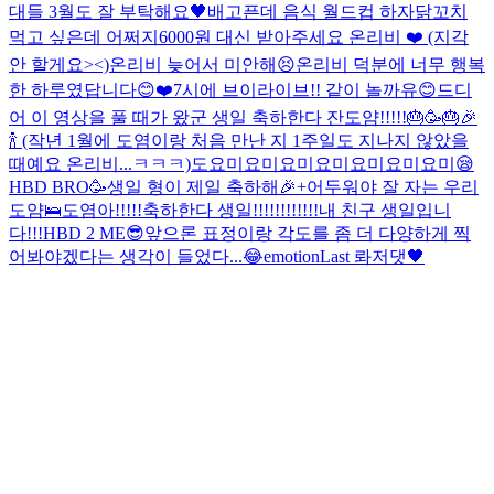
대들 3월도 잘 부탁해요🖤
배고픈데 음식 월드컵 하자
닭꼬치
먹고 싶은데 어쩌지
6000원 대신 받아주세요 온리비 ❤️ (지각
안 할게요><)
온리비 늦어서 미안해😣
온리비 덕분에 너무 행복
한 하루였답니다😊❤️
7시에 브이라이브!! 같이 놀까유😊
드디
어 이 영상을 풀 때가 왔군 생일 축하한다 잔도얌!!!!!🎂🥳🎂🎉
🍾 (작년 1월에 도염이랑 처음 만난 지 1주일도 지나지 않았을
때예요 온리비...ㅋㅋㅋ)
도요미요미요미요미요미요미요미😪
HBD BRO🥳생일 형이 제일 축하해🎉+어두워야 잘 자는 우리
도얌🛌
도염아!!!!!축하한다 생일!!!!!!!!!!!!내 친구 생일입니
다!!!
HBD 2 ME😎
앞으론 표정이랑 각도를 좀 더 다양하게 찍
어봐야겠다는 생각이 들었다...😂
emotion
Last 롸저댓🖤