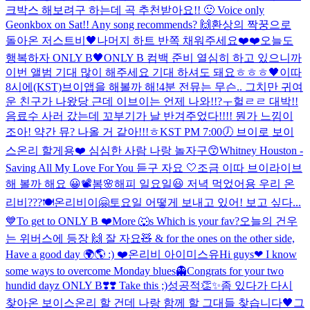
크박스 해보려구 하는데 곡 추천받아요!! 🙂 Voice only
Geonkbox on Sat!! Any song recommends? 🙌
환상의 짝꿍으로
돌아온 저스트비🖤
나머지 하트 반쪽 채워주세요❤️❤️
오늘도
행복하자 ONLY B🖤
ONLY B 컴백 준비 열심히 하고 있으니까
이번 앨범 기대 많이 해주세요 기대 하셔도 돼요ㅎㅎㅎ🖤
이따
8시에(KST)브이앱을 해볼까 해!
4분 전
뮤는 무슨.. 그치만 귀여
운 친구가 나왔당 근데 이브이는 언제 나와!!?ㅜ
헐ㄹㄹ 대박!!
음료수 사러 갔는데 꼬부기가 날 반겨주었다!!!! 뭔가 느낌이
조아! 약간 뮤? 나올 거 같아!!!ㅎ
KST PM 7:00🕖 브이로 보이
스온리 할게용❤️ 심심한 사람 나랑 놀자구😙
Whitney Houston -
Saving All My Love For You 듣구 자요 🤍
조금 이따 브이라이브
해 볼까 해요 😀📽
봄🌸
해피 일요일😃 저녁 먹었어용 우리 온
리비???🍽
온리비이🤗토요일 어떻게 보내고 있어! 보고 싶다...
💙
To get to ONLY B ❤️
More 🐺s Which is your fav?
오늘의 건우
는 위버스에 등장 🙌 잘 자요🧸 & for the ones on the other side,
Have a good day 🌍🌎 :) ❤️
온리비 아이미스유
Hi guys❤ I know
some ways to overcome Monday blues👻
Congrats for your two
hundid dayz ONLY B❣️❣️ Take this ;)
성공적👏✨
좀 있다가 다시
찾아온 보이스온리 할 건데 나랑 함께 할 그대들 찾습니다🖤
그