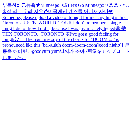
부들한🤲🥰
뉴욕🖤
Minneapolis☮️
Let’s Go Minneapolis😎😎
NYC
☮️
잘 먹네 우리 시우💭
미국에선 렌즈를 어디서 사나
❤
Someone, please upload a video of tonight for me. anything is fine.
#toronto #JUSTB_WORLD_TOUR I don’t remember a single
thing I did or how I did it, because I was just insanely hyped😂😂
THX TORONTO...
TORONTO ☮️
I’ve got a good feeling for
tonight🇨🇦
The main melody of the chorus for ‘DOOM x3’ is
pronounced like this [bal-guluh doom-doom-doom]
good night
아 운
동을 해버렸다
good
yum-yum
날씨가 조아~
画像をアップロード
しました。