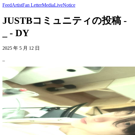
Feed
Artist
Fan Letter
Media
Live
Notice
JUSTBコミュニティの投稿 -
_ - DY
2025 年 5 月 12 日
_