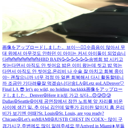
画像をアップロードしました。
브이~~✌🏻
수줍음이 많아서 무
대 위에서 아무것도 안하던 이 아이는 커서 아이돌이 되었습니
다
🎂🎂🎂🎂🎂🎂🎂
HBD BAIN🥳🥳🥳🥳🥳🥳
송병희 밥 시키고
씻는다면서 아직도 안 씻어요 밥은 이미 왔는데 씻고 밥 먹는
다면서 아직도 안 씻어요.
온리비 나 수술 잘 마치고 회복 중이
야~ 괜찮으니까 너무 걱정 마 얼른 회복해서 다시 활동할테니
까 조금만 기다려😁
잘 먹겠습니다!🌼
LA☮️
Letz go
LA
Denver🤍
Final LA 😎 let’s go wild, no holding backkkk
画像をアップロー
ドしました。
Denver☮️
Here it is
또 가고 싶다...🙃🥲🙃🥲
Dallas☮️
Seattle☮️
어제 공연장에서 잠깐 노트북 앞 자리를 비운
사이에 생긴 일. 추 아님 김인데 말투가 김이란 말이지 흠 온리
비가 보기엔 어때?
St. Louis☮️
St. Louis, are you ready?
Chicago☮️
Let’s go
MIAMI☮️
JUSTB CHEST IN COEX~ 많이 구
경가시구 주변에도 많이 알려주세요 🫶
Arrived in Miami✈️
부들