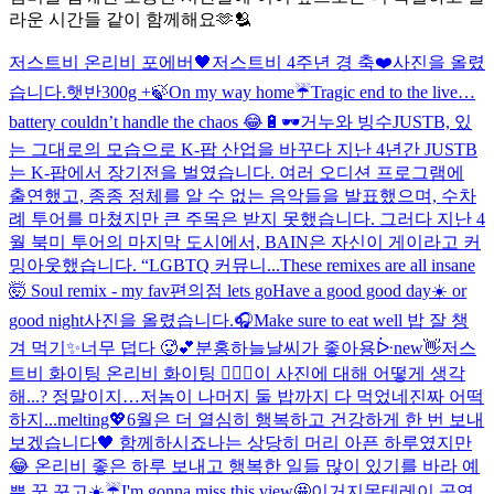
라운 시간들 같이 함께해요🫶🫂
저스트비 온리비 포에버🖤
저스트비 4주년 경 축❤️
사진을 올렸
습니다.
햇반300g +
🍃
On my way home☔️
Tragic end to the live…
battery couldn’t handle the chaos 😂🔋
🕶
거누와 빙수
JUSTB, 있
는 그대로의 모습으로 K-팝 산업을 바꾸다 지난 4년간 JUSTB
는 K-팝에서 장기전을 벌였습니다. 여러 오디션 프로그램에
출연했고, 종종 정체를 알 수 없는 음악들을 발표했으며, 수차
례 투어를 마쳤지만 큰 주목은 받지 못했습니다. 그러다 지난 4
월 북미 투어의 마지막 도시에서, BAIN은 자신이 게이라고 커
밍아웃했습니다. “LGBTQ 커뮤니...
These remixes are all insane
🤯 Soul remix - my fav
편의점 lets go
Have a good good day☀️ or
good night
사진을 올렸습니다.
🎧
Make sure to eat well 밥 잘 챙
겨 먹기✨
너무 덥다 🥵
💕분홍하늘
날씨가 좋아용ᐕ
new
👋
저스
트비 화이팅 온리비 화이팅 ❤️‍🔥🖤
이 사진에 대해 어떻게 생각
해...? 정말이지…
저놈이 나머지 둘 밥까지 다 먹었네
진짜 어떡
하지...melting💖
6월은 더 열심히 행복하고 건강하게 한 번 보내
보겠습니다🖤 함께하시죠
나는 상당히 머리 아픈 하루였지만
😂 온리비 좋은 하루 보내고 행복한 일들 많이 있기를 바라 예
쁜 꿈 꾸고
☀️☔️
I'm gonna miss this view🤩
이거지
몬테레이 공연