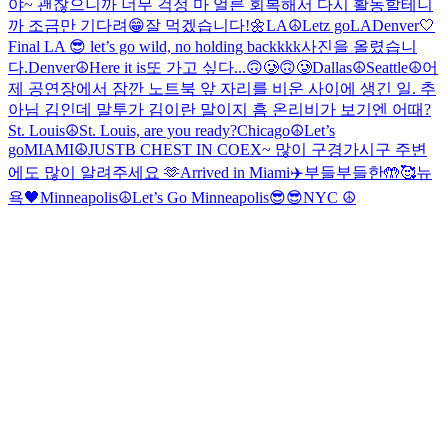
야~ 괜찮으니까 너무 걱정 마 얼른 회복해서 다시 활동할테니
까 조금만 기다려😁
잘 먹겠습니다!🌼
LA☮️
Letz go
LA
Denver🤍
Final LA 😎 let’s go wild, no holding backkkk
사진을 올렸습니
다.
Denver☮️
Here it is
또 가고 싶다...🙃🥲🙃🥲
Dallas☮️
Seattle☮️
어
제 공연장에서 잠깐 노트북 앞 자리를 비운 사이에 생긴 일. 추
아님 김인데 말투가 김이란 말이지 흠 온리비가 보기엔 어때?
St. Louis☮️
St. Louis, are you ready?
Chicago☮️
Let’s
go
MIAMI☮️
JUSTB CHEST IN COEX~ 많이 구경가시구 주변
에도 많이 알려주세요 🫶
Arrived in Miami✈️
부들부들한🤲🥰
뉴
욕🖤
Minneapolis☮️
Let’s Go Minneapolis😎😎
NYC ☮️