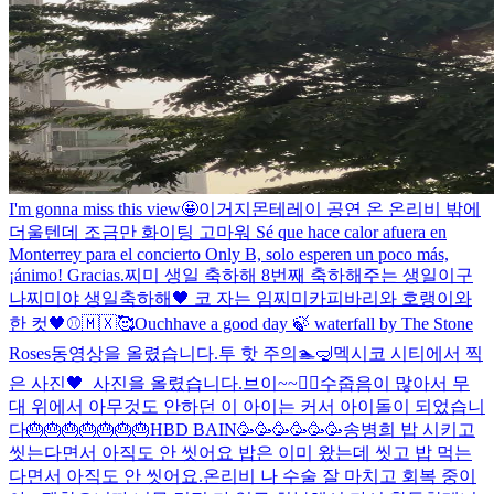
I'm gonna miss this view🤩
이거지
몬테레이 공연 온 온리비 밖에
더울텐데 조금만 화이팅 고마워 Sé que hace calor afuera en
Monterrey para el concierto Only B, solo esperen un poco más,
¡ánimo! Gracias.
찌미 생일 축하해 8번째 축하해주는 생일이구
나
찌미야 생일축하해🖤 코 자는 임찌미
카피바리와 호랭이와
한 컷🖤
⚾🇲🇽🥰
Ouch
have a good day 🍃 waterfall by The Stone
Roses
동영상을 올렸습니다.
투 핫 주의🏊🤿
멕시코 시티에서 찍
은 사진🖤
_
사진을 올렸습니다.
브이~~✌🏻
수줍음이 많아서 무
대 위에서 아무것도 안하던 이 아이는 커서 아이돌이 되었습니
다
🎂🎂🎂🎂🎂🎂🎂
HBD BAIN🥳🥳🥳🥳🥳🥳
송병희 밥 시키고
씻는다면서 아직도 안 씻어요 밥은 이미 왔는데 씻고 밥 먹는
다면서 아직도 안 씻어요.
온리비 나 수술 잘 마치고 회복 중이