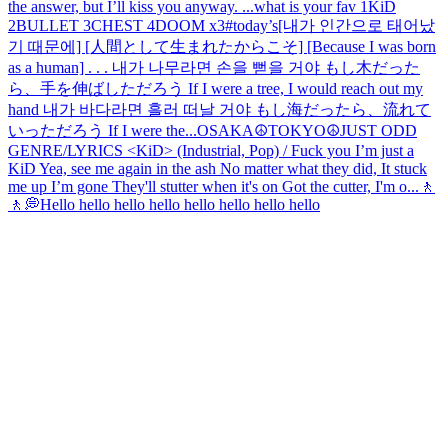
the answer, but I’ll kiss you anyway. ...
what is your fav 1KiD
2BULLET 3CHEST 4DOOM x3
#today’s
[내가 인간으로 태어났
기 때문에] [人間として生まれたからこそ] [Because I was born
as a human] . . . 내가 나무라면 손을 뻗을 거야 もし木だった
ら、手を伸ばしただろう If I were a tree, I would reach out my
hand 내가 바다라면 흘러 떠날 거야 もし海だったら、流れて
いっただろう If I were the...
OSAKA☮️
TOKYO☮️
JUST ODD
GENRE/LYRICS <KiD> (Industrial, Pop) / Fuck you I’m just a
KiD Yea, see me again in the ash No matter what they did, It stuck
me up I’m gone They'll stutter when it's on Got the cutter, I'm o...
🚶
🚶💭
Hello hello hello hello hello hello hello hello