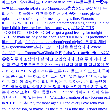
에도 많이 알려주세요 🫶
Arrived in Miami✈️
부들부들한🤲🥰
뉴
욕🖤
Minneapolis☮️
Let’s Go Minneapolis😎😎
NYC ☮️
잘 먹네 우
리 시우💭
미국에선 렌즈를 어디서 사나
❤
Someone, please
upload a video of tonight for me. anything is fine. #toronto
#JUSTB_WORLD_TOUR I don’t remember a single thing I did or
how I did it, because I was just insanely hyped😂😂 THX
TORONTO...
TORONTO ☮️
I’ve got a good feeling for tonight
🇨🇦
The main melody of the chorus for ‘DOOM x3’ is pronounced
like this [bal-guluh doom-doom-doom]
good night
아 운동을 해버
렸다
good
yum-yum
날씨가 조아~
사진을 올렸습니다.
Where
should I go in Toronto?😁
Glinda & Elphaba
🇨🇦 😎
👁️. .👁️ ㅡ
😁😁
😁😁💛
투어 조심해서 잘 하고 오겠습니다 남은 투어 기대 많
이 해 주세요🖤
토론토 가자~~~~✈️
캐나다 미국 잘 다녀올게 온
리비 긴 여정이 되겠지?! 다른 모든 나라들도 지역도 또 한국에
서도 콘서트 너무 하고 싶어 그런 날이 얼른 올거야 아까 x 올
린 것 때문에 속상한 온리비도 많은 것 같아서… 우리 공연에
오면 행복할테니 함께하자는 말을 유머스럽게 표현하고 싶었
는데 전달 표현이 좋지 못했나봐ㅏ 속상하게해서 미안해 일본
캐나다 미국에 있는 온리비 말고...
Explanation of my Korean part
in ‘CHEST‘ [⚠️Only for those aged 19 and over] Love with you
could be poison, or maybe it’s the cure it’s a fine line. I don’t know