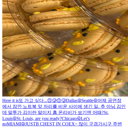
Here it is
또 가고 싶다...🙃🥲🙃🥲
Dallas☮️
Seattle☮️
어제 공연장
에서 잠깐 노트북 앞 자리를 비운 사이에 생긴 일. 추 아님 김인
데 말투가 김이란 말이지 흠 온리비가 보기엔 어때?
St.
Louis☮️
St. Louis, are you ready?
Chicago☮️
Let’s
go
MIAMI☮️
JUSTB CHEST IN COEX~ 많이 구경가시구 주변