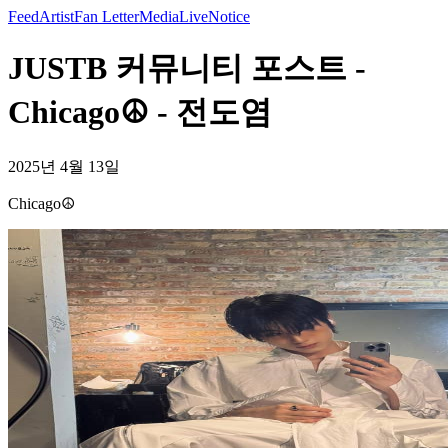
Feed
Artist
Fan Letter
Media
Live
Notice
JUSTB 커뮤니티 포스트 -
Chicago☮️ - 전도염
2025년 4월 13일
Chicago☮️