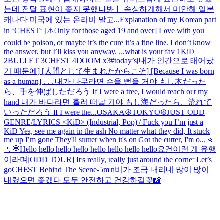
는데 전달 표현이 좋지 못했나봐ㅏ 속상하게해서 미안해 일본
캐나다 미국에 있는 온리비 말고...
Explanation of my Korean part
in ‘CHEST‘ [⚠️Only for those aged 19 and over] Love with you
could be poison, or maybe it’s the cure it’s a fine line. I don’t know
the answer, but I’ll kiss you anyway. ...
what is your fav 1KiD
2BULLET 3CHEST 4DOOM x3
#today’s
[내가 인간으로 태어났
기 때문에] [人間として生まれたからこそ] [Because I was born
as a human] . . . 내가 나무라면 손을 뻗을 거야 もし木だった
ら、手を伸ばしただろう If I were a tree, I would reach out my
hand 내가 바다라면 흘러 떠날 거야 もし海だったら、流れて
いっただろう If I were the...
OSAKA☮️
TOKYO☮️
JUST ODD
GENRE/LYRICS <KiD> (Industrial, Pop) / Fuck you I’m just a
KiD Yea, see me again in the ash No matter what they did, It stuck
me up I’m gone They'll stutter when it's on Got the cutter, I'm o...
🚶
🚶💭
Hello hello hello hello hello hello hello hello
요건
이런 게 유행
이라며
[ODD TOUR] It’s really, really just around the corner Let’s
go
CHEST Behind The Scene
-5min
비가 조금 내리네 많이 많이
내렸으면 좋겠다 모두 안전하고 건강하길
꽃📸