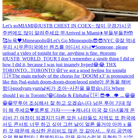
Let’s go
MIAMI☮️
JUSTB CHEST IN COEX~ 많이 구경가시구
주변에도 많이 알려주세요 🫶
Arrived in Miami✈️
부들부들한🤲
🥰
뉴욕🖤
Minneapolis☮️
Let’s Go Minneapolis😎😎
NYC ☮️
잘 먹네
우리 시우💭
미국에선 렌즈를 어디서 사나
❤
Someone, please
upload a video of tonight for me. anything is fine. #toronto
#JUSTB_WORLD_TOUR I don’t remember a single thing I did or
how I did it, because I was just insanely hyped😂😂 THX
TORONTO...
TORONTO ☮️
I’ve got a good feeling for tonight
🇨🇦
The main melody of the chorus for ‘DOOM x3’ is pronounced
like this [bal-guluh doom-doom-doom]
good night
아 운동을 해버
렸다
good
yum-yum
날씨가 조아~
사진을 올렸습니다.
Where
should I go in Toronto?😁
Glinda & Elphaba
🇨🇦 😎
👁️. .👁️ ㅡ
😁😁
😁😁💛
투어 조심해서 잘 하고 오겠습니다 남은 투어 기대 많
이 해 주세요🖤
토론토 가자~~~~✈️
캐나다 미국 잘 다녀올게 온
리비 긴 여정이 되겠지?! 다른 모든 나라들도 지역도 또 한국에
서도 콘서트 너무 하고 싶어 그런 날이 얼른 올거야 아까 x 올
린 것 때문에 속상한 온리비도 많은 것 같아서… 우리 공연에
오면 행복할테니 함께하자는 말을 유머스럽게 표현하고 싶었