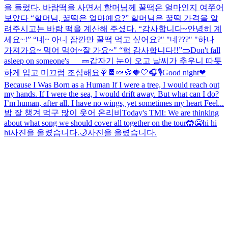
을 들렀다. 바람떡을 사면서 할머님께 꿀떡은 얼마인지 여쭈어
보았다 “할머님, 꿀떡은 얼마예요?” 할머님은 꿀떡 가격을 알
려주시고는 바람 떡을 계산해 주셨다. “감사합니다~안녕히 계
세요~!” “네~ 아니 잠깐만 꿀떡 먹고 싶어요?" "네???" "하나
가져가요~ 먹어 먹어~잘 가요~" “헉 감사합니다!!”
🥒Don't fall
asleep on someone's___🥒
갑자기 눈이 오고 날씨가 추우니 따듯
하게 입고 미끄럼 조심해요
🍭🍫🍬🍪
🍓🤍
🎧🎙️
Good night❤
Because I Was Born as a Human If I were a tree, I would reach out
my hands. If I were the sea, I would drift away. But what can I do?
I’m human, after all. I have no wings, yet sometimes my heart Feel...
밥 잘 챙겨 먹구 많이 웃어 온리비
Today's TMI: We are thinking
about what song we should cover all together on the tour🤲
🥶hi hi
hi
사진을 올렸습니다.
🌙
사진을 올렸습니다.