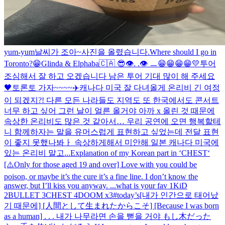
yum-yum
날씨가 조아~
사진을 올렸습니다.
Where should I go in
Toronto?😁
Glinda & Elphaba
🇨🇦 😎
👁️. .👁️ ㅡ
😁😁😁😁💛
투어
조심해서 잘 하고 오겠습니다 남은 투어 기대 많이 해 주세요
🖤
토론토 가자~~~~✈️
캐나다 미국 잘 다녀올게 온리비 긴 여정
이 되겠지?! 다른 모든 나라들도 지역도 또 한국에서도 콘서트
너무 하고 싶어 그런 날이 얼른 올거야 아까 x 올린 것 때문에
속상한 온리비도 많은 것 같아서… 우리 공연에 오면 행복할테
니 함께하자는 말을 유머스럽게 표현하고 싶었는데 전달 표현
이 좋지 못했나봐ㅏ 속상하게해서 미안해 일본 캐나다 미국에
있는 온리비 말고...
Explanation of my Korean part in ‘CHEST‘
[⚠️Only for those aged 19 and over] Love with you could be
poison, or maybe it’s the cure it’s a fine line. I don’t know the
answer, but I’ll kiss you anyway. ...
what is your fav 1KiD
2BULLET 3CHEST 4DOOM x3
#today’s
[내가 인간으로 태어났
기 때문에] [人間として生まれたからこそ] [Because I was born
as a human] . . . 내가 나무라면 손을 뻗을 거야 もし木だった