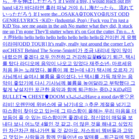
ら、手を伸ばしただろう If I were a tree, I would reach out my
hand 내가 바다라면 흘러 떠날 거야 もし海だったら、流れて
いっただろう If I were the...
OSAKA☮️
TOKYO☮️
JUST ODD
GENRE/LYRICS <KiD> (Industrial, Pop) / Fuck you I’m just a
KiD Yea, see me again in the ash No matter what they did, It stuck
me up I’m gone They'll stutter when it's on Got the cutter, I'm o...
🚶
🚶💭
Hello hello hello hello hello hello hello hello
요건
이런 게 유행
이라며
[ODD TOUR] It’s really, really just around the corner Let’s
go
CHEST Behind The Scene
-5min
비가 조금 내리네 많이 많이
내렸으면 좋겠다 모두 안전하고 건강하길
꽃📸
일기 퇴근. 택시
를 탔다 라디오에 음악이 나오고 있었다 재주소년- 마르세유
처음 듣는 노래였다. 볼륨이 꽤 컸는데 내가 택시에 오르자 기
사님께서 슬며시 볼륨을 줄이셨다. 난 택시를 가득 채우는 음
악이 좋았기에 다시 기사님께 볼륨을 높여달라고 부탁했다 그
렇게 낯설지만 포근한 음악과 함께 퇴근하는 중
D-2 KiD👶🏻
BULLET🔫 CHEST🫀DOOM x3🦶🦶🦶
Have a good day🌸🤍
온
리비! 오랜만에 위버스에 글 남기네요 :) 추운 계절을 넘기고
따스함이 찾아오고 있는데 그 따스함이 올해는 우리 마음을 더
보듬어 줄 수 있는 따스함이면 좋겠네요. 정신없이 매일을 보
내다 보니 어느덧 4월인 것 같고, 더 많은 것을 해내고 싶었지
만 차근차근 해나가면 될 것 같아요. 저스트비 멤버들과 고맙
고 멋있는 사람들과 함께 만들어낸 ep 발매를 ...
퇴근길에 떡집