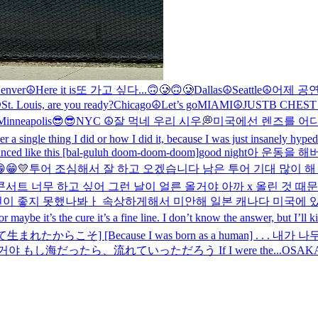
enver☮️
Here it is
또 가고 싶다...🙃🥲🙃🥲
Dallas☮️
Seattle☮️
어제 공연
️
St. Louis, are you ready?
Chicago☮️
Let’s go
MIAMI☮️
JUSTB CHE
 Minneapolis😎😎
NYC ☮️
잘 먹네 우리 시우💭
미국에선 렌즈를 어
 single thing I did or how I did it, because I was just insanely
nced like this [bal-guluh doom-doom-doom]
good night
아 운동을 해
😁💛
투어 조심해서 잘 하고 오겠습니다 남은 투어 기대 많이 해
콘서트 너무 하고 싶어 그런 날이 얼른 올거야 아까 x 올린 것 
 좋지 못했나봐ㅏ 속상하게해서 미안해 일본 캐나다 미국에 있는
aybe it’s the cure it’s a fine line. I don’t know the answer, but I’ll k
たからこそ] [Because I was born as a human] . 
 흘러 떠날 거야 もし海だったら、流れていっただろう If I were the...
OSAKA