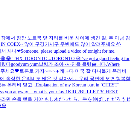
장에서 잠깐 노트북 앞 자리를 비운 사이에 생긴 일. 추 아님 김
ST IN COEX~ 많이 구경가시구 주변에도 많이 알려주세요 🫶
디서 사나
❤
Someone, please upload a video of tonight for me.
 hyped😂😂 THX TORONTO...
TORONTO ☮️
I’ve got a good feeling for
버렸다
good
yum-yum
날씨가 조아~
사진을 올렸습니다.
Where
 주세요🖤
토론토 가자~~~~✈️
캐나다 미국 잘 다녀올게 온리비
때문에 속상한 온리비도 많은 것 같아서… 우리 공연에 오면 행복할
 온리비 말고...
Explanation of my Korean part in ‘CHEST‘
iss you anyway. ...
what is your fav 1KiD 2BULLET 3CHEST
. . 내가 나무라면 손을 뻗을 거야 もし木だったら、手を伸ばしただろう If
☮️