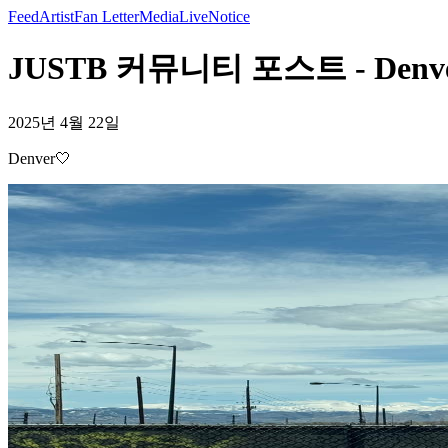
Feed
Artist
Fan Letter
Media
Live
Notice
JUSTB 커뮤니티 포스트 - Denve
2025년 4월 22일
Denver🤍