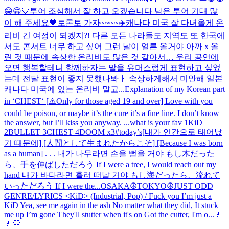
😁😁💛
투어 조심해서 잘 하고 오겠습니다 남은 투어 기대 많
이 해 주세요🖤
토론토 가자~~~~✈️
캐나다 미국 잘 다녀올게 온
리비 긴 여정이 되겠지?! 다른 모든 나라들도 지역도 또 한국에
서도 콘서트 너무 하고 싶어 그런 날이 얼른 올거야 아까 x 올
린 것 때문에 속상한 온리비도 많은 것 같아서… 우리 공연에
오면 행복할테니 함께하자는 말을 유머스럽게 표현하고 싶었
는데 전달 표현이 좋지 못했나봐ㅏ 속상하게해서 미안해 일본
캐나다 미국에 있는 온리비 말고...
Explanation of my Korean part
in ‘CHEST‘ [⚠️Only for those aged 19 and over] Love with you
could be poison, or maybe it’s the cure it’s a fine line. I don’t know
the answer, but I’ll kiss you anyway. ...
what is your fav 1KiD
2BULLET 3CHEST 4DOOM x3
#today’s
[내가 인간으로 태어났
기 때문에] [人間として生まれたからこそ] [Because I was born
as a human] . . . 내가 나무라면 손을 뻗을 거야 もし木だった
ら、手を伸ばしただろう If I were a tree, I would reach out my
hand 내가 바다라면 흘러 떠날 거야 もし海だったら、流れて
いっただろう If I were the...
OSAKA☮️
TOKYO☮️
JUST ODD
GENRE/LYRICS <KiD> (Industrial, Pop) / Fuck you I’m just a
KiD Yea, see me again in the ash No matter what they did, It stuck
me up I’m gone They'll stutter when it's on Got the cutter, I'm o...
🚶
🚶💭