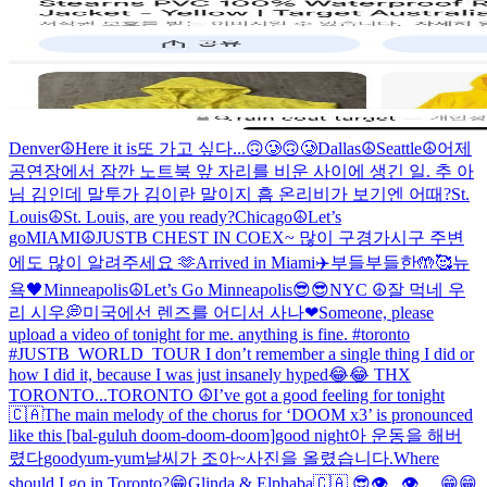
Denver☮️
Here it is
또 가고 싶다...🙃🥲🙃🥲
Dallas☮️
Seattle☮️
어제
공연장에서 잠깐 노트북 앞 자리를 비운 사이에 생긴 일. 추 아
님 김인데 말투가 김이란 말이지 흠 온리비가 보기엔 어때?
St.
Louis☮️
St. Louis, are you ready?
Chicago☮️
Let’s
go
MIAMI☮️
JUSTB CHEST IN COEX~ 많이 구경가시구 주변
에도 많이 알려주세요 🫶
Arrived in Miami✈️
부들부들한🤲🥰
뉴
욕🖤
Minneapolis☮️
Let’s Go Minneapolis😎😎
NYC ☮️
잘 먹네 우
리 시우💭
미국에선 렌즈를 어디서 사나
❤
Someone, please
upload a video of tonight for me. anything is fine. #toronto
#JUSTB_WORLD_TOUR I don’t remember a single thing I did or
how I did it, because I was just insanely hyped😂😂 THX
TORONTO...
TORONTO ☮️
I’ve got a good feeling for tonight
🇨🇦
The main melody of the chorus for ‘DOOM x3’ is pronounced
like this [bal-guluh doom-doom-doom]
good night
아 운동을 해버
렸다
good
yum-yum
날씨가 조아~
사진을 올렸습니다.
Where
should I go in Toronto?😁
Glinda & Elphaba
🇨🇦 😎
👁️. .👁️ ㅡ
😁😁