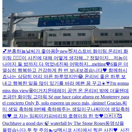
💕분홍하늘
날씨가 좋아용ᐕ
new
👋
저스트비 화이팅 온리비 화
이팅 ❤️‍🔥🖤
이 사진에 대해 어떻게 생각해...? 정말이지…
저놈이
나머지 둘 밥까지 다 먹었네
진짜 어떡하지...melting💖
6월은 더
열심히 행복하고 건강하게 한 번 보내보겠습니다🖤 함께하시
죠
나는 상당히 머리 아픈 하루였지만😂 온리비 좋은 하루 보
내고 행복한 일들 많이 있기를 바라 예쁜 꿈 꾸고
☀️☔️
I'm gonna
miss this view🤩
이거지
몬테레이 공연 온 온리비 밖에 더울텐데
조금만 화이팅 고마워 Sé que hace calor afuera en Monterrey para
el concierto Only B, solo esperen un poco más, ¡ánimo! Gracias.
찌
미 생일 축하해 8번째 축하해주는 생일이구나
찌미야 생일축하
해🖤 코 자는 임찌미
카피바리와 호랭이와 한 컷🖤
⚾🇲🇽🥰
Ouch
have a good day 🍃 waterfall by The Stone Roses
동영상을
올렸습니다.
투 핫 주의🏊🤿
멕시코 시티에서 찍은 사진🖤
_
사진