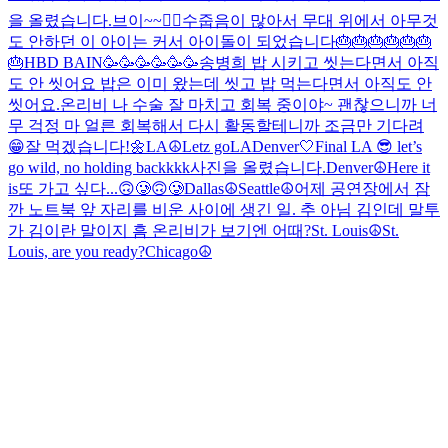
을 올렸습니다.
브이~~✌🏻
수줍음이 많아서 무대 위에서 아무것
도 안하던 이 아이는 커서 아이돌이 되었습니다
🎂🎂🎂🎂🎂🎂
🎂
HBD BAIN🥳🥳🥳🥳🥳🥳
송병희 밥 시키고 씻는다면서 아직
도 안 씻어요 밥은 이미 왔는데 씻고 밥 먹는다면서 아직도 안
씻어요.
온리비 나 수술 잘 마치고 회복 중이야~ 괜찮으니까 너
무 걱정 마 얼른 회복해서 다시 활동할테니까 조금만 기다려
😁
잘 먹겠습니다!🌼
LA☮️
Letz go
LA
Denver🤍
Final LA 😎 let’s
go wild, no holding backkkk
사진을 올렸습니다.
Denver☮️
Here it
is
또 가고 싶다...🙃🥲🙃🥲
Dallas☮️
Seattle☮️
어제 공연장에서 잠
깐 노트북 앞 자리를 비운 사이에 생긴 일. 추 아님 김인데 말투
가 김이란 말이지 흠 온리비가 보기엔 어때?
St. Louis☮️
St.
Louis, are you ready?
Chicago☮️