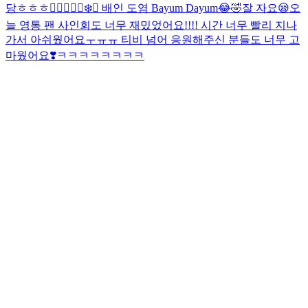
당ㅎㅎㅎ❤️‍🔥❤️‍🔥
🐻‍❄️🐶 배인 도염 Bayum Dayum😂🤣
잘 자요😪
오
늘 영통 팬 사인회도 너무 재밌었어요!!!! 시간 너무 빨리 지나
가서 아쉬웠어요ㅜㅠㅠ 티비 넘어 응원해주신 분들도 너무 고
마웠어요❣️
ㅋㅋㅋㅋㅋㅋㅋㅋ