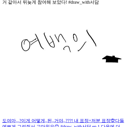
거 같아서 뒤늦게 참여해 보았다! #draw_with서담
도여마,,,?이게 어떻게,,된,,거야,,???! 내 표정=저분 표정🙊
다들
예쁘게 그려줘서 고마워요😊 #draw_with서담 ep.1 다음에 더