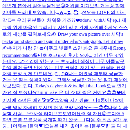
예쁘게 뽑아서 걸어놓을게요😌
더위를 이겨보려 거누랑 함께
이마를 드러내 보았습니다,,,🔥,,,❣️,,,🥰,,,🧊
오늘 LOVE 의 마지
막 E는 우리 팬분들이 채워줄 거죠??❤️
#draw_with서담 ep.1 제
그림 위에 마음껏 그리시고 사인 밑 빈칸에 사인해주세요 스스
로의 세상을 펼쳐보세요✍️ Draw your own picture over 서담's
background sketch and sign it under 서담's autograph. Let it draw
✍️
추지가 나랑 안 놀아주고 넷플릭스만 봐요 혼내주세요
song
recommendation😀
민초 초코파이 후기: 오아... 이건 너무 맛있
는데요....?>< 겉에 있는 민트 초코파이 색상이 너무 아름답구
한입 베어 물면 안에 있는 민초 크림이 저기 있는 캐릭터 표정
처럼 표정 짓게 만드네요,,(❛◡❛)✿
나는 어렸을 때부터 궁금한
거는 못 참는 성격이었다... 그래서 궁금한 거는 못 참기 때문에
사보았다..
덥다..
Today's daybreak & twilight that I took
오늘 인기
가요 잘 보셨나요?ㅎㅎ 사진은 더 쇼 때 찍은 거예요😍😍❤️
베
이지에 스며든 배인🐻‍❄️🐻😋
약속 지키겠습니다!!
쿵에나짝에
나쿵 영상 자세히 보시면 저 입모양 나와요~~~~🤓🤓
나랑 눈싸
움할 사람....^^?
사실 라이브포토였어요🙊 잘 자요😌
드디어 5
학년 도염 으르렁을 공개할 때가 왔군.... {다음 주 최초 공개 두
둥...}
어제는 [블랙🖤]오늘은 내가 좋아하는 [블루💙]!! 둘 다 내