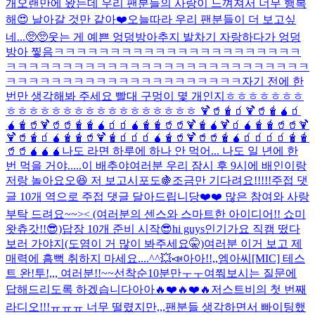
개
오랜만에 왔는데 우리 팬분들의 사랑이 느껴져서 너무 행복
해😍 날아갈 것만 같아❤️
오늘따라 우리 팬분들이 더 보고싶
네...🥺🥺
웃는 게 예쁜 엉덩방아
추지 발차기 자랑하다가 엉덩
방아 찧음ㅋㅋㅋㅋㅋㅋㅋㅋㅋㅋㅋㅋㅋㅋㅋㅋㅋㅋㅋㅋㅋㅋ
ㅋㅋㅋㅋㅋㅋㅋㅋㅋㅋㅋㅋㅋㅋㅋㅋㅋㅋㅋㅋㅋㅋㅋㅋㅋㅋㅋ
ㅋㅋㅋㅋㅋㅋㅋㅋㅋㅋㅋㅋㅋㅋㅋㅋㅋㅋㅋㅋㅋ
자기 전에 한
번만 생각해봐 주세요 빨대 구멍이 몇 개인지ㅎㅎㅎㅎㅎㅎㅎ
ㅎㅎㅎㅎㅎㅎㅎㅎㅎㅎㅎㅎㅎㅎㅎㅎㅎ 🍹🥤🧋🧃🍹🥤🧋🧉🧃
🧉🧋🥤🍹🥤🥤🧋🧋🧉🧃🧃🧉🧋🧋🥤🥤🍹🧋🧉🍹🧃🧉🧋🧋🥤🥤🍹
🍹🥤🧋🧃🧉🧋🧋🥤🍹🧋🧃🧃🧃🧉🧋🥤🍹🥤🥤🧋🧉🧃🧃🧃🧃🧋🧋
🥤🥤🧉🧉🧉
나도 라면 하루에 하나 안 먹어... 나도 일 년에 한
번 먹을 거야.....이 배추야
여러분 우리 잠시 후 9시에 배인이랑
저랑 놀아요오😆 저 보고시포도🍇조금만 기다려요!!!!!
주접 댓
글 10개 역으로 주접 댓글 달아드립니당❤️❤️ 많은 참여와 사랑
부탁 드려요~~>< (여러분의 센스와 스마트한 아이디어!! 쇼미
왓츄갓!!😎)
답장 10개 준비 시작😎
hi guys
인기가요 직캠 떴다
보러 가야지(도염이 거 많이 봐주세요🤫)
여러분 이거 보고 제
매력에 흠뻑 취하지 마세요....^^
💥📣아아!!,,엠아씨[MIC] 테스
트 완!투!,,, 여러분!!~~선착순10분만ㅜㅜ여쭤보시는 질문에
답해드리도록 하겠습니다아아🔥❤️🔥❤️🔥
저스트비의 첫 번째
라디오!!!ㅠㅠㅠ 너무 떨렸지만,,,팬분들 생각하면서 빠이팅했