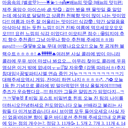
마음속의 [별로💛]~~~🌟💫✨⭐️👼♥️
배in의 맛😛 [배in의 맛]1편:
제주 용암수 아이스바 🧊 맛😋 : 겉만 봤을 땐 물맛일 줄 알았
는데 예상외로 달달하고 상콤한 천혜향 맛이 많이 나는 맛이었
다!! 여름과 아주 잘 어울리는 맛이다!! 식감🤓 : 약간 살얼음을
아삭아삭 씹는 듯한 느낌!! 이건 진짜 여름에 먹으세요오오오
오!!!!! 요런 느낌의 식감 이었다!! 이모티콘 점수 : 🤩
임지야 추
지 향수 추천좀!! 그냥 아무나 향수 추천해 주세여ㅎㅎ
Hi
guys!!!~~~😘🐻‍❄️ 오늘 무대 어땠나요오오!! 오늘 첫 공개한 블
랙수트ㅎㅎㅎㅎ! 🔥🕴🕴🕴🕴🕴🕴🔥
여러분 사실 콜라에 밥이 아니라
콜라에 우유 섞어 마셨나 봐요오.... 아무리 찾아도 콜라에 우유
영상은 이거 밖에 없네여ㅜㅠㅠ̑̈
잘 자유🥸 {강똥 따라서ㅎ(추지
침대임)}
꿈빛파티시엘 연습 중인 거누ㅋㅋㅋㅋㅋㅋㅋㅋㅋ기
대해주세요
역시 게임, 잔머리 하면 나지ㅎㅎㅎㅎ(❛◡❛)✿ 오늘
1등 한 기념으로 콜라에 밥 말아먹었던 영상 올릴게여!!!!!!
배
추즈가 우승했다요,,,!!! 하지만 그들은 얄밉즈가 되었다지,,,ㅋ
ㅋㅋ🐻‍❄️🐰🥬
비밀 포스트 비밀번호 힌트 오늘 진 팀의 나이를
더하시오
안녕하세요 전도염입니다 오늘 선배라고 불리는 사
람들 다 이겨보겠습니다 4시 브이앱 모두 들어오세요 (사실 자
신 없음)
여러분 향이 좋은 바디로션 추천해 주세요!!!
내 오른팔
에 있는 점의 개수는?. 정답 3. 11개🥳 1. 5개 2. 7개 3. 11개 4. 14