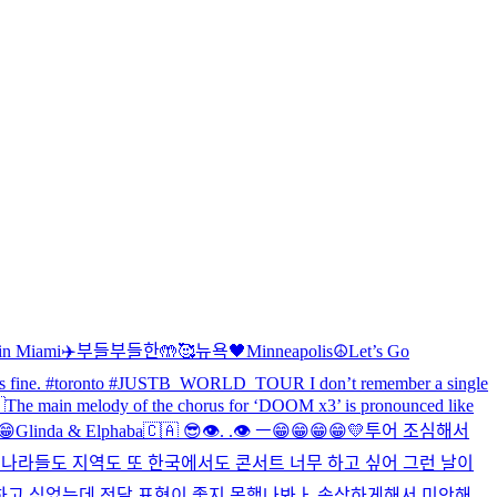
 in Miami✈️
부들부들한🤲🥰
뉴욕🖤
Minneapolis☮️
Let’s Go
ng is fine. #toronto #JUSTB_WORLD_TOUR I don’t remember a single

The main melody of the chorus for ‘DOOM x3’ is pronounced like
?😁
Glinda & Elphaba
🇨🇦 😎
👁️. .👁️ ㅡ
😁😁😁😁💛
투어 조심해서
든 나라들도 지역도 또 한국에서도 콘서트 너무 하고 싶어 그런 날이
현하고 싶었는데 전달 표현이 좋지 못했나봐ㅏ 속상하게해서 미안해