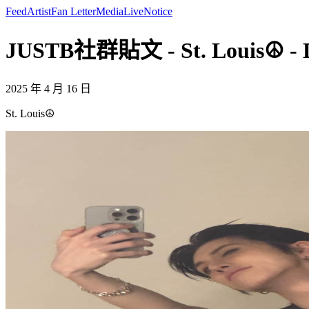
Feed
Artist
Fan Letter
Media
Live
Notice
JUSTB社群貼文 - St. Louis☮️ -
2025 年 4 月 16 日
St. Louis☮️