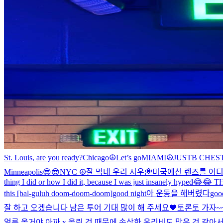
St. Louis, are you ready?
Chicago☮️
Let’s go
MIAMI☮️
JUSTB CHE
Minneapolis😎😎
NYC ☮️
잘 먹네 우리 시우💭
미국에선 렌즈를 어디
thing I did or how I did it, because I was just insanely hyped😂
this [bal-guluh doom-doom-doom]
good night
아 운동을 해버렸다
goo
잘 하고 오겠습니다 남은 투어 기대 많이 해 주세요🖤
토론토 가자~~
얼른 올거야 아까 x 올린 것 때문에 속상한 온리비도 많은 것 