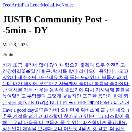
Feed
Artist
Fan Letter
Media
Live
Notice
JUSTB Community Post -
-5min - DY
Mar 28, 2025
-5min
비가 조금 내리네 많이 많이 내렸으면 좋겠다 모두 안전하고
건강하길
꽃📸
일기 퇴근. 택시를 탔다 라디오에 음악이 나오고
있었다 재주소년- 마르세유 처음 듣는 노래였다. 볼륨이 꽤 컸
는데 내가 택시에 오르자 기사님께서 슬며시 볼륨을 줄이셨다.
난 택시를 가득 채우는 음악이 좋았기에 다시 기사님께 볼륨을
높여달라고 부탁했다 그렇게 낯설지만 포근한 음악과 함께 퇴
근하는 중
D-2 KiD👶🏻 BULLET🔫 CHEST🫀DOOM x3🦶🦶🦶
Have a good day🌸🤍
온리비! 오랜만에 위버스에 글 남기네요 :)
추운 계절을 넘기고 따스함이 찾아오고 있는데 그 따스함이 올
해는 우리 마음을 더 보듬어 줄 수 있는 따스함이면 좋겠네요.
정신없이 매일을 보내다 보니 어느덧 4월인 것 같고, 더 많은