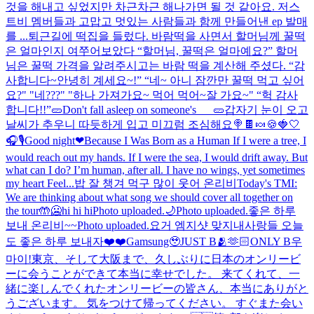
것을 해내고 싶었지만 차근차근 해나가면 될 것 같아요. 저스
트비 멤버들과 고맙고 멋있는 사람들과 함께 만들어낸 ep 발매
를 ...
퇴근길에 떡집을 들렀다. 바람떡을 사면서 할머님께 꿀떡
은 얼마인지 여쭈어보았다 “할머님, 꿀떡은 얼마예요?” 할머
님은 꿀떡 가격을 알려주시고는 바람 떡을 계산해 주셨다. “감
사합니다~안녕히 계세요~!” “네~ 아니 잠깐만 꿀떡 먹고 싶어
요?" "네???" "하나 가져가요~ 먹어 먹어~잘 가요~" “헉 감사
합니다!!”
🥒Don't fall asleep on someone's___🥒
갑자기 눈이 오고
날씨가 추우니 따듯하게 입고 미끄럼 조심해요
🍭🍫🍬🍪
🍓🤍
🎧🎙️
Good night❤
Because I Was Born as a Human If I were a tree, I
would reach out my hands. If I were the sea, I would drift away. But
what can I do? I’m human, after all. I have no wings, yet sometimes
my heart Feel...
밥 잘 챙겨 먹구 많이 웃어 온리비
Today's TMI:
We are thinking about what song we should cover all together on
the tour🤲
🥶hi hi hi
Photo uploaded.
🌙
Photo uploaded.
좋은 하루
보내 온리비~~
Photo uploaded.
요거 엠지샷 맞지
내사랑들 오늘
도 좋은 하루 보내자❤️❤️
Gamsung🥹
JUST B🫂🫶🏻ONLY B
우
마이!
東京、そして大阪まで、久しぶりに日本のオンリービ
ーに会うことができて本当に幸せでした。 来てくれて、一
緒に楽しんでくれたオンリービーの皆さん、本当にありがと
うございます。 気をつけて帰ってください。 すぐまた会い