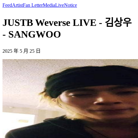
Feed
Artist
Fan Letter
Media
Live
Notice
JUSTB Weverse LIVE - 김상우
- SANGWOO
2025 年 5 月 25 日