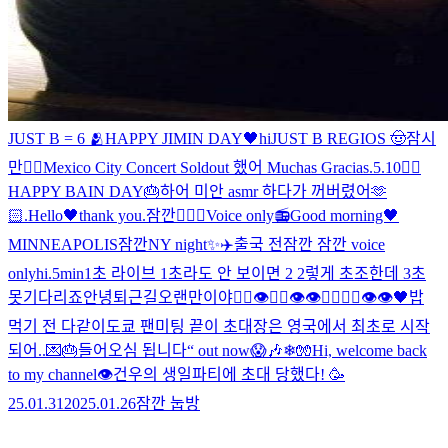
JUST B = 6 🫂
HAPPY JIMIN DAY🖤
hi
JUST B REGIOS 🤠
잠시
만
🖐🏻
Mexico City Concert Soldout 했어 Muchas Gracias
.
5.10
🖐🏻
HAPPY BAIN DAY🎂
하
어 미안 asmr 하다가 꺼버렸어
🫶
🏻
.
Hello🖤
thank you
.
잠깐
🖐🏻
🖤
Voice only📻
Good morning🖤
MINNEAPOLIS
잠깐
NY night✨
✈️
출국 전
잠깐 잠깐 voice
only
hi
.
5min
1초 라이브 1초라도 안 보이면 2 2렇게 초조한데 3초
못기다리죠
안녕
퇴근길
오랜만이야
🖐🏻👁🖐🏻👁👁🖐🏻🖐🏻👁👁
🖤
밥
먹기 전 다같이
도쿄 팬미팅 끝
이 초대장은 영국에서 최초로 시작
되어..💌🎂
들어오심 됩니다
“ out now
😱🎶
❄🧤
Hi, welcome back
to my channel👁️
건우의 생일파티에 초대 당했다! 🥳
25.01.31
2025.01.26
잠깐 눕방