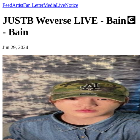
Feed
Artist
Fan Letter
Media
Live
Notice
JUSTB Weverse LIVE - Bain💽
- Bain
Jun 29, 2024