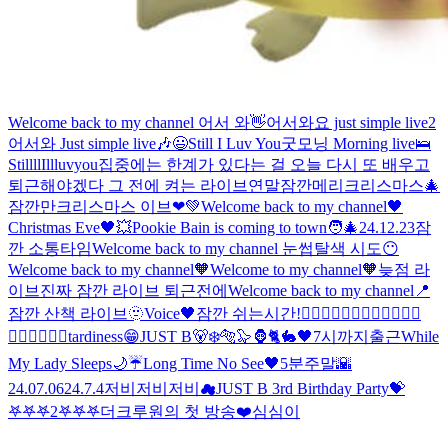
Welcome back to my channel 어서 와👋
어서와요 just simple live2
어서와 Just simple live🎶
😃
Still I Luv You
굿모닝 Morning live🛌
StillllIllluvyou
집중에는 한계가 있다는 걸 오늘 다시 또 배우고
퇴근해야겠다 그 전에 켜는 라이브
연말
잠깐
메리크리스마스
🎄
잠깐만
크리스마스 이브❤💚
Welcome back to my channel🖤
Christmas Eve🖤
💥
Pookie Bain is coming to town🧑‍🎄
24.12.23
잠
깐 소통타임
Welcome back to my channel 눈썹탈색 시도😶
Welcome back to my channel🧡
Welcome to my channel🧡
늦점 라
이브
진짜 잠깐 라이브 퇴근전에
Welcome back to my channel📍
잠깐 산책 라이브
🫥
Voice🖤
잠깐 쉬는시간!
🧙‍♂️🧙‍♂️🧙‍♂️🧙‍♂️🧙‍♂️🧙‍♂️
🧙‍♂️🧙‍♂️🧙‍♂️
tardiness😁
JUST B🐻‍❄️🐅🦭🦍🐈🐇
🖤
7시까지
출근
While
My Lady Sleeps🌙
☔
Long Time No See🖤
5분
주말🌇
24.07.06
24.7.4
저비저비저비
☁
JUST B 3rd Birthday Party💝
𖤐𖤐𖤐2
𖤐𖤐𖤐
더크루원의 첫 방송❤️
심심이