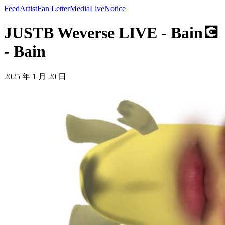
Feed
Artist
Fan Letter
Media
Live
Notice
JUSTB Weverse LIVE - Bain💽
- Bain
2025 年 1 月 20 日