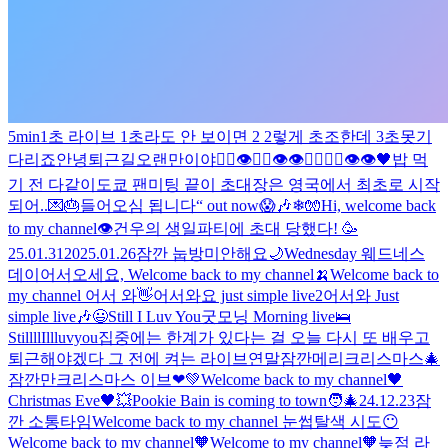
5min
1초 라이브 1초라도 안 보이면 2 2렇게 초조한데 3초못기
다리죠
안녕
퇴근길
오랜만이야
🖐🏻👁🖐🏻👁👁🖐🏻🖐🏻👁👁
🖤
밥 먹
기 전 다같이
도쿄 팬미팅 끝
이 초대장은 영국에서 최초로 시작
되어..💌🎂
들어오심 됩니다
“ out now
😱🎶
❄🧤
Hi, welcome back
to my channel👁️
건우의 생일파티에 초대 당했다! 🥳
25.01.31
2025.01.26
잠깐 눕방
미안해요
🌙
Wednesday 웨드네스
데이
어서오세요, Welcome back to my channel🍌
Welcome back to
my channel 어서 와👋
어서와요 just simple live2
어서와 Just
simple live🎶
😃
Still I Luv You
굿모닝 Morning live🛌
StillllIllluvyou
집중에는 한계가 있다는 걸 오늘 다시 또 배우고
퇴근해야겠다 그 전에 켜는 라이브
연말
잠깐
메리크리스마스
🎄
잠깐만
크리스마스 이브❤💚
Welcome back to my channel🖤
Christmas Eve🖤
💥
Pookie Bain is coming to town🧑‍🎄
24.12.23
잠
깐 소통타임
Welcome back to my channel 눈썹탈색 시도😶
Welcome back to my channel🧡
Welcome to my channel🧡
늦점 라