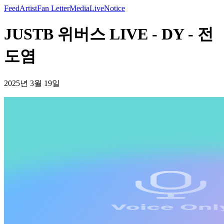
Feed
Artist
Fan Letter
Media
Live
Notice
JUSTB 위버스 LIVE - DY - 전
도염
2025년 3월 19일