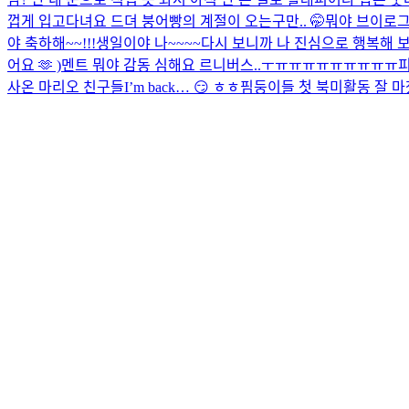
껍게 입고다녀요 드뎌 붕어빵의 계절이 오는구만.. 🤭
뭐야 브이로그
야 축하해~~!!!
생일이야 나~~~~
다시 보니까 나 진심으로 행복해 보
어요 🫶 )
멘트 뭐야 감동 심해요 르니버스..ㅜㅠㅠㅠㅠㅠㅠㅠㅠㅠ
피
사온 마리오 친구들
I’m back… 😏 ㅎㅎ
핌둥이들 첫 북미활동 잘 마