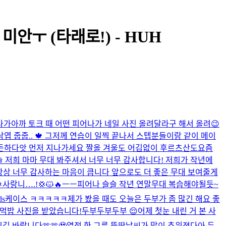
미안ㅜ (타래로!) - HUH
다가
아까 토크 때 어떤 피어나가 네일 사진 올려달라구 해서 올려😉
낙엽 줍줍.. 🍁​ 그저께 연습이 일찍 끝나서 스텝분들이랑 같이 메이
든든하다
앗 먼저 지나가세요 짤
올 겨울도 어김없이 후르츠산도
요즘
 저희 마마 무대 봐주셔서 너무 너무 감사합니다! 저희가 작년에
항상 너무 감사하는 마음이 큽니다 앞으로도 더 좋은 무대 보여줄게
사랑니….!💢😾🔥ㅡㅡ
피어나 슬슬 작년 연말무대 복습해야될듯~
ods케이스 ㅋㅋㅋㅋㅋ
제가 봤을 때도 오늘은 두부가 좀 많긴 해요 좋
먹밥 사진을 받았습니다!
두부두부두부 😌
어제 첫눈 내린 거 본 사
길 바랍니다🫶🫶🥹
열정 한 그릇 뚝딱
날씨가 많이 추워졌다아 두