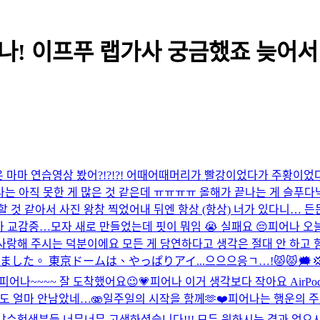
어나! 이프푸 랩가사 궁금했죠 늦어서 
마마 연습영상 봤어?!?!?! 어때어때
머리가 빨강이었다가 주황이었
. 나는 아직 못한 게 많은 것 같은데 ㅠㅠㅠㅠ 올해가 끝나는 게 슬푸다
 것 같아서 사진 왕창 찍었어
내 뒤엔 항상 (항상) 너가 있다니… 
가 교감중…
모자 새로 만들었는데 핏이 뭐임 😭 실패요 😔
피어나 오늘
 사랑해 주시는 덕분이에요 모든 게 당연하다고 생각은 절대 안 하고 
した。 東京ドームは、やっぱりアイ...
으으으응ㄱ…!😾😾🗯️
피어나~~~~ 잘 도착했어요😉💗
피어나 이거 생각보다 작아요 AirP
월도 얼마 안남았네…🫨
일주일의 시작을 함께🫶❤️
피어나는 행운의 주
냐
수험생분들 너무너무 고생하셨습니다!!! 모두 원하시는 결과 얻으시