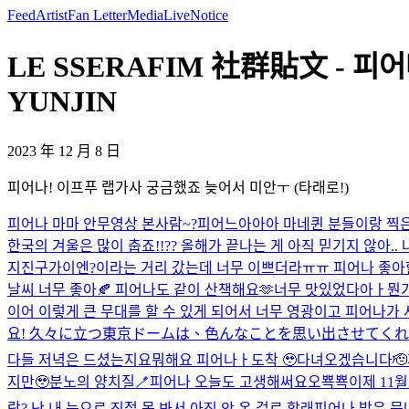
Feed
Artist
Fan Letter
Media
Live
Notice
LE SSERAFIM 社群貼文 - 피
YUNJIN
2023 年 12 月 8 日
피어나! 이프푸 랩가사 궁금했죠 늦어서 미안ㅜ (타래로!)
피어나 마마 안무영상 본사람~?
피어느아아아 마네퀸 분들이랑 찍은 
한국의 겨울은 많이 춥죠!!?? 올해가 끝나는 게 아직 믿기지 않아.
지진구가이엔?이라는 거리 갔는데 너무 이쁘더라ㅠㅠ 피어나 좋아할
날씨 너무 좋아🍂 피어나도 같이 산책해요🫶
너무 맛있었다아ㅏ
뭔
이어 이렇게 큰 무대를 할 수 있게 되어서 너무 영광이고 피어나가
요! 久々に立つ東京ドームは、色んなことを思い出させてくれま
다들 저녁은 드셨는지요
뭐해요 피어나ㅏ
도착 🥹
다녀오겠습니다🫡
지만🥹
분노의 양치질🪥
피어나 오늘도 고생해써요오
뾱뾱
이제 11
람? 난 내 눈으로 직접 못 봐서 아직 안 온 걸로 할래
피어나 밥은 뭇