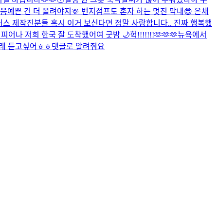
찾음
예쁜 건 더 올려야지🫶 번지점프도 혼자 하는 멋진 막내😎 은채
르니버스 제작진분들 혹시 이거 보신다면 정말 사랑합니다.. 진짜 행복했
 피어나 저희 한국 잘 도착했어여 굿밤 🌙
헉!!!!!!!🫶🫶🫶
뉴욕에서
노래 듣고싶어ㅎㅎ댓글로 알려줘요