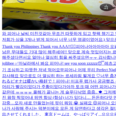
와 피어나 날씨 미친것같아 무조건 따뜻하게 입고 핫팩 챙기고
저희가 상을 3개나 받게 되어서 너무 너무 영광이였어요:) 앞으로
Thank you Philippines Thank you AAA!!❤️‍🔥
피어나아아아아아 오늘
남은 무대들도 기대 많이 해주세여!! 앞으로 계속 멋있어지는 르세라핌 되겠습니다 꾸벅 t
해주셨다면서요 얼마나 열심히 힘을 써주셨으면ㅜㅜ 감사합니다 
jollibee ✅
마닐라에서 봐요 피어나! see you soon zzzzzz😴
레츠
기 조심하고 따뜻한 저녁 먹어요🫶
피어나 어제 우리 Perfect 
감사해요 앞으로도 더 열심히 하는 르세라핌 될게요 🤍
너무 춥지만
れるピオナは暖かい格好で！
피어나! 이프푸 랩가사 궁금했죠 
머리가 빨강이었다가 주황이었다가
아까 토크 때 어떤 피어나가
같은데 ㅠㅠㅠㅠ 올해가 끝나는 게 슬푸다
낙엽 줍줍.. 🍁​
진 왕창 찍었어
내 뒤엔 항상 (항상) 너가 있다니… 든든하다
앗 
감중…
모자 새로 만들었는데 핏이 뭐임 😭 실패요 😔
피어나 오
나가 사랑해 주시는 덕분이에요 모든 게 당연하다고 생각은 
出させてくれました。 東京ドームは、やっぱりアイ...
으으으응ㄱ