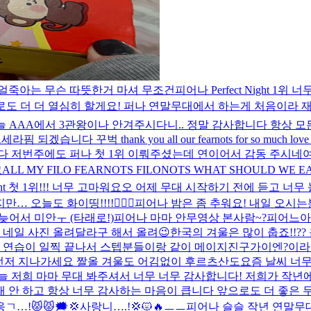
 얼죽아는 무슨 따뜻한거 마셔 무조건
피어나 Perfect Night 1
도 더 더 열심히 할게요! 퍼나 연말무대에서 하는게 처음이라 재밌었
 AAA에서 3관왕이나 안겨주시다니.. 정말 감사합니다 항상 
hank you all our fearnots for so much love and supp
저번주에도 퍼나 첫 1위 이뤄주셨는데 연이어서 감동 주시네여 
고
ALL MY FILO FEARNOTS FILONOTS WHAT SHOULD WE EA
Night 첫 1위!!! 너무 고마워요오 어제 무대 시작하기 전에 듣고 너
… 오늘도 화이띵!!!!❤️‍🔥💪
피어나 밤은 좀 추워요! 내일 오시는
늦어서 미안ㅜ (타래로!)
피어나 마마 안무영상 본사람~?
피어느아아
 네일 사진 올려달라구 해서 올려😉
한국의 겨울은 많이 춥죠!!??
 그저께 연습이 일찍 끝나서 스텝분들이랑 같이 메이지진구가이엔?이
먼저 지나가세요 짤
올 겨울도 어김없이 후르츠산도
요즘 날씨 너무
늘 저희 마마 무대 봐주셔서 너무 너무 감사합니다! 저희가 작년에
절대 안 하고 항상 너무 감사하는 마음이 큽니다 앞으로도 더 
…!😾😾🗯️💢사랑니….!💢😾🔥ㅡㅡ
피어나 슬슬 작년 연말무