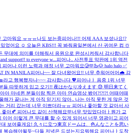
위 너무 고마워요 ㅠㅠㅠ
나도 보는중
피어나!!! 어제 AAA 보셨나요!?
어요 ☺️ 오늘은 KBS!!! 꼭 봐줘용
일본에서 산 귀여운 컵 ☃️
모든 무대에 의미를 더해줘서 응원으로 완성시켜줘서 감사합니다
ort!! to everyone w...
피어나.. 사전투표 막판에 1위 역전
피어나 이런 노력과 애정 너무 고마워요🥲🫶
🦢🐶 halo halo ✅
T IN MANILA
피어나~~ 잘 다녀왔어요!! 너무 추워어어어🌧️ 감
무 놀라고 행복했자나~~~ 감사합니다 💖​
피어나ㅏ 음중 1위 너무
분들 따뜻하게 입고 오기!! 夜はかなり冷えます 😓 明日来てく
아 마네퀸 분들이랑 찍은 마마 연습영상 봤어?!?!?! 어때어때
 올해가 끝나는 게 아직 믿기지 않아.. 나는 아직 못한 게 많은 것
라는 거리 갔는데 너무 이쁘더라ㅠㅠ 피어나 좋아할 것 같아서 사
 좋아🍂 피어나도 같이 산책해요🫶
너무 맛있었다아ㅏ
뭔가 교
 이어 이렇게 큰 무대를 할 수 있게 되어서 너무 영광이고 피어
좋은 무대 보여줄게요! 久々に立つ東京ドームは、色んなことを思い
대 복습해야될듯~
다들 저녁은 드셨는지요
뭐해요 피어나ㅏ
도착