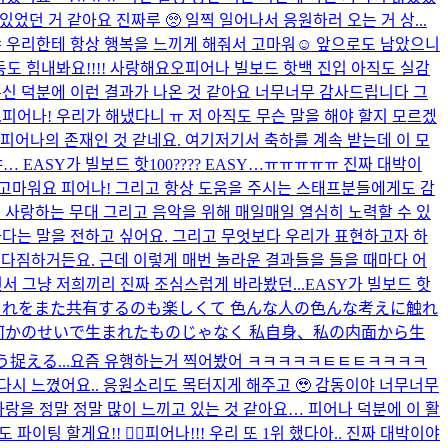
었던 거 같아요 진짜루 🥺 일찍 일어나서 응원하러 오는 거 상...
 우리한테 항상 행복을 느끼게 해줘서 고마워☺️ 앞으로도 남았으니
동도 힘내봐요!!!! 사랑해요오
피어나 빌보드 핫백 진입 아직도 실감
주신 덕분에 이런 결과가 나온 것 같아요 너무너무 감사드립니다 그
.
피어나! 우리가 해냈다니 ㅠ 저 아직도 무슨 말을 해야 할지 모르겠
 피어나의 존재인 것 같네요. 여기저기서 축하를 계속 받는데 이 모
… EASY가 빌보드 핫100???? EASY…ㅠㅠㅠㅠㅠ 진짜 대박이
서 고마워요 피어나! 그리고 항상 도움을 주시는 스태프분들에게도 감
 사랑하는 무대 그리고 음악을 위해 매일매일 열심히 노력할 수 있
하다는 말을 전하고 싶어요. 그리고 무엇보다 우리가 표현하고자 하
하고 다짐하거든요. 근데 이렇게 매번 놀라운 결과들을 들을 때마다 어
면서 그냥 저희끼리 진짜 조심스럽게 바라봤던...
EASY가 빌보드 핫
それをまた共有するのも楽しくて 色んな人の色んな考えに触れ
の何かのせいで生まれたものじゃなく 私自身、私の内面から生
える...
요즘 유행하는거 찍어봤어 ㅋㅋㅋㅋㅋㅌㅌㅌㅋㅋㅋㅋ
시 느꼈어요.. 응원소리도 목터지게 해주고 🥹 감동이야 너무너무
 사랑을 정말 정말 많이 느끼고 있는 것 같아요… 피어나 덕분에 이 활
팅 할게요!! ❤️‍🔥
피어나!!! 우리 또 1위 했다아.. 진짜 대박이야