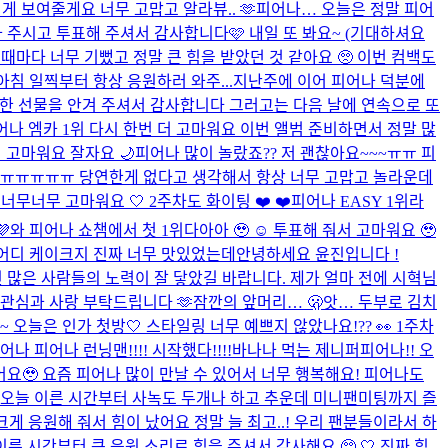
 보여줄게요 너무 고맙고 알라뷰.. 🫶
피어나… 오늘은 정말 피어
봐 주시고 투표해 주셔서 감사합니다🩷 내일 또 봐요~ (기대하셔요
 때마다 너무 기뻤고 정말 큰 힘을 받았던 것 같아요 🥺 이번 컴백도
침 일찍부터 항상 응원하러 와주...
지난주에 이어 피어나 덕분에
중한 선물을 안겨 주셔서 감사합니다 그러고는 다음 날에 연속으로 또
어나 엠카 1위 다시 한번 더 고마워요 이번 앨범 준비하면서 정말 많
 고마워요 잘자요 🌙
피어나 많이 놀랐죠?? 저 괜찮아요~~~ㅠㅠ 피
어요ㅠㅠㅠㅠㅠ 당연한게 없다고 생각해서 항상 너무 고맙고 놀라운데
너무너무 고마워요 🤍 2주차도 화이팅 ❤️ ❤️
피어나 EASY 1위라

와 피어나 쇼챔에서 첫 1위다아아 🥹 ☺️ 투표해 줘서 고마워요 🥹
 어디 케이크지 진짜 너무 맛있었는데
안녕하세요 윤진입니다 !
 많은 사람들의 노력이 잘 닿았길 바랍니다. 제가 얼마 전에 시혁님
 관심과 사랑 부탁드립니다 🫶
잠깐의 앞머리… 🫢
앗… 두부로 김치
 오늘은 인가 첫방🤍​ 스타일링 너무 예쁘지 않았나요!?? 👀​ 1주차
어나 피어나 런닝맨!!!! 시작했다!!!!
바나나 먹는 제니퍼
피어나!! 오
요🥹 요즘 피어나 많이 만날 수 있어서 너무 행복해요! 피어나도
 오늘 이른 시간부터 사녹도 두개나 하고 추운데 미니팬미팅까지 즐
 응원해 줘서 힘이 났어요 정말 늘 최고..! 우리 팬분들이라서 하
 이른 시간부터 큰 응원 소리로 힘을 주셔서 감사해요 🥺 🤍 진짜 힘