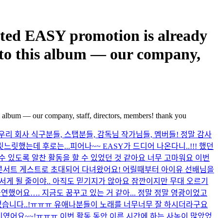
ed EASY promotion is already
into this album — our company,
is album — our company, staff, directors, members! thank you
리 회사 식구분들, 스탭분들, 감독님 작가님들, 멤버들! 정말 감사
릿느릿했는데 후로는...
피어나~~ EASY가 드디어 나온다니..!!! 했던
 수 있도록 알찬 활동을 할 수 있었던 것 같아요 너무 고마워요 이번
콘서트 게스트로 초대되어 다녀왔어요! 어릴때부터 아이유 선배님을
서게 될 줄이야.. 아직도 믿기지가 않아요 잠깐이지만 무대 오르기
했어요…. 지금도 꿈꾸고 있는 거 같아... 정말 정말 영광이었고
습니다..!ㅠㅠㅠ 유애나분들이 노래를 너무너무 잘 하시더라구요
이였어요~~!ㅠㅠㅠ 이번 활동 동안 이른 시간에 하는 사녹이 많았었