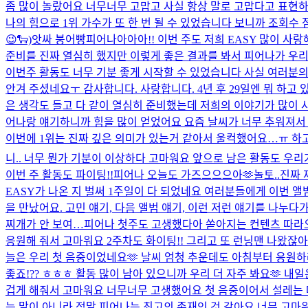
좀 많이 놀랐어요 너무너무 고맙고 사실 항상 말로 고맙다고 표현하는
나의 힘으로 1위 가수가 또 한 번 될 수 있었습니다 보니까 조회수
😉🐑)
앗싸 붕어빵
피어나아아아!! 이번 주도 저희 EASY 많이 사랑
준비를 진짜 열심히 했지만 이렇게 좋은 결과를 봐서 피어나가 우리
이번주 활동도 너무 기분 좋게 시작할 수 있었습니다 사실 여러분의
안겨 주셨네요ㅜ 감사합니다. 사랑합니다. 4년 후 29일엔 뭐 하고 
은 생각도 들고 다 같이 열심히 준비했는데 저희의 이야기가 많이 
어나랑 얘기하니까 힘을 많이 얻었어요 요즘 날씨가 너무 추워져서 
이번에 1위는 진짜 깊은 의미가 있는거 같아서 울컥했어요…ㅠ 하고 
니.. 너무 뭔가 기분이 이상하다 고마워요 앞으로 남은 활동도 우리가
이번 주 활동도 파이팅!!
피어나 오늘도 가즈으으으아🫶
놀토..진짜
EASY가 나온 지 벌써 1주일이 다 되었네요 여러분들에게 이번 
을 만났어요. 고민 얘기, 다음 앨범 얘기, 이런 저런 얘기를 나누다가
찌개가 안 보여…
피어나 첫주도 고생했다아 쏟아지는 컨텐츠 따라
응원해 줘서 고마워요 2주차도 화이팅!! 그리고 또 런닝맨 나왔잖아
늘은 우리 첫 음중이었네요🫶 날씨 엄청 추운데도 아침부터 응원하
좋죠!?? ㅎㅎㅎ 활동 많이 남아 있으니까 우리 더 자주 봐요🫶 내일은
겁게 해줘서 고마워요 너무너무 고생했어요 첫 음중이어서 설레는 마
는 말이 아니라 정말 피어나는 최고의 존재인 것 같아요 너무 고마워 