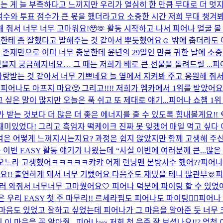
 게 늘 부족하다고 느끼지만 우리가 열심히 한 만큼 무대로 더 멋지게
 점수와 투표 점수가 큰 몫을 했더라고요 소중한 시간 저희 무대 챙겨
해 줘서 너무 너무 고마워요!🥹🫶 활동 시작하고 나서 피어나 얼굴 볼
한테 좀 잘했다고 말해주는 것 같아서 뿌듯했어요☺️ 밖에 춥더라도 아
 존재만으로 이미 너무 충분한데 윤년의 29일인 만큼 귀한 날에 소
있을지 궁금해지네요… 그 때는 저희가 배로 큰 선물을 돌려드릴 ...
피
사랑받는 것 같아서 너무 기쁘네요 늘 옆에서 지켜봐 주고 응원해 줘서
피어나도 아프지 마요🥺 그리고!!!! 저희가 엠카에서 1위를 받았
싶은 말이 많지만 오늘은 푹 쉬고 또 제대로 얘기...
피어나 쇼챔 1위 
 받는 것보다 더 많은 더 좋은 에너지를 줄 수 있도록 힘내볼게요!! 
 재미있었다! 그리고 흑임자 떡케이크 진짜 못 잊겠어 매일 먹고 싶다
앨범은 어떻게 느껴지시는지요? 과정은 쉽지 않았지만 함께 고생해 주신
 이번 EASY 활동 얘기가 나왔는데 “사실 이번에 여러분께 큰...
많은
오느라 고생했어ㅋㅋㅋㅋㅋ캬캬 어제 런닝맨 본방사수 했어??
피어나~
요!! 출연하게 돼서 너무 기뻤어요 다음주도 재밌을 테니 많관부🫶​
피
러 와줘서 너무너무 고마웠어요🤍 피어나 덕분에 파이팅 할 수 있었어
 우리 EASY 첫 주 마무리!! 르세라핌도 피어나도 파이팅❤️‍🔥
피어나
음도 있었고 잘하고 싶었는데 피어나가 그 마음을 알아준 듯 너무 크게
이 마음을 꼭 알아줬...
피어나~~ 저희 첫 음중 잘 보셨나요!!? 엄청