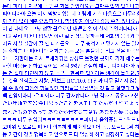
는데 피어나 덕분에 너무 큰 힘을 얻었어요ㅠ 그만큼 일찍 일어나고 잠
피어나아아 오늘 이지 막방이였는데 이렇게 기쁜 마음으로 마무리할
까 기대 많이 해줘요😉
피어나. 막방까지 이렇게 감동 주기 있나요??
이 안 나네요.. 그냥 정말 꿈으로만 내뱉던 일이 실제로 일어나니
리고 우리 피어나 없으면 이런 일 상상도 못하는데 저희의 음악과 
어요 사실 실감이 잘 안 나거든요… 너무 충격이고 믿기지 않는 일이
든 축하를 다 피어나와 저희를 돕는 모든 분들께 돌리고 싶은 마음입니
야…. 저한테는 역시 르세라핌은 상상도 못했던 곳까지 가게 해주는
사한 마음을 전하고 싶어요. 우리 5명만 열심히 해서...
피어나아아 우
는 건 절대 당연하지 않고 너무나 행복한 일이라는 생각이 들어요.
는 것을 진심으로 사랑...
빌보드 HOT100..!!! 진짜 너무 믿기
쩔 수 없이 그동안 힘들었던 과정들을 보상받는 것 같고 잘했다고 말
백 진입이라니..🫢 피어나 너무 감사합니다
그냥 갑자기 공유하고싶
たい年頃です🥺 今日思ったことをメモしてたんだけど ちょ
まれたものであって あなたが発する言葉も あなたが感じる感情
ㅋㅋㅋ 너무 귀엽짘ㅋㅋㅋㅋㅌㅋㅋㅋㅋ
피어나 음악중심도 1위도 
고마워 앞으로도 피어나 행복하게 해줄게요
피어나… 오늘도 1위 하
동 기간이 정말 행복하고 앞으로도 더 열심히 하고 성장하고 싶다는 욕