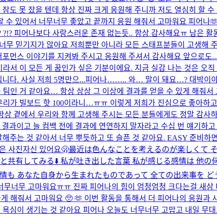
도 못 잤을 텐데 항상 진짜 크게 응원해 주니까 저도 열심히 할 수 있
 수 있어서 너무너무 좋았고 끝까지 응원 해줘서 고마워요 피어나🫶
 ?!? 피어나보다 사랑스러운 존재 없는듯.. 항상 감사해요ㅠ 남은 활
까 너무 믿기지가 않아요 저희뿐만 아니라 모든 스태프분들이 고생해 
퍼포먼스 이야기를 지켜봐 주시고 응원해 주셔서 감사해요 앞으로도..
라서 이 모든 게 꿈인가 싶은 기분이에요. 지금 실감 나는 것은 오직
다. 사실 저희 5명만으...
피어나…….. 와… 말이 돼요…? 대박이야
 팀인 거 같아요… 항상 상상 그 이상에 결과를 얻을 수 있게 해줘
리가 빌보드 핫 100이라니…ㅠㅠ 이렇게 저희가 진심으로 좋아하고
 항상 곁에서 우리와 함께 고생해 주시는 모든 분들에게도 정말 감사
지 않는 결과이고 늘 컴백 전에 결과에 연연하지 말자라고 수십 번 얘기
해주는 것 같아서 너무 뿌듯하고 또 슬픈 것 같아요. EASY 준비하
은 사진
자신 있어요
🫢
最近は色んなことを考えるのが楽しくて 
っと共有してみる⬇️ 私が吐き出した言葉 私が感じる感情は 他
も あなた自身から生まれたものであって 全ての出来事を どう捉
너무너무 고마워요ㅠㅠ 진짜 피어나의 힘이 엄청엄청 크다는걸 새삼 다
게 해줘서 고마워요 🥺 🫶 이번 활동을 통해서 더 피어나의 응원과
심이 생기는 것 같아요 피어나 오늘도 너무너무 고맙고 내일 무대도 파이