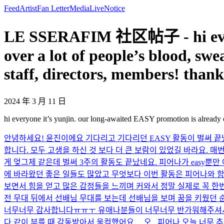
Feed
Artist
Fan Letter
Media
Live
Notice
LE SSERAFIM 社区帖子 - hi everyo
over a lot of people’s blood, s
staff, directors, members! th
2024 年 3 月 11 日
hi everyone it’s yunjin. our long-awaited EASY promotion is already 
안녕하세요! 윤진이에요 기다리고 기다리던 EASY 활동이 벌써 끝났
합니다. 모두 고생을 하신 것 보다 더 큰 보람이 있었길 바라요. 매
게 엊그제 같은데 벌써 3주의 활동도 끝났네요. 피어나가 easy뿐만
에 바라왔던 좋은 일들도 많았고 무엇보다 이번 활동은 피어나와 함께
보면서 힘을 얻고 많은 감정들을 느끼며 커와서 정말 실제로 꼭 한
전 무대 뒤에서 선배님 무대를 보는데 선배님을 보며 꿈을 키웠던 순간
너무너무 감사합니다ㅠㅠㅜ 유애나분들이 너무너무 반가워해주셔서 
다 같이 부를 때 감동받아서 울컥했어요… 오...
피어나 오늘 너무 추