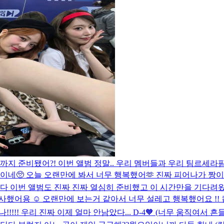
간까지 준비됐어?! 이번 앨범 정말.. 우리 멤버들과 우리 팀르세
이네🥺 오늘 오랜만에 봐서 너무 행복했어🫶 진짜 피어나가 짱이
다 이번 앨범도 진짜 진짜 열심히 준비했고 이 시간만을 기다려왔
사했어용 ☺️ 오랜만에 보는거 같아서 너무 설레고 행복했어요 !! 
!!!!! 우리 진짜 이제 얼마 안남았다... D-4🧡 (너무 움직여서