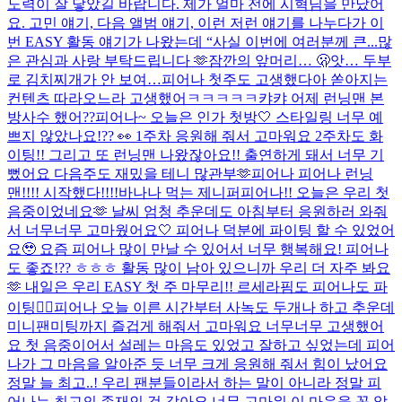
노력이 잘 닿았길 바랍니다. 제가 얼마 전에 시혁님을 만났어
요. 고민 얘기, 다음 앨범 얘기, 이런 저런 얘기를 나누다가 이
번 EASY 활동 얘기가 나왔는데 “사실 이번에 여러분께 큰...
많
은 관심과 사랑 부탁드립니다 🫶
잠깐의 앞머리… 🫢
앗… 두부
로 김치찌개가 안 보여…
피어나 첫주도 고생했다아 쏟아지는
컨텐츠 따라오느라 고생했어ㅋㅋㅋㅋㅋ캬캬 어제 런닝맨 본
방사수 했어??
피어나~ 오늘은 인가 첫방🤍​ 스타일링 너무 예
쁘지 않았나요!?? 👀​ 1주차 응원해 줘서 고마워요 2주차도 화
이팅!! 그리고 또 런닝맨 나왔잖아요!! 출연하게 돼서 너무 기
뻤어요 다음주도 재밌을 테니 많관부🫶​
피어나 피어나 런닝
맨!!!! 시작했다!!!!
바나나 먹는 제니퍼
피어나!! 오늘은 우리 첫
음중이었네요🫶 날씨 엄청 추운데도 아침부터 응원하러 와줘
서 너무너무 고마웠어요🤍 피어나 덕분에 파이팅 할 수 있었어
요🥹 요즘 피어나 많이 만날 수 있어서 너무 행복해요! 피어나
도 좋죠!?? ㅎㅎㅎ 활동 많이 남아 있으니까 우리 더 자주 봐요
🫶 내일은 우리 EASY 첫 주 마무리!! 르세라핌도 피어나도 파
이팅❤️‍🔥
피어나 오늘 이른 시간부터 사녹도 두개나 하고 추운데
미니팬미팅까지 즐겁게 해줘서 고마워요 너무너무 고생했어
요 첫 음중이어서 설레는 마음도 있었고 잘하고 싶었는데 피어
나가 그 마음을 알아준 듯 너무 크게 응원해 줘서 힘이 났어요
정말 늘 최고..! 우리 팬분들이라서 하는 말이 아니라 정말 피
어나는 최고의 존재인 것 같아요 너무 고마워 이 마음을 꼭 알