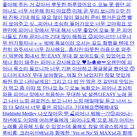
좋아해 주는 거 같아서 뿌듯한 하루였어요☺️ 오늘 못 왔던 피
어나도 너무 서운해 하지 마요🥹 이제 곧 우리 보니까☺️🩷 진
짜 진짜 기대 해도 돼요 많이 많이 열심히 준비 했거든요🥹 빨
리 보여주고 싶...
피어나 조심히 들어가요오 너무 고마워요 오
랜만에 피어나 앞에서 무대 해서 너무 좋았어 오늘 못 온 피어
나들도 진짜 곧이니까 기대 많이 해줘요 😉​
피어나!!!!! 너무너
무 반가웠자나ㅜㅜ 밖에 폭설이라 오시는 길도 험했을 텐데 안
전히 와주셔서 너무 감사해요.. 춥지만 따뜻한 마음으로 와주
신 덕분에 힘내서 첫! EASY 무대 잘 보여드릴 수 있었어요 언
제나 힘이 돼주는 피어나 감사해요오 🖤🦢🪩🪷🪽
오랜만에 피
어나 목소리 들으니까 너무 기분 이상하고 몽글몽글 했어요 🥺
드디어 EASY 무대 보여줬당.. 며칠 안 남았지만 정말 멋있게
짜잔 하고 나타날게요! 그리고 다 밥 안 먹은 것 같던데 맛있는
거 먹고 좀 이따 또 만나요 🦢 🤍
오늘 녹화오는 피어나 조심히
와용 피어나 앞에서 처음하는 무대하 넘 설렌다
EASY 노래 듣
고 나서 느낌 퍼포먼스 보고 나서 느낌 매일매일 듣고 나서 느
낌 다 달라서 너무 좋은 곡입니다. 기대해요🥹헤헤
내일
Highlight Medley 나오잖아🫢 💜 🍒
피어나 뭐해~~??😗
피어나~
작년에도 이맘때 여러분들에게 ‘피어나도록’으로 제가 아끼는
노래를 공유해 드릴 수 있었는데 올해도 정말 영광스럽게도 그
루비룸, 크러쉬선배님과 함께한 ‘Yes or No’와 MAX님과 함께