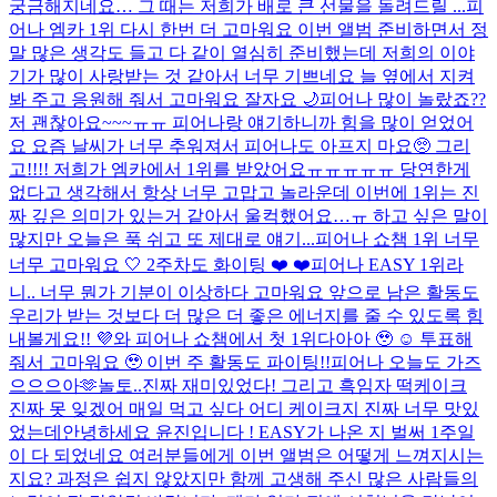
궁금해지네요… 그 때는 저희가 배로 큰 선물을 돌려드릴 ...
피
어나 엠카 1위 다시 한번 더 고마워요 이번 앨범 준비하면서 정
말 많은 생각도 들고 다 같이 열심히 준비했는데 저희의 이야
기가 많이 사랑받는 것 같아서 너무 기쁘네요 늘 옆에서 지켜
봐 주고 응원해 줘서 고마워요 잘자요 🌙
피어나 많이 놀랐죠??
저 괜찮아요~~~ㅠㅠ 피어나랑 얘기하니까 힘을 많이 얻었어
요 요즘 날씨가 너무 추워져서 피어나도 아프지 마요🥺 그리
고!!!! 저희가 엠카에서 1위를 받았어요ㅠㅠㅠㅠㅠ 당연한게
없다고 생각해서 항상 너무 고맙고 놀라운데 이번에 1위는 진
짜 깊은 의미가 있는거 같아서 울컥했어요…ㅠ 하고 싶은 말이
많지만 오늘은 푹 쉬고 또 제대로 얘기...
피어나 쇼챔 1위 너무
너무 고마워요 🤍 2주차도 화이팅 ❤️ ❤️
피어나 EASY 1위라
니.. 너무 뭔가 기분이 이상하다 고마워요 앞으로 남은 활동도
우리가 받는 것보다 더 많은 더 좋은 에너지를 줄 수 있도록 힘
내볼게요!! 💜
와 피어나 쇼챔에서 첫 1위다아아 🥹 ☺️ 투표해
줘서 고마워요 🥹 이번 주 활동도 파이팅!!
피어나 오늘도 가즈
으으으아🫶
놀토..진짜 재미있었다! 그리고 흑임자 떡케이크
진짜 못 잊겠어 매일 먹고 싶다 어디 케이크지 진짜 너무 맛있
었는데
안녕하세요 윤진입니다 ! EASY가 나온 지 벌써 1주일
이 다 되었네요 여러분들에게 이번 앨범은 어떻게 느껴지시는
지요? 과정은 쉽지 않았지만 함께 고생해 주신 많은 사람들의