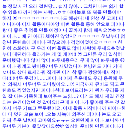
늘 정말 시간 오래 걸린당… 쉽지 않아… 그치만 나는 쉽게 할
수 있을 때까지 하는 사람…ㅎㅎ 대바늘로 또 뭐를 만들어야
하지 🤔
ㅋㅋㅋㅋㅋㅋㅋㅋㅋ나도 해봤다! 내 인생 첫 코피!!
피
어나아아 이제 활동이다아앙 이번 활동을 통해 앞으로 피어나
랑 더 좋은 추억들 만들 예정이니 끝까지 함께 해줘요🥹🫶ㅎㅎ
피어나… 배 안 아파? 체하진 않았지? ㅋㅋㅋㅋㅋ 첫날부터 엄
청난 콘텐츠에 피어나 괜찮으려나 걱정이었어요ㅋㅋㅋㅋ 천
천히 소화하시구 우리 이번 활동도 많이 사랑해 주세요🫶
첫날
부터 대단하다 올라가는 게 몇 개야!!! 🥹 그만큼 우리 열심히
준비했답니다 많이 많이 봐주세용
우리 무대 많이 봐주세용 🙃
피어나 핑계고 봤어용? 너무 재밌었다아 런닝맨도 기대 기대
☺️
나도 샀다 르세라핌 집게핀 이거 참 좋다 짱짱하네
시작이
다!!!!!
너무 웃겼어……
피어나! 어제 추운데도 우리 응원해 주
러 와줘서 너무너무 고마웠어요…🥺 지금까지 뮤비도 찍고 콘
텐츠도 찍었었지만 피어나한테 보여드리는 게 뭔가 우리를 제
일 잘 아는 가족한테 보여주는 느낌…? 이기도 해서 제일 긴장
되는 순간이었던 것 같아요!! 근데 피어나가 좋아해 주는 것 같
아서 너무 기쁘고 뿌듯했어요. 이제 활동 시작이니까 피어나한
테 더 멋진 모습 보여...
오늘 사녹에 와주신 피어나 눈도 오고
진짜 추운 날씨에 고마워요ㅠㅠㅠ 오랜만에 피어나 보니까 너
무너무 기분이 좋았잖아요🥹🩷 열심히 준비한 만큼 피어나가