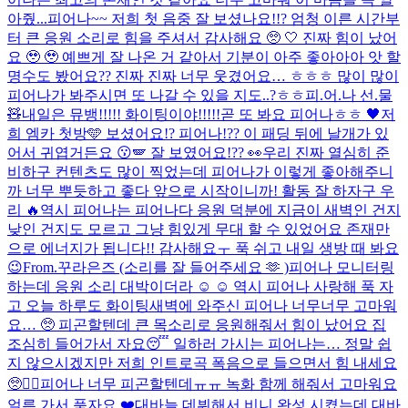
아줬...
피어나~~ 저희 첫 음중 잘 보셨나요!!? 엄청 이른 시간부
터 큰 응원 소리로 힘을 주셔서 감사해요 🥺 🤍 진짜 힘이 났어
요 🥹 🥹 예쁘게 잘 나온 거 같아서 기분이 아주 좋아아아 앗 할
명수도 봤어요?? 진짜 진짜 너무 웃겼어요… ㅎㅎㅎ 많이 많이
피어나가 봐주시면 또 나갈 수 있을 지도..?ㅎㅎ
피.어.나 선.물
🧸
내일은 뮤뱅!!!!! 화이팅이야!!!!!
곧 또 봐요 피어나ㅎㅎ 🖤
저
희 엠카 첫방🩵 보셨어요!? 피어나!?? 이 패딩 뒤에 날개가 있
어서 귀엽거든요 😗​🪽 잘 보였어요!?? 👀​
우리 진짜 열심히 준
비하구 컨텐츠도 많이 찍었는데 피어나가 이렇게 좋아해주니
까 너무 뿌듯하고 좋다 앞으로 시작이니까! 활동 잘 하자구 우
리 🔥
역시 피어나는 피어나다 응원 덕분에 지금이 새벽인 건지
낮인 건지도 모르고 그냥 힘있게 무대 할 수 있었어요 존재만
으로 에너지가 됩니다!! 감사해요ㅜ 푹 쉬고 내일 생방 때 봐요
😉
From.꾸라은즈 (소리를 잘 들어주세요 🫶 )
피어나 모니터링
하는데 응원 소리 대박이더라 ☺️ ☺️ 역시 피어나 사랑해 푹 자
고 오늘 하루도 화이팅
새벽에 와주신 피어나 너무너무 고마워
요… 🥺 피곤할텐데 큰 목소리로 응원해줘서 힘이 났어요 집
조심히 들어가서 자요😴 일하러 가시는 피어나는… 정말 쉽
지 않으시겠지만 저희 인트로곡 폭음으로 들으면서 힘 내세요
🥺❤️‍🔥
피어나 너무 피곤할텐데ㅠㅠ 녹화 함께 해줘서 고마워요
얼른 가서 푹자요 ❤️
대바늘 데뷔해서 비니 완성 시켰는데 대바