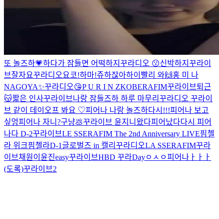
또 놀즈하💗
하다가 잠들면 어떡하지
꾸라디오 😗
신박하지
꾸라이
브
잘자요
꾸라디오
요코!하마!
쥬하잖아
하이
빨리 와🙌
홍 미 나
NAGOYA✨️
꾸라디오😘
P U R I N Z
KOBERAFIM
꾸라이브
퇴근
😽
짧은 인사
꾸라이브
나랑 잠들즈하
하루 마무리
꾸라디오
꾸라이
브 같이 데이오프 봐요 ♡
피어나 나랑 놀즈하
다시!!!
피어나 보고
싶엉
피어나 자니?
구냥💩
꾸라이브
윤지니왔다
피어났다
다시
피어
나다 D-2
꾸라이브
LE SSERAFIM The 2nd Anniversary LIVE
핌첼
라 위크
핌첼라
D-1
글로벌즈 in 캘리
꾸라디오
LA SSERAFIM
꾸라
이브
채원이
윤진easy
꾸라이브
HBD 꾸라Day
ㅇㅅㅇ
피어나ㅏㅏㅏ
(도록)
꾸라이브2