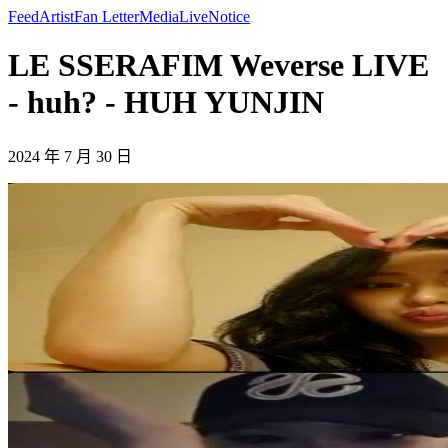
Feed
Artist
Fan Letter
Media
Live
Notice
LE SSERAFIM Weverse LIVE
- huh? - HUH YUNJIN
2024 年 7 月 30 日