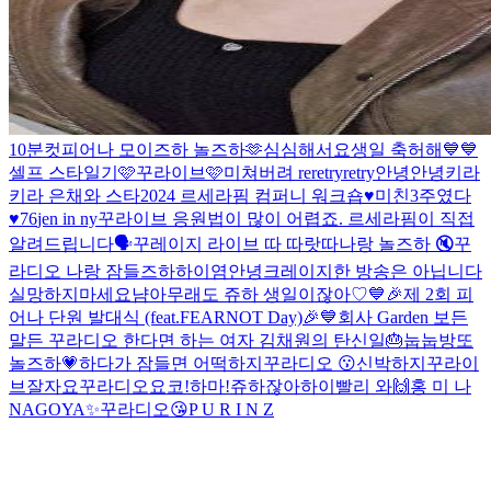
10분컷
피어나 모이즈하
놀즈하🫶
심심해서요
생일 축허해💙💙
셀프 스타일기
🩷꾸라이브🩷
미쳐버려 reretry
retry
안녕안녕
키라
키라 은채와 스타
2024 르세라핌 컴퍼니 워크숍
♥︎미친3주였다
♥︎
76
jen in ny
꾸라이브
응원법이 많이 어렵죠. 르세라핌이 직접
알려드립니다🗣
꾸레이지 라이브
따 따랏따
나랑 놀즈하 🔇
꾸
라디오
나랑 잠들즈하
하이염
안녕
크레이지한 방송은 아닙니다
실망하지마세요
냠
아무래도 쥬하 생일이잖아♡
💙🎉제 2회 피
어나 단원 발대식 (feat.FEARNOT Day)🎉💙
회사 Garden 보든
말든
꾸라디오
한다면 하는 여자 김채원의 탄신일🎂
눕눕방
또
놀즈하💗
하다가 잠들면 어떡하지
꾸라디오 😗
신박하지
꾸라이
브
잘자요
꾸라디오
요코!하마!
쥬하잖아
하이
빨리 와🙌
홍 미 나
NAGOYA✨️
꾸라디오😘
P U R I N Z