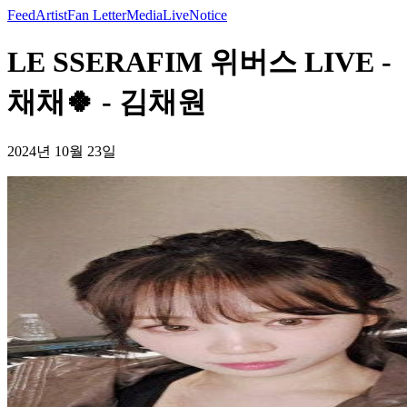
Feed
Artist
Fan Letter
Media
Live
Notice
LE SSERAFIM 위버스 LIVE -
채채🍀 - 김채원
2024년 10월 23일