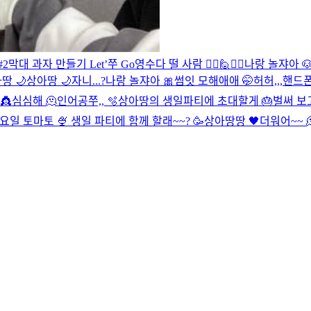
#2
막대 과자 만들기 Let’쭈 Go영
수다 떨 사람 🙋‍♀️🙋🙋‍♂️
나랑 놀쟈아 
땅 🌙
상아땅 🌙
자니...?
나랑 놀쟈아 🎀
썸잇 모해애애 🤭
허허,,,핸드폰
👸
심심해 🫠
인어공쭈,, 🫧
상아땅의 생일파티에 초대할게 🎂
벌써 보
요일 토마토 🍨
생일 파티에 함께 할래~~? 🥳
상아땅땅 🖤
더워어~~ 