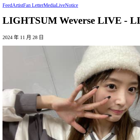
Feed
Artist
Fan Letter
Media
Live
Notice
LIGHTSUM Weverse LIVE - 
2024 年 11 月 28 日