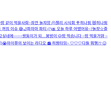

밥 같이 먹을사람~
잠깐 놀쟈앙 🫠
젤리 시식회 🍭
히나핑 😻
히나핑
 꺼짐 이슈 😅
🌙
파자마 파티 (?)
🎀
오늘 하루 어땠어유~?
놀쟝☆
즐
고싶네에~~><
쌍둥이가 되…
붕방이 🐶
밥 먹습니다 ~
밥 먹을거얌 ~
😭
마이쮸의 보이는 라디오 📻
히짱타임~ 🤍🤍🤍
다들 뭐행?? 🥴