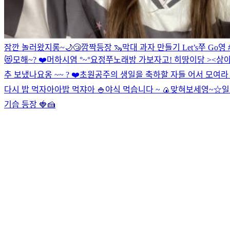
잠깐 놀러왔지롱~
🌙😴
깜짝등장 🦦
막대 과자 만들기 Let’s쭈 Go영 
😻
모해~? ❤️
머하시염 °~°
요정
쭈노래방 가보자고!
히땅이당 ><
상아
추 보냈나요옹 ~~ ? ❤️
초원공주의 생일을 축하할 자들 어서 모여라 
다시 밥 먹자아아
밥 먹쟈아 🍚
야식 먹습니다 ~ 🍙
맞혀보세영~☆
일
기습 등장 🍓🍰