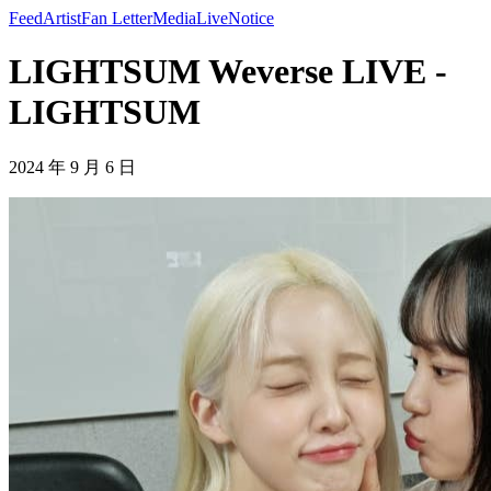
Feed
Artist
Fan Letter
Media
Live
Notice
LIGHTSUM Weverse LIVE -
LIGHTSUM
2024 年 9 月 6 日