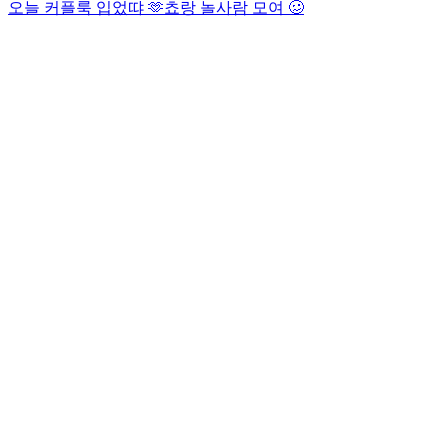
오늘 커플룩 입었땨 🫶
쵸랑 놀사람 모여 🥴