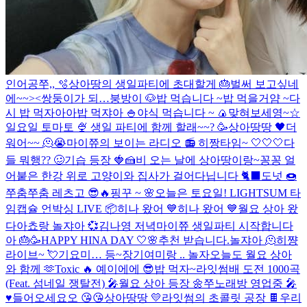
인어공쭈,, 🫧
상아땅의 생일파티에 초대할게 🎂
벌써 보고싶네
에~~><
쌍둥이가 되…
붕방이 🐶
밥 먹습니다 ~
밥 먹을거얌 ~
다
시 밥 먹자아아
밥 먹쟈아 🍚
야식 먹습니다 ~ 🍙
맞혀보세영~☆
일요일 토마토 🍨
생일 파티에 함께 할래~~? 🥳
상아땅땅 🖤
더
워어~~ 🫠😭
마이쮸의 보이는 라디오 📻
히짱타임~ 🤍🤍🤍
다
들 뭐행?? 🥴
기습 등장 🍓🍰
비 오는 날에 상아땅이랑~
꽁꽁 얼
어붙은 한강 위로 고양이와 집사가 걸어다닙니다 🐈‍⬛️
도넛 🍩
쭈춤쭈춤 레츠고 😎🔥
핑꾸 ~ 🌸
오늘은 토요일!
LIGHTSUM 타
임캡슐 언박싱 LIVE 📦
히나 왔어 💙
히나 왔어 💙
월요 상아 왔
다아
쵸랑 놀쟈아 💞
김나영 저녁
마이쮸 생일파티 시작합니다
아 🎂🥳
HAPPY HINA DAY 🤍🌸
추천 받습니다.
놀쟈아 🫠
히쨩
라이브~ 💘
기요미… 등~장
기여미랑 .. 놀자
오늘도 월요 상아
와 함께 🫶
Toxic 🔥
예이에에 😎
밥 먹자~
라잇썸배 도전 1000곡
(Feat. 섬네일 쟁탈전) 🎤
월요 상아 등장 🌼
쭈노래방 영업중 🎤
♥️
들어오세요오 😘😘
상아땅땅 💛
라잇썸의 초콜릿 공장 🍫
우리