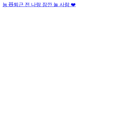
뇽 🧸
퇴근 전 나랑 잠깐 놀 사람 ❤️