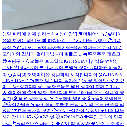
생일 파티에 함께 할래~~? 🥳
상아땅땅 🖤
더워어~~ 🫠😭
마이
쮸의 보이는 라디오 📻
히짱타임~ 🤍🤍🤍
다들 뭐행?? 🥴
기습
등장 🍓🍰
비 오는 날에 상아땅이랑~
꽁꽁 얼어붙은 한강 위로
고양이와 집사가 걸어다닙니다 🐈‍⬛️
도넛 🍩
쭈춤쭈춤 레츠고
😎🔥
핑꾸 ~ 🌸
오늘은 토요일!
LIGHTSUM 타임캡슐 언박싱
LIVE 📦
히나 왔어 💙
히나 왔어 💙
월요 상아 왔다아
쵸랑 놀쟈
아 💞
김나영 저녁
마이쮸 생일파티 시작합니다아 🎂🥳
HAPPY
HINA DAY 🤍🌸
추천 받습니다.
놀쟈아 🫠
히쨩 라이브~ 💘
기요
미… 등~장
기여미랑 .. 놀자
오늘도 월요 상아와 함께 🫶
Toxic
🔥
예이에에 😎
밥 먹자~
라잇썸배 도전 1000곡 (Feat. 섬네일 쟁
탈전) 🎤
월요 상아 등장 🌼
쭈노래방 영업중 🎤♥️
들어오세요오
😘😘
상아땅땅 💛
라잇썸의 초콜릿 공장 🍫
우리 오늘 커플룩 입
었땨 🫶
쵸랑 놀사람 모여 🥴
추워~~
상아랑 유정이 💙
나랑 떠들
사라암 🙆‍♀️🙆‍♂️
🐱 🐭 #7-2
🐱 🐭 #7
2024 D-3 💝
푸딩 드디어 만든
다..! 🫠
크리스마스 파티 🥳 🎄
같이 밥 먹쟈아 ❤️
읏추 읏추 ❄️
안