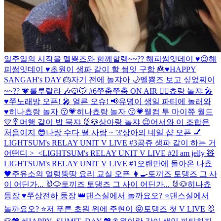
일주일의 시작을 멜뿅즈와 함께할랭~~??
해피썸잇데이 ♥️😉
해
피썸잇데이 ♥️
초원이 생파 같이 할 썸잇 구함 🎂♥️
HAPPY
SANGAH's DAY 🎂
자기 전에 놀쟈아 🌙
멜뿅즈 보고 싶었찌이
~~?? 💗
룰루랄라 🎶
🐱🐭 #6
쭈춤쭈춤 ON AIR 👯‍♀️
쵸랑 놀쟈 🎤
♥️
쭈노래방 오픈! 🎤 얼른 오슈! 📢
유뎡이 생일 파티에 놀러와
♥️
히나쵸랑 놀자 😗💗
히나쵸랑 놀자 😗💗
웰컴 투 마이쮸 월드
💛🍭
머행 같이 밥 묵쟈 🐰🐶
상아랑 놀쟈 😉
어서와 이 조합은
처음이지 😎
나랑 수다 떨 사람 ~ '3'
상아의 네일 샵 오픈 💅
LIGHTSUM's RELAY UNIT V LIVE #3
공쥬 생파 같이 하는 거
어떤디 >_<
LIGHTSUM's RELAY UNIT V LIVE #2
I am jelly 🧸
LIGHTSUM's RELAY UNIT V LIVE #1
오랜만에 돌아온 나쵸
🖤
주유소의 얼렁뚱땅 요리 교실 오픈 👩‍🍳
토끼즈 토댕즈 그 사
이 어딘가... 🐰🐶
토끼즈 토댕즈 그 사이 어딘가... 🐰🐶
히나쵸
등장 ♥️
쭈상전하 둥장 👑
댄스실에서 놀까요오? ⭐️
댄스실에서
놀까요오? ⭐️
저 푸른 초원 위에 주현이 😝
토댕즈 첫 V LIVE 🐰