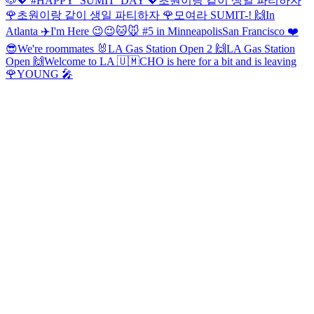
🐶
💖 #HAPPY_SUMIT_DAY 💖
초원이랑 같이 생일 파티하자
🌹
초원이랑 같이 생일 파티하자 🌹
모여라 SUMIT-! 🙌
In
Atlanta ✈️
I'm Here 😉😉
🐱🐭 #5 in Minneapolis
San Francisco ❤️
😎
We're roommates 🐰
LA Gas Station Open 2 🙌
LA Gas Station
Open 🙌
Welcome to LA 🇺🇲
CHO is here for a bit and is leaving
🌹
YOUNG 🎤