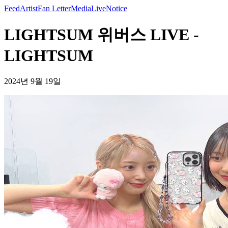
Feed
Artist
Fan Letter
Media
Live
Notice
LIGHTSUM 위버스 LIVE -
LIGHTSUM
2024년 9월 19일