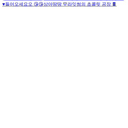
♥️
들어오세요오 😘😘
상아땅땅 💛
라잇썸의 초콜릿 공장 🍫