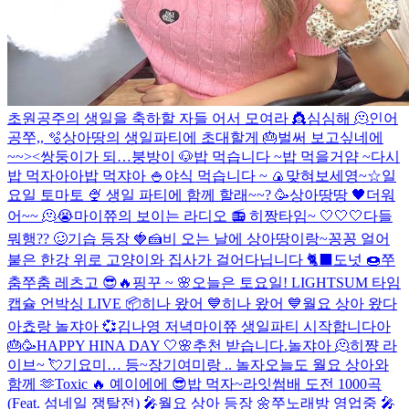
초원공주의 생일을 축하할 자들 어서 모여라 👸
심심해 🫠
인어
공쭈,, 🫧
상아땅의 생일파티에 초대할게 🎂
벌써 보고싶네에
~~><
쌍둥이가 되…
붕방이 🐶
밥 먹습니다 ~
밥 먹을거얌 ~
다시
밥 먹자아아
밥 먹쟈아 🍚
야식 먹습니다 ~ 🍙
맞혀보세영~☆
일
요일 토마토 🍨
생일 파티에 함께 할래~~? 🥳
상아땅땅 🖤
더워
어~~ 🫠😭
마이쮸의 보이는 라디오 📻
히짱타임~ 🤍🤍🤍
다들
뭐행?? 🥴
기습 등장 🍓🍰
비 오는 날에 상아땅이랑~
꽁꽁 얼어
붙은 한강 위로 고양이와 집사가 걸어다닙니다 🐈‍⬛️
도넛 🍩
쭈
춤쭈춤 레츠고 😎🔥
핑꾸 ~ 🌸
오늘은 토요일!
LIGHTSUM 타임
캡슐 언박싱 LIVE 📦
히나 왔어 💙
히나 왔어 💙
월요 상아 왔다
아
쵸랑 놀쟈아 💞
김나영 저녁
마이쮸 생일파티 시작합니다아
🎂🥳
HAPPY HINA DAY 🤍🌸
추천 받습니다.
놀쟈아 🫠
히쨩 라
이브~ 💘
기요미… 등~장
기여미랑 .. 놀자
오늘도 월요 상아와
함께 🫶
Toxic 🔥
예이에에 😎
밥 먹자~
라잇썸배 도전 1000곡
(Feat. 섬네일 쟁탈전) 🎤
월요 상아 등장 🌼
쭈노래방 영업중 🎤