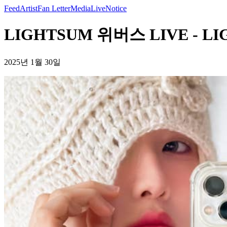
Feed
Artist
Fan Letter
Media
Live
Notice
LIGHTSUM 위버스 LIVE - L
2025년 1월 30일