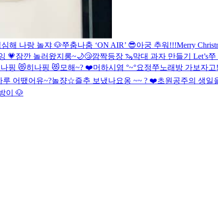
심해 나랑 놀쟈 🐶
쭈춤나춤 ‘ON AIR’ 😎
아궁 추워!!!
Merry Chris
 💗
잠깐 놀러왔지롱~
🌙😴
깜짝등장 🦦
막대 과자 만들기 Let’s쭈 
나핑 😻
히나핑 😻
모해~? ❤️
머하시염 °~°
요정
쭈노래방 가보자고
하루 어땠어유~?
놀쟝☆
즐추 보냈나요옹 ~~ ? ❤️
초원공주의 생일을
방이 🐶