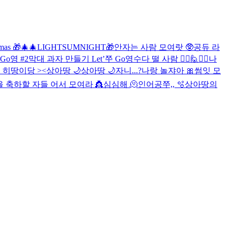
tmas 🎁🎄
🎄LIGHTSUMNIGHT🎁
안자는 사람 모여랏 🥸
공듀 라
Go영 #2
막대 과자 만들기 Let’쭈 Go영
수다 떨 사람 🙋‍♀️🙋🙋‍♂️
나
!
히땅이당 ><
상아땅 🌙
상아땅 🌙
자니...?
나랑 놀쟈아 🎀
썸잇 모
 축하할 자들 어서 모여라 👸
심심해 🫠
인어공쭈,, 🫧
상아땅의