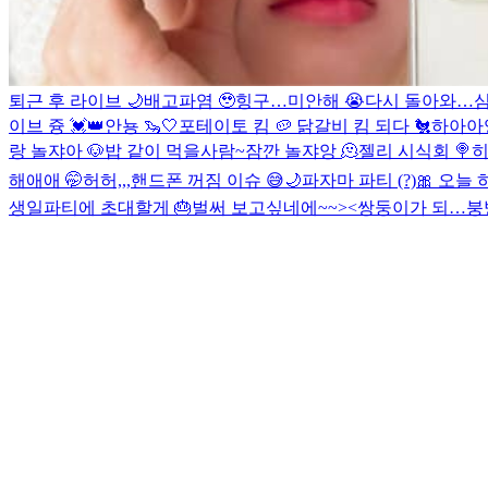
퇴근 후 라이브 🌙
배고파염 🥹
힝구…미안해 😭
다시 돌아와…
심
이브 즁 💓👑
안뇽 🦦🤍
포테이토 킴 🥔 닭갈비 킴 되다 🐔
하아아잉
랑 놀쟈아 🐶
밥 같이 먹을사람~
잠깐 놀쟈앙 🫠
젤리 시식회 🍭
히
해애애 🤭
허허,,,핸드폰 꺼짐 이슈 😅
🌙
파자마 파티 (?)
🎀
오늘 
생일파티에 초대할게 🎂
벌써 보고싶네에~~><
쌍둥이가 되…
붕