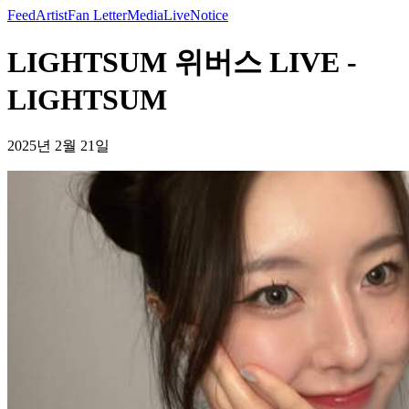
Feed
Artist
Fan Letter
Media
Live
Notice
LIGHTSUM 위버스 LIVE -
LIGHTSUM
2025년 2월 21일