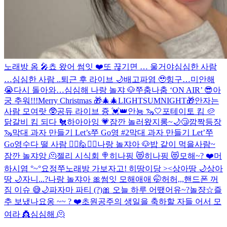
노래방 옴 🎤
쵸 왔어 썸잇 ❤️
또 끊기면 … 울거야
심심한 사람
…
심심한 사람 ..
퇴근 후 라이브 🌙
배고파염 🥹
힝구…미안해
😭
다시 돌아와…
심심해 나랑 놀쟈 🐶
쭈춤나춤 ‘ON AIR’ 😎
아
궁 추워!!!
Merry Christmas 🎁🎄
🎄LIGHTSUMNIGHT🎁
안자는
사람 모여랏 🥸
공듀 라이브 즁 💓👑
안뇽 🦦🤍
포테이토 킴 🥔
닭갈비 킴 되다 🐔
하아아잉 💗
잠깐 놀러왔지롱~
🌙😴
깜짝등장
🦦
막대 과자 만들기 Let’s쭈 Go영 #2
막대 과자 만들기 Let’쭈
Go영
수다 떨 사람 🙋‍♀️🙋🙋‍♂️
나랑 놀쟈아 🐶
밥 같이 먹을사람~
잠깐 놀쟈앙 🫠
젤리 시식회 🍭
히나핑 😻
히나핑 😻
모해~? ❤️
머
하시염 °~°
요정
쭈노래방 가보자고!
히땅이당 ><
상아땅 🌙
상아
땅 🌙
자니...?
나랑 놀쟈아 🎀
썸잇 모해애애 🤭
허허,,,핸드폰 꺼
짐 이슈 😅
🌙
파자마 파티 (?)
🎀
오늘 하루 어땠어유~?
놀쟝☆
즐
추 보냈나요옹 ~~ ? ❤️
초원공주의 생일을 축하할 자들 어서 모
여라 👸
심심해 🫠