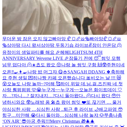
무더운 밤 잠은 오지 않고
빠아앙 🥐🍞🥖🥨🥯
빠아앙🥐🍞🥖🥨
🥯
상아땅 다시 왔서
상아땅 두둥
기습 라이브✌️
잠이 안온당 🫠
유정이의 생일파티를 해요 🎉
헤헤
LIGHTSUM 4TH
ANNIVERSARY Weverse LIVE 🎉
잠들기 전에 😴
썸잇 모행
넘무 덥다아 🫠☀️
쵸도 왔오 😚
나랑 놀 썸잇 구함 🙌🥸
주현이네
오픈‼️🍳👩‍🍳
나랑 밥 머그쟈 😋🍚
SANGAH DDANG 🍀
축하해
요 주현 생일 💌
히나짱 카페 오픈했습니다 🎀
비오는 날 !!! 😿
😵
오늘도 나랑 놀까~?
머해 🥰
하이 위알 데.님.걸.즈
진짜 네 첫
사랑 뤔펌펌펌 🩷😭
누구게~~
누구게~~
오늘은 화이트데이 🤍
자…?자니…? 잘지내지…?
다시 돌아왔다.. 🫠
다시 왔다 🥹
안
녕하시와요 🥸
노래방 옴 🎤
쵸 왔어 썸잇 ❤️
또 끊기면 … 울거
야
심심한 사람 …
심심한 사람 ..
퇴근 후 라이브 🌙
배고파염 🥹
힝구…미안해 😭
다시 돌아와…
심심해 나랑 놀쟈 🐶
쭈춤나춤
‘ON AIR’ 😎
아궁 추워!!!
Merry Christmas 🎁🎄
🎄