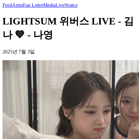
Feed
Artist
Fan Letter
Media
Live
Notice
LIGHTSUM 위버스 LIVE - 김
나 💙 - 나영
2025년 7월 3일