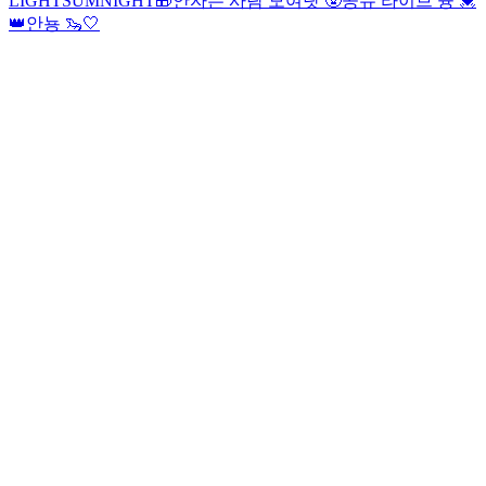
LIGHTSUMNIGHT🎁
안자는 사람 모여랏 🥸
공듀 라이브 즁 💓
👑
안뇽 🦦🤍