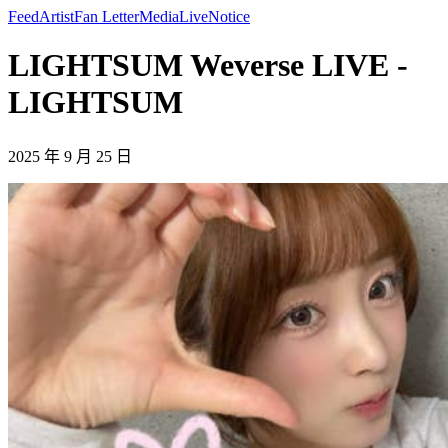
Feed
Artist
Fan Letter
Media
Live
Notice
LIGHTSUM Weverse LIVE -
LIGHTSUM
2025 年 9 月 25 日