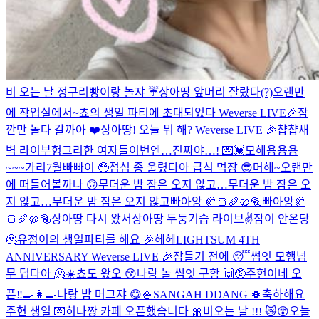
비 오는 날 정구리빵이랑 놀쟈 ☔️
상아땅 앞머리 잘랐다(?)
오랜만
에 작업실에서~
쵸의 생일 파티에 초대되었다 Weverse LIVE🎉
잠
깐만 놀다 갈까아 ❤️
상아땅! 오늘 뭐 해? Weverse LIVE 🎉
챱챱
새
벽 라이부
헝그리한 여자들
이번엔…진짜야…! 💌💓
모해용용용
~~~가리
7월빠빠이 🥹
점심 종 울렸다아 급식 먹장 😎
머해~
오랜만
에 떠들어볼까나 🙃
무더운 밤 잠은 오지 않고…
무더운 밤 잠은 오
지 않고…
무더운 밤 잠은 오지 않고
빠아앙 🥐🍞🥖🥨🥯
빠아앙🥐
🍞🥖🥨🥯
상아땅 다시 왔서
상아땅 두둥
기습 라이브✌️
잠이 안온당
🫠
유정이의 생일파티를 해요 🎉
헤헤
LIGHTSUM 4TH
ANNIVERSARY Weverse LIVE 🎉
잠들기 전에 😴
썸잇 모행
넘
무 덥다아 🫠☀️
쵸도 왔오 😚
나랑 놀 썸잇 구함 🙌🥸
주현이네 오
픈‼️🍳👩‍🍳
나랑 밥 머그쟈 😋🍚
SANGAH DDANG 🍀
축하해요
주현 생일 💌
히나짱 카페 오픈했습니다 🎀
비오는 날 !!! 😿😵
오늘