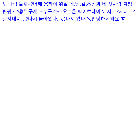
도 나랑 놀까~?
머해 🥰
하이 위알 데.님.걸.즈
진짜 네 첫사랑 뤔펌
펌펌 🩷😭
누구게~~
누구게~~
오늘은 화이트데이 🤍
자…?자니…?
잘지내지…?
다시 돌아왔다.. 🫠
다시 왔다 🥹
안녕하시와요 🥸