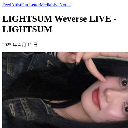
Feed
Artist
Fan Letter
Media
Live
Notice
LIGHTSUM Weverse LIVE -
LIGHTSUM
2025 年 4 月 11 日