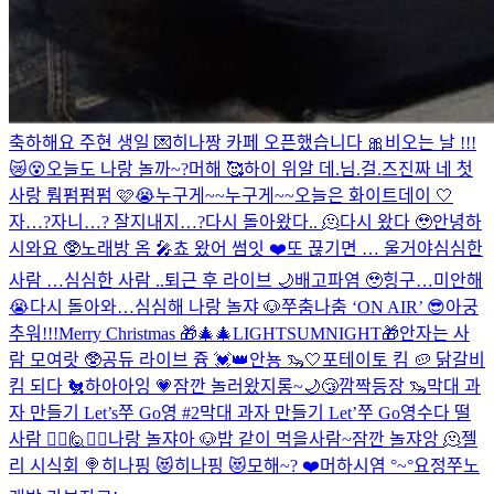
축하해요 주현 생일 💌
히나짱 카페 오픈했습니다 🎀
비오는 날 !!!
😿😵
오늘도 나랑 놀까~?
머해 🥰
하이 위알 데.님.걸.즈
진짜 네 첫
사랑 뤔펌펌펌 🩷😭
누구게~~
누구게~~
오늘은 화이트데이 🤍
자…?자니…? 잘지내지…?
다시 돌아왔다.. 🫠
다시 왔다 🥹
안녕하
시와요 🥸
노래방 옴 🎤
쵸 왔어 썸잇 ❤️
또 끊기면 … 울거야
심심한
사람 …
심심한 사람 ..
퇴근 후 라이브 🌙
배고파염 🥹
힝구…미안해
😭
다시 돌아와…
심심해 나랑 놀쟈 🐶
쭈춤나춤 ‘ON AIR’ 😎
아궁
추워!!!
Merry Christmas 🎁🎄
🎄LIGHTSUMNIGHT🎁
안자는 사
람 모여랏 🥸
공듀 라이브 즁 💓👑
안뇽 🦦🤍
포테이토 킴 🥔 닭갈비
킴 되다 🐔
하아아잉 💗
잠깐 놀러왔지롱~
🌙😴
깜짝등장 🦦
막대 과
자 만들기 Let’s쭈 Go영 #2
막대 과자 만들기 Let’쭈 Go영
수다 떨
사람 🙋‍♀️🙋🙋‍♂️
나랑 놀쟈아 🐶
밥 같이 먹을사람~
잠깐 놀쟈앙 🫠
젤
리 시식회 🍭
히나핑 😻
히나핑 😻
모해~? ❤️
머하시염 °~°
요정
쭈노