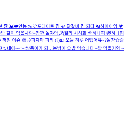
 즁 💓👑
안뇽 🦦🤍
포테이토 킴 🥔 닭갈비 킴 되다 🐔
하아아잉 💗

밥 같이 먹을사람~
잠깐 놀쟈앙 🫠
젤리 시식회 🍭
히나핑 😻
히나핑
 꺼짐 이슈 😅
🌙
파자마 파티 (?)
🎀
오늘 하루 어땠어유~?
놀쟝☆
즐
고싶네에~~><
쌍둥이가 되…
붕방이 🐶
밥 먹습니다 ~
밥 먹을거얌 ~