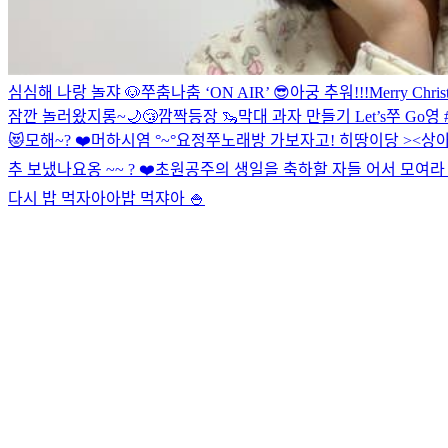
심심해 나랑 놀쟈 🐶
쭈춤나춤 ‘ON AIR’ 😎
아궁 추워!!!
Merry Chris
잠깐 놀러왔지롱~
🌙😴
깜짝등장 🦦
막대 과자 만들기 Let’s쭈 Go영 
😻
모해~? ❤️
머하시염 °~°
요정
쭈노래방 가보자고!
히땅이당 ><
상아
추 보냈나요옹 ~~ ? ❤️
초원공주의 생일을 축하할 자들 어서 모여라 
다시 밥 먹자아아
밥 먹쟈아 🍚