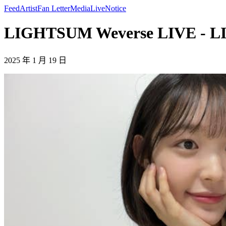
Feed
Artist
Fan Letter
Media
Live
Notice
LIGHTSUM Weverse LIVE - 
2025 年 1 月 19 日