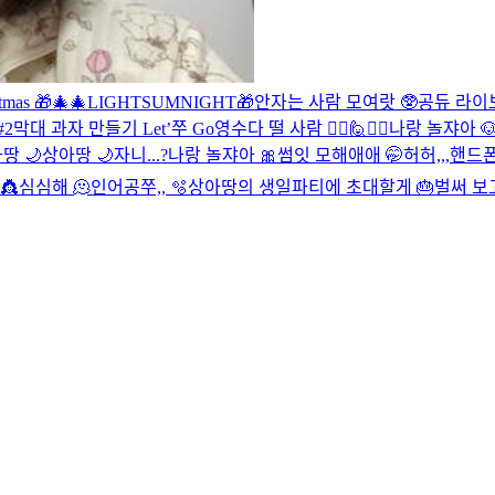
tmas 🎁🎄
🎄LIGHTSUMNIGHT🎁
안자는 사람 모여랏 🥸
공듀 라이브
#2
막대 과자 만들기 Let’쭈 Go영
수다 떨 사람 🙋‍♀️🙋🙋‍♂️
나랑 놀쟈아 
땅 🌙
상아땅 🌙
자니...?
나랑 놀쟈아 🎀
썸잇 모해애애 🤭
허허,,,핸드폰
👸
심심해 🫠
인어공쭈,, 🫧
상아땅의 생일파티에 초대할게 🎂
벌써 보