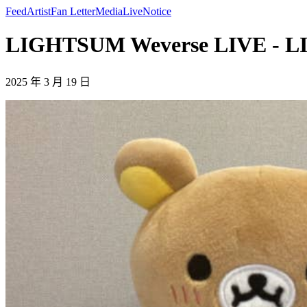
Feed
Artist
Fan Letter
Media
Live
Notice
LIGHTSUM Weverse LIVE - 
2025 年 3 月 19 日