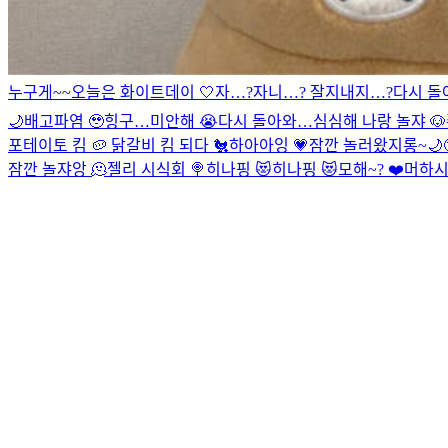
누구게~~
오늘은 화이트데이 🤍
자…?자니…? 잘지내지…?
다시 돌아
🌙
배고파염 🥹
힝구…미안해 😭
다시 돌아와…
심심해 나랑 놀쟈 🐶
포테이토 킴 🥔 닭갈비 킴 되다 🐔
하아아잉 💗
잠깐 놀러왔지롱~
🌙
잠깐 놀쟈앙 🫠
젤리 시식회 🍭
히나핑 😻
히나핑 😻
모해~? ❤️
머하시염