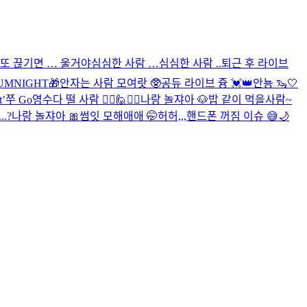
또 끊기면 … 울거야
심심한 사람 …
심심한 사람 ..
퇴근 후 라이브
UMNIGHT🎁
안자는 사람 모여랏 🥸
공듀 라이브 즁 💓👑
안뇽 🦦🤍
’쭈 Go영
수다 떨 사람 🙋‍♀️🙋🙋‍♂️
나랑 놀쟈아 🐶
밥 같이 먹을사람~
..?
나랑 놀쟈아 🎀
썸잇 모해애애 🤭
허허,,,핸드폰 꺼짐 이슈 😅
🌙