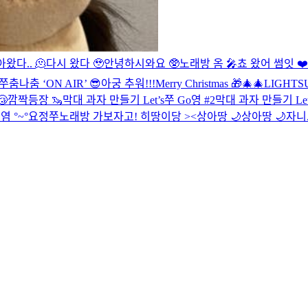
왔다.. 🫠
다시 왔다 🥹
안녕하시와요 🥸
노래방 옴 🎤
쵸 왔어 썸잇 ❤️
쭈춤나춤 ‘ON AIR’ 😎
아궁 추워!!!
Merry Christmas 🎁🎄
🎄LIGHTS
😴
깜짝등장 🦦
막대 과자 만들기 Let’s쭈 Go영 #2
막대 과자 만들기 Let
 °~°
요정
쭈노래방 가보자고!
히땅이당 ><
상아땅 🌙
상아땅 🌙
자니.