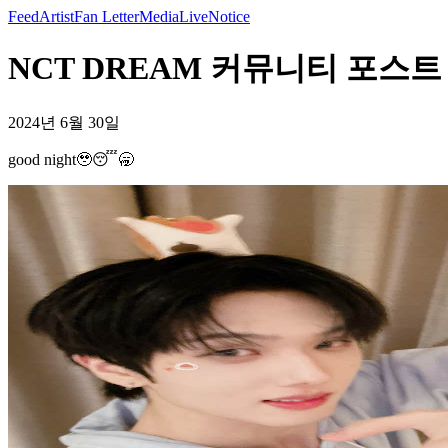
Feed
Artist
Fan Letter
Media
Live
Notice
NCT DREAM 커뮤니티 포스트 - g
2024년 6월 30일
good night🥹😴🥱