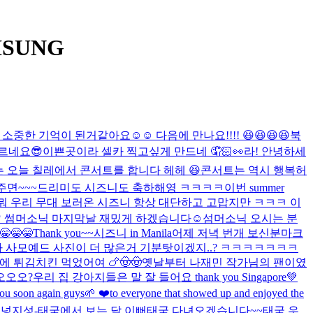
ISUNG
한 기억이 된거같아요☺️☺️ 다음에 만나요!!!! 😆😆😆😆
북
오르네요
😎
이쁜곳이라 셀카 찍고싶게 만드네 🤦🏻👀
라! 안녕하세
 오늘 칠레에서 콘서트를 합니다 헤헤 😆
콘서트는 역시 행복허
주면~~~드리미도 시즈니도 축하해영 ㅋㅋㅋㅋ
이번 summer
뭐 우리 무대 보러온 시즈니 항상 대단하고 고맙지만 ㅋㅋㅋ 이
̳͟͞͞♡ 썸머소닉 마지막날 재밌게 하겠습니다☺️
섬머소닉 오시는 분
😁😁😁Thank you~~시즈니 in Manila
어제 저녁 번개 보신분
마크
다 사모예드 사진이 더 많은거 기분탓이겠지..? ㅋㅋㅋㅋㅋㅋㅋ
 튀김치킨 먹었어여 🍗🤠🤠
옛날부터 나재민 작가님의 팬이였
오오오?
우리 집 강아지들은 말 잘 들어요 thank you Singapore💚
again guys🌱 ❤️to everyone that showed up and enjoyed the
 넝지성-
태국에서 보는 달 이뻐
태국 다녀오겠습니다~~
태국 우