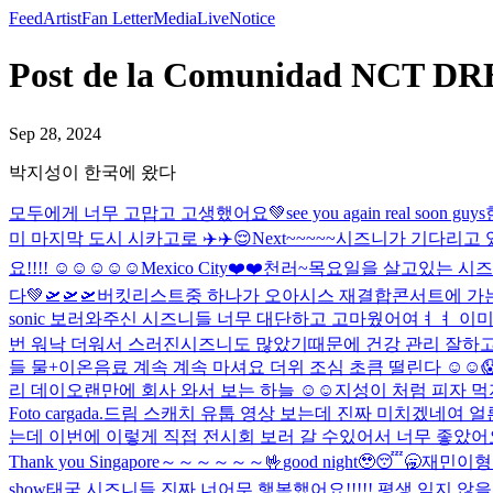
Feed
Artist
Fan Letter
Media
Live
Notice
Post de la Comunidad NC
Sep 28, 2024
박지성이 한국에 왔다
모두에게 너무 고맙고 고생했어요💚see you again real soon guys
미 마지막 도시 시카고로 ✈️✈️😌
Next~~~~~
시즈니가 기다리고 있
요!!!! ☺️☺️☺️☺️☺️
Mexico City❤️❤️
천러~
목요일을 살고있는 시즈니
다💚
🛫🛫🛫
버킷리스트중 하나가 오아시스 재결합콘서트에 가
sonic 보러와주신 시즈니들 너무 대단하고 고마웠어여ㅕㅕ 
번 워낙 더워서 스러진시즈니도 많았기때문에 건강 관리 잘하고 
들 물+이온음료 계속 계속 마셔요 더위 조심 초큼 떨린다 ☺️☺️
리 데이
오랜만에 회사 와서 보는 하늘 ☺️☺️
지성이 처럼 피자 먹
Foto cargada.
드림 스캐치 유툽 영상 보는데 진짜 미치겠네여 얼른 또 
는데 이번에 이렇게 직접 전시회 보러 갈 수있어서 너무 좋았어요!
Thank you Singapore～～～～～～🤟
good night🥹😴🥱
재민이형
show
태국 시즈니들 진짜 너어무 행복했어요!!!!! 평생 잊지 않을게