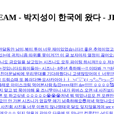
T DREAM - 박지성이 한국에 왔다 - J
한달동안 남미,북미 투어 너무 재미있었습니다!! 좋은 추억이었고 소중
는데 귀치니즘 따위를 못이겨??! 이 글 보자마자 열정이 끓어
도 금요일을 살고있는 시즈니도 모두 파이팅 하시져!!☺️☺️ 저는
는것입니다
드림이들아~ 시즈니~ 8주년 축하해~~!! 이따봐 ㅋㅋ
8
이미친더운날씨에 우리무대를 기다려줬다니 고생많았어여ㅕ 너무!!
드림쇼때 또 봅싀다!🤟
오사카아아ㅏㅏ ヽ(´▽`)/ ( っ꒪⌓꒪)っ—

제로 아이스크림 먹어본사람 🙋🏻
👀👀
재민 day!!!!!! ☺️☺️☺️☺️
🥰
지 말고 밥 묵어야해 울 즈니💚
아니 내가 위버스 오면 내 사진보
하고싶넹 ☺️☺️☺️☺️☺️😭😭😭
저녁 뭐 먹었나요오 전 오랜만에
!! 안 가본 시즈니가 없길💚 애기 넘축하해요😎
저녁 먹었나요
 사진회 사진들 너무 이쁘지 않나영
태국 달도 잊지않을게여 see you soon 
요☺️☺️ 잊지 않을거 같아요 다음에 또 만나!!! 컵쿤캅!! -넝드림