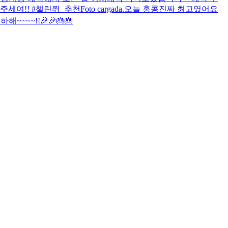
주세여!! #챌린쮜_추천
Foto cargada.
오늘 홍콩진짜 최고였어요
~~~~!!🎉🎉🎂🎂