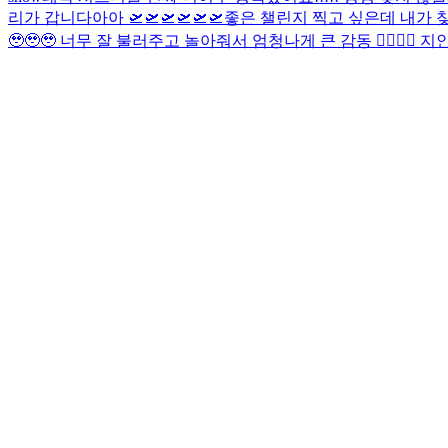
리가 갑니다아아 🛫🛫🛫🛫🛫🛫
좋은 챌린지 찍고 싶은데 내가 찾
🥹🥹🥹 너무 잘 불러주고 놀아줘서 엄청나게 큰 감동 🙂‍↕️🙂‍↕️ 