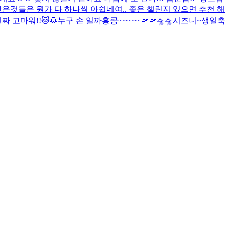
은것들은 뭔가 다 하나씩 아쉽네여.. 좋은 챌린지 있으면 추천 해
지인짜 고마워!!
🐱🐶
누구 손 일까
홍콩~~~~~🛫🛫🛸🛸
시즈니~생일축하해