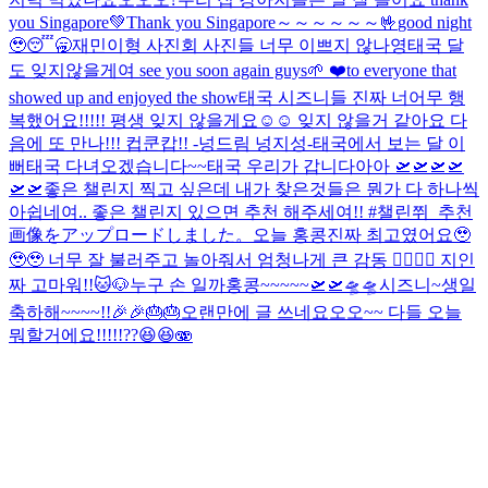
you Singapore💚
Thank you Singapore～～～～～～🤟
good night
🥹😴🥱
재민이형 사진회 사진들 너무 이쁘지 않나영
태국 달
도 잊지않을게여 see you soon again guys🌱 ❤️to everyone that
showed up and enjoyed the show
태국 시즈니들 진짜 너어무 행
복했어요!!!!! 평생 잊지 않을게요☺️☺️ 잊지 않을거 같아요 다
음에 또 만나!!! 컵쿤캅!! -넝드림 넝지성-
태국에서 보는 달 이
뻐
태국 다녀오겠습니다~~
태국 우리가 갑니다아아 🛫🛫🛫🛫
🛫🛫
좋은 챌린지 찍고 싶은데 내가 찾은것들은 뭔가 다 하나씩
아쉽네여.. 좋은 챌린지 있으면 추천 해주세여!! #챌린쮜_추천
画像をアップロードしました。
오늘 홍콩진짜 최고였어요🥹
🥹🥹 너무 잘 불러주고 놀아줘서 엄청나게 큰 감동 🙂‍↕️🙂‍↕️ 지인
짜 고마워!!
🐱🐶
누구 손 일까
홍콩~~~~~🛫🛫🛸🛸
시즈니~생일
축하해~~~~!!🎉🎉🎂🎂
오랜만에 글 쓰네요오오~~ 다들 오늘
뭐할거에요!!!!!??😆😆🫨