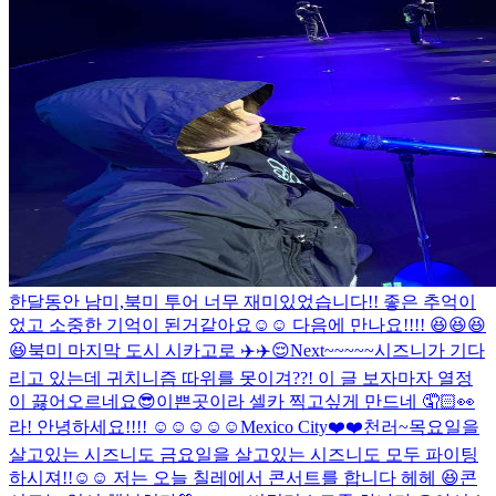
한달동안 남미,북미 투어 너무 재미있었습니다!! 좋은 추억이
었고 소중한 기억이 된거같아요☺️☺️ 다음에 만나요!!!! 😆😆😆
😆
북미 마지막 도시 시카고로 ✈️✈️😌
Next~~~~~
시즈니가 기다
리고 있는데 귀치니즘 따위를 못이겨??! 이 글 보자마자 열정
이 끓어오르네요
😎
이쁜곳이라 셀카 찍고싶게 만드네 🤦🏻👀
라! 안녕하세요!!!! ☺️☺️☺️☺️☺️
Mexico City❤️❤️
천러~
목요일을
살고있는 시즈니도 금요일을 살고있는 시즈니도 모두 파이팅
하시져!!☺️☺️ 저는 오늘 칠레에서 콘서트를 합니다 헤헤 😆
콘