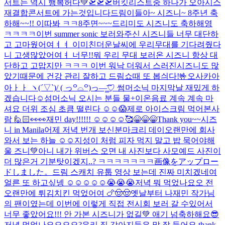
서트는 역시 행복허다💚
🛫🛫🛫
버킷리스트중 하나가 오아시스
재결합콘서트에 가는것입니다
드림이들아~ 시즈니~ 8주년 축
하해~~!! 이따봐 ㅋㅋ
8주면~~~드리미도 시즈니도 축하해영
ㅋㅋㅋㅋ
이번 summer sonic 보러와주신 시즈니들 너무 대단하
고 고마웠어여ㅕㅕ 이미친더운날씨에 우리무대를 기다려줬다
니 고생많았어여ㅕ 너무!!뭐 우리 무대 보러온 시즈니 항상 대
단하고 고맙지만 ㅋㅋㅋ 이번 워낙 더워서 스러진시즈니도 많
았기때문에 건강 관리 잘하고 드림쇼때 또 봅싀다!🤟
오사카아
아ㅏㅏ ヽ(´▽`)/ ( っ꒪⌓꒪)っ—̳͟͞͞♡ 썸머소닉 마지막날 재밌게 하
겠습니다☺️
섬머소닉 오시는 분들 물+이온음료 계속 계속 마
셔요 더위 조심 초큼 떨린다 ☺️☺️😱
제로 아이스크림 먹어본사
람 🙋🏻
👀👀
재민 day!!!!!! ☺️☺️☺️☺️
🥰
😁😁😁Thank you~~시즈
니 in Manila
어제 저녁 번개 보신분
마크리 데이
오랜만에 회사
와서 보는 하늘 ☺️☺️
지성이 처럼 피자 먹지 말고 밥 묵어야해
울 즈니💚
아니 내가 위버스 오면 내 사진보다 사모예드 사진이
더 많은거 기분탓이겠지..? ㅋㅋㅋㅋㅋㅋㅋ
画像をアップロー
ドしました。
드림 스캐치 유툽 영상 보는데 진짜 미치겠네여
얼른 또 하고싶넹 ☺️☺️☺️☺️☺️😭😭😭
저녁 뭐 먹었나요오 전
오랜만에 튀김치킨 먹었어여 🍗🤠🤠
옛날부터 나재민 작가님
의 팬이였는데 이번에 이렇게 직접 전시회 보러 갈 수있어서
너무 좋았어요!!! 안 가본 시즈니가 없길💚 애기 넘축하해요😎
저녁 먹었나요오오오?
우리 집 강아지들은 말 잘 들어요 thank