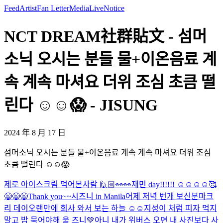
Feed
Artist
Fan Letter
Media
Live
Notice
NCT DREAM社群貼文 - 섬머
소닉 오시는 분들 물+이온음료 계
속 계속 마셔요 더위 조심 초큼 떨
린다 ☺️☺️😱 - JISUNG
2024 年 8 月 17 日
섬머소닉 오시는 분들 물+이온음료 계속 계속 마셔요 더위 조심
초큼 떨린다 ☺️☺️😱
제로 아이스크림 먹어본사람 🙋🏻
👀👀
재민 day!!!!!! ☺️☺️☺️☺️
🥰
😁😁😁Thank you~~시즈니 in Manila
어제 저녁 번개 보신분
마크
리 데이
오랜만에 회사 와서 보는 하늘 ☺️☺️
지성이 처럼 피자 먹지
말고 밥 묵어야해 울 즈니💚
아니 내가 위버스 오면 내 사진보다 사