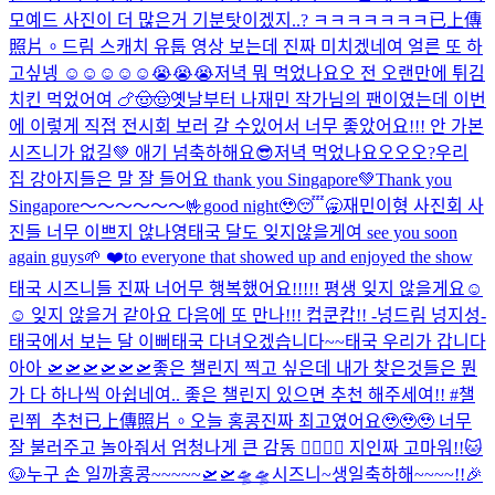
모예드 사진이 더 많은거 기분탓이겠지..? ㅋㅋㅋㅋㅋㅋㅋ
已上傳
照片。
드림 스캐치 유툽 영상 보는데 진짜 미치겠네여 얼른 또 하
고싶넹 ☺️☺️☺️☺️☺️😭😭😭
저녁 뭐 먹었나요오 전 오랜만에 튀김
치킨 먹었어여 🍗🤠🤠
옛날부터 나재민 작가님의 팬이였는데 이번
에 이렇게 직접 전시회 보러 갈 수있어서 너무 좋았어요!!! 안 가본
시즈니가 없길💚 애기 넘축하해요😎
저녁 먹었나요오오오?
우리
집 강아지들은 말 잘 들어요 thank you Singapore💚
Thank you
Singapore～～～～～～🤟
good night🥹😴🥱
재민이형 사진회 사
진들 너무 이쁘지 않나영
태국 달도 잊지않을게여 see you soon
again guys🌱 ❤️to everyone that showed up and enjoyed the show
태국 시즈니들 진짜 너어무 행복했어요!!!!! 평생 잊지 않을게요☺️
☺️ 잊지 않을거 같아요 다음에 또 만나!!! 컵쿤캅!! -넝드림 넝지성-
태국에서 보는 달 이뻐
태국 다녀오겠습니다~~
태국 우리가 갑니다
아아 🛫🛫🛫🛫🛫🛫
좋은 챌린지 찍고 싶은데 내가 찾은것들은 뭔
가 다 하나씩 아쉽네여.. 좋은 챌린지 있으면 추천 해주세여!! #챌
린쮜_추천
已上傳照片。
오늘 홍콩진짜 최고였어요🥹🥹🥹 너무
잘 불러주고 놀아줘서 엄청나게 큰 감동 🙂‍↕️🙂‍↕️ 지인짜 고마워!!
🐱
🐶
누구 손 일까
홍콩~~~~~🛫🛫🛸🛸
시즈니~생일축하해~~~~!!🎉